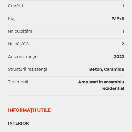
Confort
I
Etaj
P/P+5
Nr. bucătării
1
Nr. băi/GS
2
An construcție
2022
Structură rezistență
Beton, Caramida
Tip imobil
Amplasat in ansamblu
rezidential
INFORMAŢII UTILE
INTERIOR