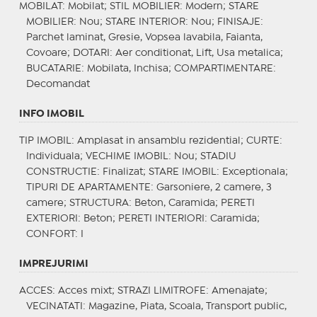
MOBILAT
: Mobilat;
STIL MOBILIER
: Modern;
STARE
MOBILIER
: Nou;
STARE INTERIOR
: Nou;
FINISAJE
:
Parchet laminat, Gresie, Vopsea lavabila, Faianta,
Covoare;
DOTARI
: Aer conditionat, Lift, Usa metalica;
BUCATARIE
: Mobilata, Inchisa;
COMPARTIMENTARE
:
Decomandat
INFO IMOBIL
TIP IMOBIL
: Amplasat in ansamblu rezidential;
CURTE
:
Individuala;
VECHIME IMOBIL
: Nou;
STADIU
CONSTRUCTIE
: Finalizat;
STARE IMOBIL
: Exceptionala;
TIPURI DE APARTAMENTE
: Garsoniere, 2 camere, 3
camere;
STRUCTURA
: Beton, Caramida;
PERETI
EXTERIORI
: Beton;
PERETI INTERIORI
: Caramida;
CONFORT
: I
IMPREJURIMI
ACCES
: Acces mixt;
STRAZI LIMITROFE
: Amenajate;
VECINATATI
: Magazine, Piata, Scoala, Transport public,