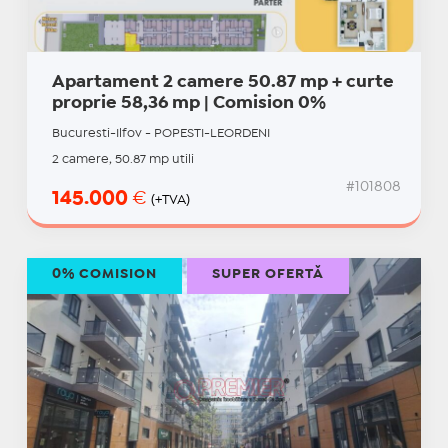
Apartament 2 camere 50.87 mp + curte
proprie 58,36 mp | Comision 0%
Bucuresti-Ilfov - POPESTI-LEORDENI
2 camere, 50.87 mp utili
#101808
145.000
€
(+TVA)
0% COMISION
SUPER OFERTĂ