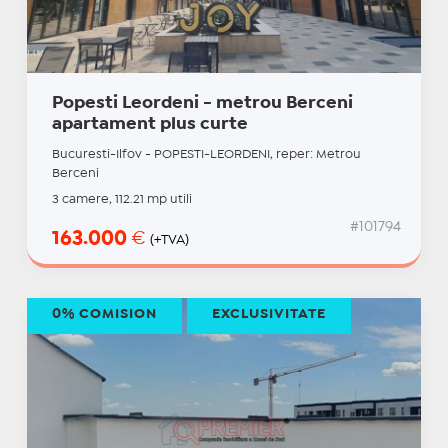
Popesti Leordeni - metrou Berceni
apartament plus curte
Bucuresti-Ilfov - POPESTI-LEORDENI, reper: Metrou
Berceni
3 camere, 112.21 mp utili
#101794
163.000
€
(+TVA)
0% COMISION
EXCLUSIVITATE