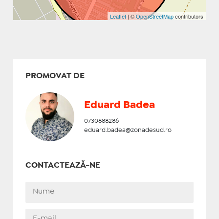
Leaflet
| ©
OpenStreetMap
contributors
PROMOVAT DE
Eduard Badea
0730888286
eduard.badea@zonadesud.ro
CONTACTEAZĂ-NE