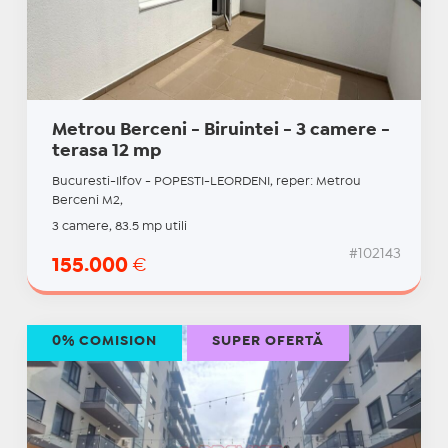
Metrou Berceni - Biruintei - 3 camere -
terasa 12 mp
Bucuresti-Ilfov - POPESTI-LEORDENI, reper: Metrou
Berceni M2,
3 camere, 83.5 mp utili
#102143
155.000
€
0% COMISION
SUPER OFERTĂ