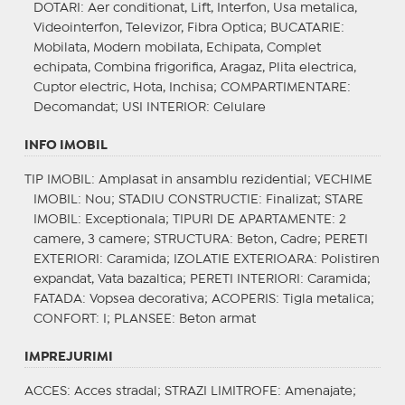
DOTARI
: Aer conditionat, Lift, Interfon, Usa metalica,
Videointerfon, Televizor, Fibra Optica;
BUCATARIE
:
Mobilata, Modern mobilata, Echipata, Complet
echipata, Combina frigorifica, Aragaz, Plita electrica,
Cuptor electric, Hota, Inchisa;
COMPARTIMENTARE
:
Decomandat;
USI INTERIOR
: Celulare
INFO IMOBIL
TIP IMOBIL
: Amplasat in ansamblu rezidential;
VECHIME
IMOBIL
: Nou;
STADIU CONSTRUCTIE
: Finalizat;
STARE
IMOBIL
: Exceptionala;
TIPURI DE APARTAMENTE
: 2
camere, 3 camere;
STRUCTURA
: Beton, Cadre;
PERETI
EXTERIORI
: Caramida;
IZOLATIE EXTERIOARA
: Polistiren
expandat, Vata bazaltica;
PERETI INTERIORI
: Caramida;
FATADA
: Vopsea decorativa;
ACOPERIS
: Tigla metalica;
CONFORT
: I;
PLANSEE
: Beton armat
IMPREJURIMI
ACCES
: Acces stradal;
STRAZI LIMITROFE
: Amenajate;