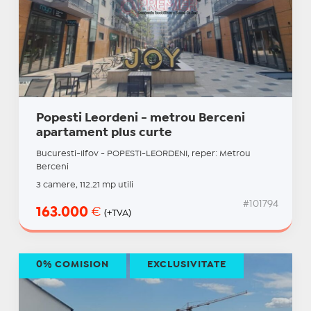
Popesti Leordeni - metrou Berceni
apartament plus curte
Bucuresti-Ilfov - POPESTI-LEORDENI, reper: Metrou
Berceni
3 camere, 112.21 mp utili
#101794
163.000
€
(+TVA)
0% COMISION
EXCLUSIVITATE