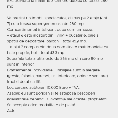
Exclusivitate la inaltime 3 camere duplex cu terasa 280
mp
Va prezint un imobil spectaculos, dispus pe 2 etaje (6 si
7) cu o terasa super generoasa de 280 mp.
Compartimentat inteligent dupa cum urmeaza:
- etajul 6 este alcatuit din living + bucatarie, baie si
spatiu de depozitare, balcon - total 45.9 mp.
- etajul 7 compus din doua dormitoare matrimoniale cu
baie proprie, hol - total 43.3 mp.
Suprafata totala utila este de 368 mp din care 80 mp
sunt in interior.
Bransamente individuale. Finisajele sunt la alegere
(gresie, faianta, parchet, usi interioare, obiecte sanitare).
Imobil dotat cu lift.
Loc parcare subteran 10.000 Euro + TVA.
Asadar, eu sunt Bogdan si te astept sa descoperi
adevaratele beneficii si avantaje ale acestei proprietati.
Se accepta orice modalitate de plata!
Acte