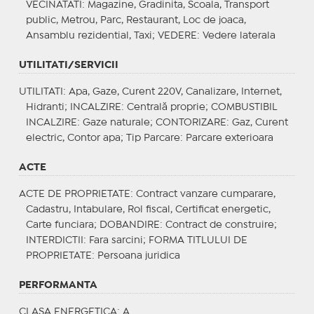
VECINATATI
: Magazine, Gradinita, Scoala, Transport
public, Metrou, Parc, Restaurant, Loc de joaca,
Ansamblu rezidential, Taxi;
VEDERE
: Vedere laterala
UTILITATI/SERVICII
UTILITATI
: Apa, Gaze, Curent 220V, Canalizare, Internet,
Hidranti;
INCALZIRE
: Centrală proprie;
COMBUSTIBIL
INCALZIRE
: Gaze naturale;
CONTORIZARE
: Gaz, Curent
electric, Contor apa;
Tip Parcare
: Parcare exterioara
ACTE
ACTE DE PROPRIETATE
: Contract vanzare cumparare,
Cadastru, Intabulare, Rol fiscal, Certificat energetic,
Carte funciara;
DOBANDIRE
: Contract de construire;
INTERDICTII
: Fara sarcini;
FORMA TITLULUI DE
PROPRIETATE
: Persoana juridica
PERFORMANTA
CLASA ENERGETICA
: A