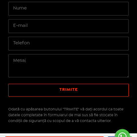
Odată cu apăsarea butonului "TRIMITE" vă daţi acordul ca toate
datele completate în formularul de mai sus să fie stocate în
condiţii de siguranţă cu scopul de a vă contacta ulterior.