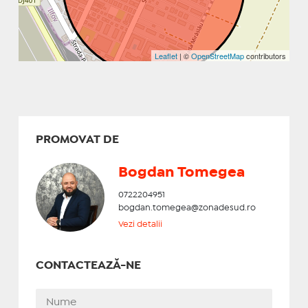
Leaflet
| ©
OpenStreetMap
contributors
PROMOVAT DE
Bogdan Tomegea
0722204951
bogdan.tomegea@zonadesud.ro
Vezi detalii
CONTACTEAZĂ-NE