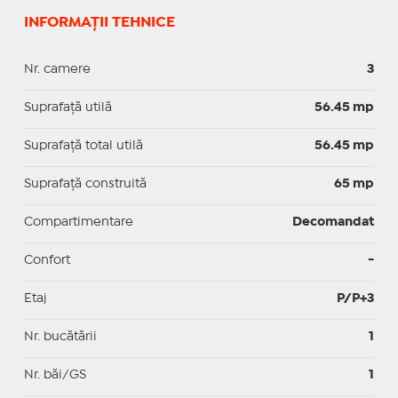
INFORMAȚII TEHNICE
Nr. camere
3
Suprafaţă utilă
56.45 mp
Suprafaţă total utilă
56.45 mp
Suprafaţă construită
65 mp
Compartimentare
Decomandat
Confort
-
Etaj
P/P+3
Nr. bucătării
1
Nr. băi/GS
1