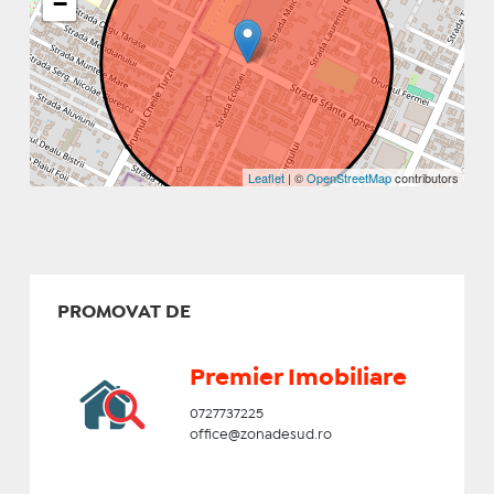
−
Leaflet
| ©
OpenStreetMap
contributors
PROMOVAT DE
Premier Imobiliare
0727737225
office@zonadesud.ro