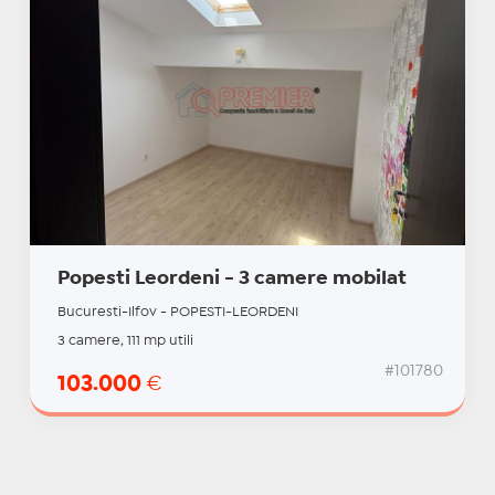
Popesti Leordeni - 3 camere mobilat
Bucuresti-Ilfov - POPESTI-LEORDENI
3 camere, 111 mp utili
#101780
103.000
€