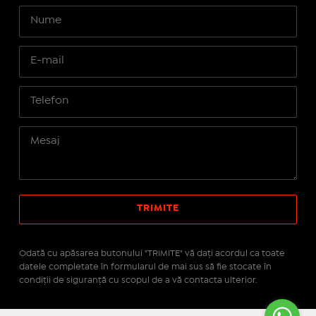
Odată cu apăsarea butonului "TRIMITE" vă daţi acordul ca toate
datele completate în formularul de mai sus să fie stocate în
condiţii de siguranţă cu scopul de a vă contacta ulterior.