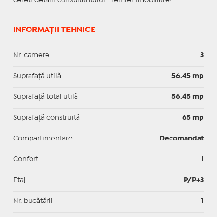
cereti detalii consultantului Premier Imobiliare!
INFORMAȚII TEHNICE
Nr. camere
3
Suprafaţă utilă
56.45 mp
Suprafaţă total utilă
56.45 mp
Suprafaţă construită
65 mp
Compartimentare
Decomandat
Confort
I
Etaj
P/P+3
Nr. bucătării
1