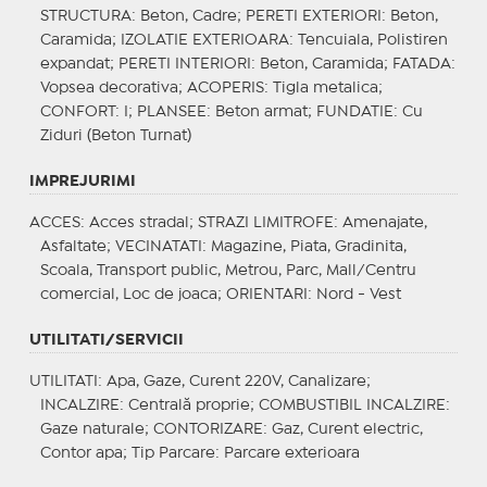
STRUCTURA
: Beton, Cadre;
PERETI EXTERIORI
: Beton,
Caramida;
IZOLATIE EXTERIOARA
: Tencuiala, Polistiren
expandat;
PERETI INTERIORI
: Beton, Caramida;
FATADA
:
Vopsea decorativa;
ACOPERIS
: Tigla metalica;
CONFORT
: I;
PLANSEE
: Beton armat;
FUNDATIE
: Cu
Ziduri (Beton Turnat)
IMPREJURIMI
ACCES
: Acces stradal;
STRAZI LIMITROFE
: Amenajate,
Asfaltate;
VECINATATI
: Magazine, Piata, Gradinita,
Scoala, Transport public, Metrou, Parc, Mall/Centru
comercial, Loc de joaca;
ORIENTARI
: Nord - Vest
UTILITATI/SERVICII
UTILITATI
: Apa, Gaze, Curent 220V, Canalizare;
INCALZIRE
: Centrală proprie;
COMBUSTIBIL INCALZIRE
:
Gaze naturale;
CONTORIZARE
: Gaz, Curent electric,
Contor apa;
Tip Parcare
: Parcare exterioara