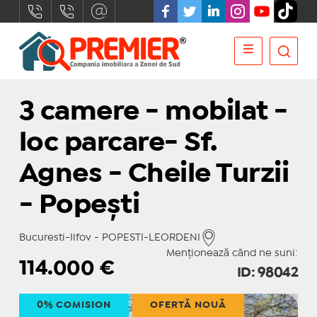
3 camere - mobilat -
loc parcare- Sf.
Agnes - Cheile Turzii
- Popești
Bucuresti-Ilfov - POPESTI-LEORDENI
Menționează când ne suni:
114.000
€
ID: 98042
0% COMISION
OFERTĂ NOUĂ