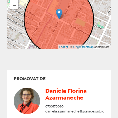
−
Leaflet
| ©
OpenStreetMap
contributors
PROMOVAT DE
Daniela Florina
Azarmaneche
0730170085
daniela.azarmaneche@zonadesud.ro