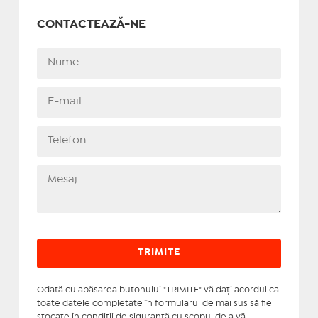
CONTACTEAZĂ-NE
Odată cu apăsarea butonului "TRIMITE" vă daţi acordul ca
toate datele completate în formularul de mai sus să fie
stocate în condiţii de siguranţă cu scopul de a vă