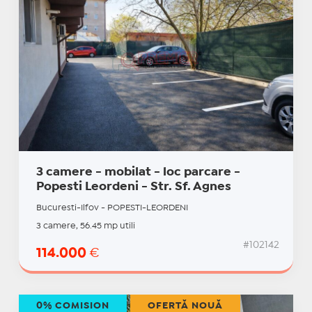
3 camere - mobilat - loc parcare -
Popesti Leordeni - Str. Sf. Agnes
Bucuresti-Ilfov - POPESTI-LEORDENI
3 camere, 56.45 mp utili
#102142
114.000
€
0% COMISION
OFERTĂ NOUĂ