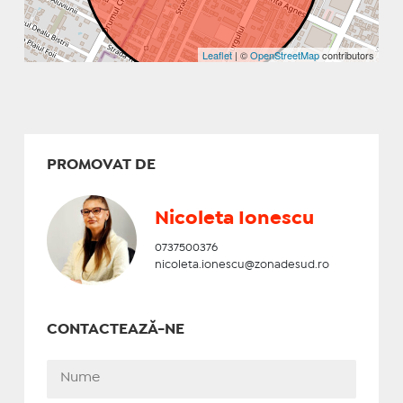
Leaflet
| ©
OpenStreetMap
contributors
PROMOVAT DE
Nicoleta Ionescu
0737500376
nicoleta.ionescu@zonadesud.ro
CONTACTEAZĂ-NE