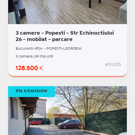
3 camere - Popesti - Str Echinoctiului
26 - mobilat - parcare
Bucuresti-Ilfov - POPESTI-LEORDENI
3 camere, 69 mp utili
#102155
128.500
€
0% COMISION