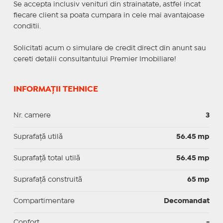
Se accepta inclusiv venituri din strainatate, astfel incat
fiecare client sa poata cumpara in cele mai avantajoase
conditii.
Solicitati acum o simulare de credit direct din anunt sau
cereti detalii consultantului Premier Imobiliare!
INFORMAȚII TEHNICE
Nr. camere
3
Suprafaţă utilă
56.45 mp
Suprafaţă total utilă
56.45 mp
Suprafaţă construită
65 mp
Compartimentare
Decomandat
Confort
-