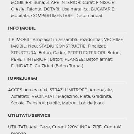
MOBILIER
: Buna;
STARE INTERIOR
: Curat;
FINISAJE
:
Gresie, Faianta;
DOTARI
: Usa metalica;
BUCATARIE
:
Mobilata;
COMPARTIMENTARE
: Decomandat
INFO IMOBIL
TIP IMOBIL
: Amplasat in ansamblu rezidential;
VECHIME
IMOBIL
: Nou;
STADIU CONSTRUCTIE
: Finalizat;
STRUCTURA
: Beton, Cadre;
PERETI EXTERIORI
: Beton;
PERETI INTERIORI
: Beton;
PLANSEE
: Beton armat;
FUNDATIE
: Cu Ziduri (Beton Turnat)
IMPREJURIMI
ACCES
: Acces mixt;
STRAZI LIMITROFE
: Amenajate,
Asfaltate;
VECINATATI
: Magazine, Piata, Gradinita,
Scoala, Transport public, Metrou, Loc de joaca
UTILITATI/SERVICII
UTILITATI
: Apa, Gaze, Curent 220V;
INCALZIRE
: Centrală
proprie