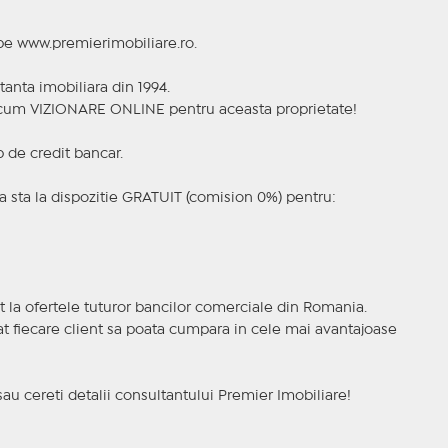
 pe www.premierimobiliare.ro.
tanta imobiliara din 1994.
a acum VIZIONARE ONLINE pentru aceasta proprietate!
p de credit bancar.
 sta la dispozitie GRATUIT (comision 0%) pentru:
t la ofertele tuturor bancilor comerciale din Romania.
ncat fiecare client sa poata cumpara in cele mai avantajoase
sau cereti detalii consultantului Premier Imobiliare!