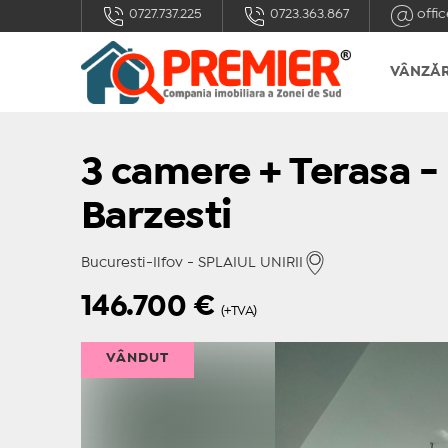
0727.737.225
0723.363.867
offic
VÂNZĂR
3 camere + Terasa - 
Barzesti
Bucuresti-Ilfov - SPLAIUL UNIRII
146.700
€
(+TVA)
VÂNDUT