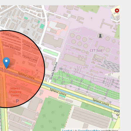
Leaflet
| ©
OpenStreetMap
contributors