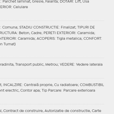
E
: Parchet laminat, Gresie, Faianta;
DOTARI
: Lift, Usa
TERIOR
: Celulare
E
: Comuna;
STADIU CONSTRUCTIE
: Finalizat;
TIPURI DE
TRUCTURA
: Beton, Cadre;
PERETI EXTERIORI
: Caramida;
INTERIORI
: Caramida;
ACOPERIS
: Tigla metalica;
CONFORT
:
on Turnat)
Gradinita, Transport public, Metrou;
VEDERE
: Vedere laterala
t;
INCALZIRE
: Centrală proprie, Cu radiatoare;
COMBUSTIBIL
ent electric, Contor apa;
Tip Parcare
: Parcare exterioara
cal, Contract de construire, Autorizatie de constructie, Carte