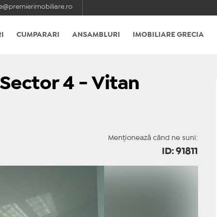
e@premierimobiliare.ro
I
CUMPARARI
ANSAMBLURI
IMOBILIARE GRECIA
Sector 4 - Vitan
Menționează când ne suni:
ID: 91811