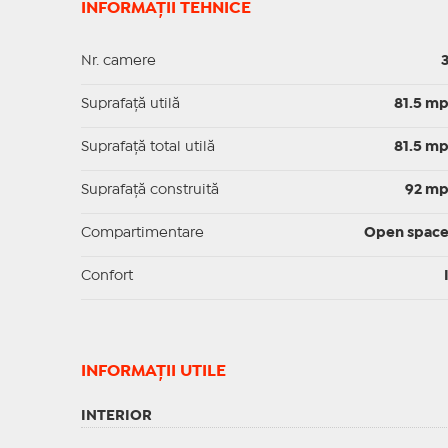
INFORMAȚII TEHNICE
Nr. camere
Suprafaţă utilă
81.5 m
Suprafaţă total utilă
81.5 m
Suprafaţă construită
92 m
Compartimentare
Open spac
Confort
INFORMAŢII UTILE
INTERIOR