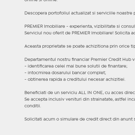
online si offline.
Descopera portofoliul actualizat si serviciile noastre
PREMIER Imobiliare - experienta, vizibilitate si consul
Serviciul nou oferit de PREMIER Imobiliare! Solicit
Aceasta proprietate se poate achizitiona prin orice ti
Departamentul nostru financiar Premier Credit Hub va
- identificarea celei mai bune solutii de finantare;
- intocmirea dosarului bancar complet;
- obtinerea rapida a creditului necesar achizitiei.
Beneficiati de un serviciu ALL IN ONE, cu acces direc
Se accepta inclusiv venituri din strainatate, astfel i
conditii.
Solicitati acum o simulare de credit direct din anunt 