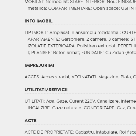
MOBILAT
: Nemobilat;
STARE INTERIOR
: Nou;
FINISAJ
metalica;
COMPARTIMENTARE
: Open space;
USI IN
INFO IMOBIL
TIP IMOBIL
: Amplasat in ansamblu rezidential;
CURT
APARTAMENTE
: Garsoniere, 2 camere, 3 camere;
S
IZOLATIE EXTERIOARA
: Polistiren extrudat;
PERETI 
I;
PLANSEE
: Beton armat;
FUNDATIE
: Cu Ziduri (Bet
IMPREJURIMI
ACCES
: Acces stradal;
VECINATATI
: Magazine, Piata, 
UTILITATI/SERVICII
UTILITATI
: Apa, Gaze, Curent 220V, Canalizare, Interne
INCALZIRE
: Gaze naturale;
CONTORIZARE
: Gaz, Cur
ACTE
ACTE DE PROPRIETATE
: Cadastru, Intabulare, Rol fis