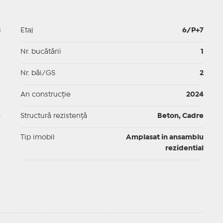
3
Etaj
6/P+7
p
Nr. bucătării
1
p
Nr. băi/GS
2
p
An construcție
2024
e
Structură rezistență
Beton, Cadre
I
Tip imobil
Amplasat in ansamblu
rezidential