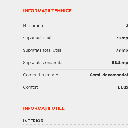
INFORMAȚII TEHNICE
Nr. camere
Suprafaţă utilă
73 m
Suprafaţă total utilă
73 m
Suprafaţă construită
88.8 m
Compartimentare
Semi-decomanda
Confort
I, Lu
INFORMAŢII UTILE
INTERIOR