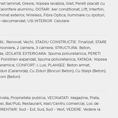
het laminat, Gresie, Vopsea lavabila, Glet, Pereti placati cu
Calorifere aluminiu;
DOTARI
: Aer conditionat, Lift, Interfon,
minat exterior, Wireless, Fibra Optica, Iluminare cu spoturi;
i-decomandat;
USI INTERIOR
: Celulare
IL
: Renovat, Vechi;
STADIU CONSTRUCTIE
: Finalizat;
STARE
arsoniere, 2 camere, 3 camere;
STRUCTURA
: Beton,
da;
IZOLATIE EXTERIOARA
: Spuma poliuretanica;
PERETI
: Polistiren expandat, Spuma poliuretanica;
FATADA
: Vopsea
ceramica;
CONFORT
: I, Lux;
PLANSEE
: Beton armat,
iduri (Caramida), Cu Ziduri (Blocuri Beton), Cu Stalpi (Beton),
loni (Beton)
rivata, Proprietate publica;
VECINATATI
: Magazine, Piata,
otel, Bar/Pub, Restaurant, Mall/Centru comercial, Loc de
RIENTARI
: Sud - Est, Sud, Sud - Vest;
VEDERE
: Vedere la