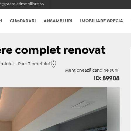
e@premierimobiliare.ro
I
CUMPARARI
ANSAMBLURI
IMOBILIARE GRECIA
ere complet renovat
retului - Parc Tineretului
Menționează când ne suni:
ID: 89908