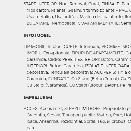
STARE INTERIOR
: Nou, Renovat, Curat;
FINISAJE
: Parc
gips carton, Faianta, Geamuri termoizolante - PVC, 
Usa metalica, Usa antifoc, Masina de spalat rufe, Ilu
BUCATARIE
: Nemobilata;
COMPARTIMENTARE
: Sem
INFO IMOBIL
TIP IMOBIL
: In bloc;
CURTE
: Interioara;
VECHIME IMOB
IMOBIL
: Exceptionala;
TIPURI DE APARTAMENTE
: G
Caramida, Cadre;
PERETI EXTERIORI
: Beton, Carami
INTERIORI
: Beton, Caramida;
IZOLATIE INTERIOARA
decorativa, Tencuiala decorativa;
ACOPERIS
: Tigla 
Caramida;
FUNDATIE
: Cu Ziduri (Beton Turnat), Cu Z
Cu Stalpi (Caramida), Cu Stalpi (Blocuri Beton), Pe Pi
IMPREJURIMI
ACCES
: Acces mixt;
STRAZI LIMITROFE
: Proprietate p
Gradinita, Scoala, Transport public, Metrou, Parc, H
joaca, Ansamblu rezidential, Spital, Taxi, Microbuz;
O
parc