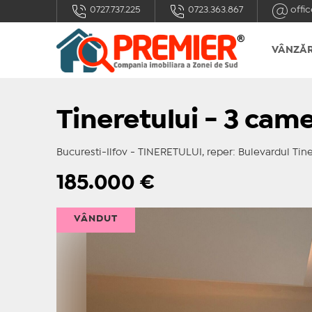
0727.737.225
0723.363.867
offic
VÂNZĂR
Tineretului - 3 cam
Bucuresti-Ilfov - TINERETULUI, reper: Bulevardul Tine
185.000
€
VÂNDUT