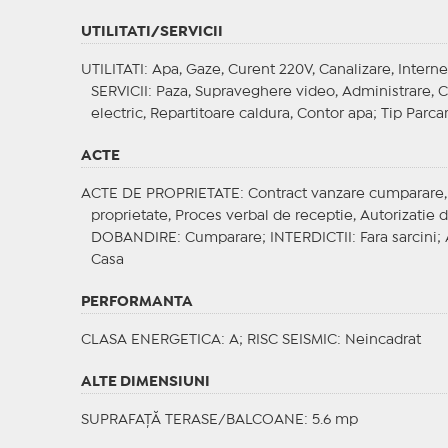
UTILITATI/SERVICII
UTILITATI
: Apa, Gaze, Curent 220V, Canalizare, Interne
SERVICII
: Paza, Supraveghere video, Administrare, Cu
electric, Repartitoare caldura, Contor apa;
Tip Parca
ACTE
ACTE DE PROPRIETATE
: Contract vanzare cumparare, C
proprietate, Proces verbal de receptie, Autorizatie d
DOBANDIRE
: Cumparare;
INTERDICTII
: Fara sarcini;
Casa
PERFORMANTA
CLASA ENERGETICA
: A;
RISC SEISMIC
: Neincadrat
ALTE DIMENSIUNI
SUPRAFAȚĂ TERASE/BALCOANE: 5.6 mp