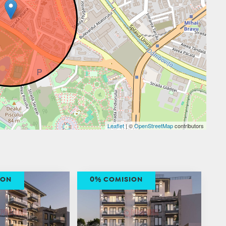
Leaflet
| ©
OpenStreetMap
contributors
ION
0% COMISION