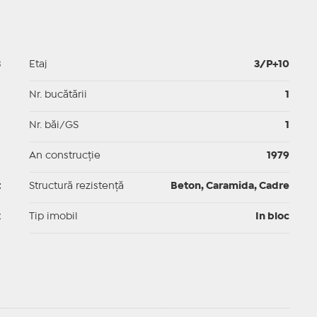
3
Etaj
3/P+10
p
Nr. bucătării
1
p
Nr. băi/GS
1
p
An construcție
1979
t
Structură rezistență
Beton, Caramida, Cadre
x
Tip imobil
In bloc