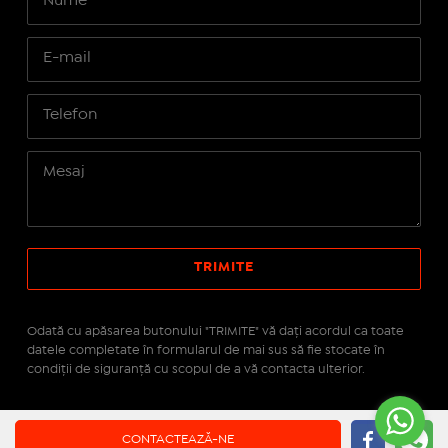
Odată cu apăsarea butonului "TRIMITE" vă daţi acordul ca toate
datele completate în formularul de mai sus să fie stocate în
condiţii de siguranţă cu scopul de a vă contacta ulterior.
Site realizat pe platforma
IMOPEDIA.ro - Anunțuri
CONTACTEAZĂ-NE
Imobiliare
pe tehnologie
Real Manager - CRM Imobiliar