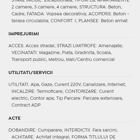
STARE IMOBIL
: Exceptionala;
TIPURI DE APARTAMENTE
:
2 camere, 3 camere, 4 camere;
STRUCTURA
: Beton,
Cadre;
FATADA
: Vopsea decorativa;
ACOPERIS
: Beton -
terasa circulabila;
CONFORT
: I;
PLANSEE
: Beton armat
IMPREJURIMI
ACCES
: Acces stradal;
STRAZI LIMITROFE
: Amenajate;
VECINATATI
: Magazine, Piata, Gradinita, Scoala,
Transport public, Metrou, Mall/Centru comercial
UTILITATI/SERVICII
UTILITATI
: Apa, Gaze, Curent 220V, Canalizare, Internet;
INCALZIRE
: Termoficare;
CONTORIZARE
: Curent
electric, Contor apa;
Tip Parcare
: Parcare exterioara,
Contract ADP
ACTE
DOBANDIRE
: Cumparare;
INTERDICTII
: Fara sarcini;
ACHITARE
: Achitat integral;
FORMA TITLULUI DE