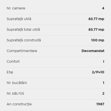
Nr. camere
4
Suprafaţă utilă
83.77 mp
Suprafaţă total utilă
83.77 mp
Suprafaţă construită
100 mp
Compartimentare
Decomandat
Confort
I
Etaj
2/P+10
Nr. bucătării
1
Nr. băi/GS
2
An construcție
1987