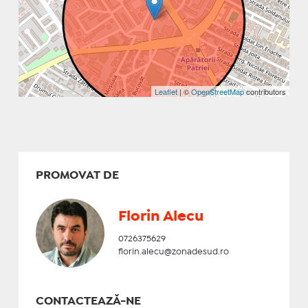
Leaflet
| ©
OpenStreetMap
contributors
PROMOVAT DE
Florin Alecu
0726375629
florin.alecu@zonadesud.ro
CONTACTEAZĂ-NE