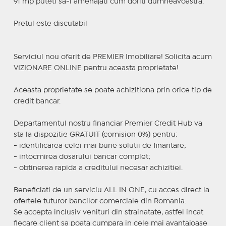
91 mp puteti sa-l amenajati cum doriti dumneavoastra.
Pretul este discutabil
Serviciul nou oferit de PREMIER Imobiliare! Solicita acum
VIZIONARE ONLINE pentru aceasta proprietate!
Aceasta proprietate se poate achizitiona prin orice tip de
credit bancar.
Departamentul nostru financiar Premier Credit Hub va
sta la dispozitie GRATUIT (comision 0%) pentru:
- identificarea celei mai bune solutii de finantare;
- intocmirea dosarului bancar complet;
- obtinerea rapida a creditului necesar achizitiei.
Beneficiati de un serviciu ALL IN ONE, cu acces direct la
ofertele tuturor bancilor comerciale din Romania.
Se accepta inclusiv venituri din strainatate, astfel incat
fiecare client sa poata cumpara in cele mai avantajoase