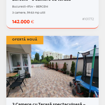
Bucuresti-Ilfov - BERCENI
3 camere, 59.63 mp utili
#101772
142.000
€
OFERTĂ NOUĂ
3 Camere cu Terasă spectaculoasă –