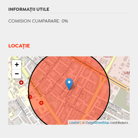
INFORMAŢII UTILE
COMISION CUMPARARE: 0%
LOCAȚIE
+
−
Leaflet
| ©
OpenStreetMap
contributors