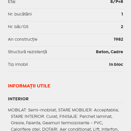
Etaj
8/P+8
Nr. bucătării
1
Nr. băi/GS
2
An construcție
1982
Structură rezistență
Beton, Cadre
Tip imobil
In bloc
INFORMAŢII UTILE
INTERIOR
MOBILAT
: Semi-mobilat;
STARE MOBILIER
: Acceptabila;
STARE INTERIOR
: Curat;
FINISAJE
: Parchet laminat,
Gresie, Faianta, Geamuri termoizolante - PVC,
Calorifere otel;
DOTARI
: Aer conditionat, Lift, Interfon,