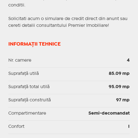
conditii.
Solicitati acum o simulare de credit direct din anunt sau
cereti detalii consultantului Premier Imobiliare!
INFORMAȚII TEHNICE
Nr. camere
4
Suprafaţă utilă
85.09 mp
Suprafaţă total utilă
95.09 mp
Suprafaţă construită
97 mp
Compartimentare
Semi-decomandat
Confort
I