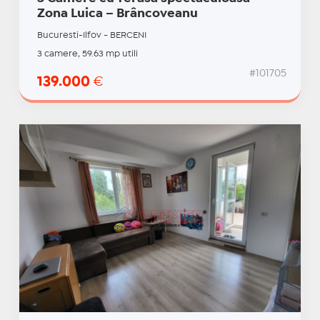
Zona Luica – Brâncoveanu
Bucuresti-Ilfov - BERCENI
3 camere, 59.63 mp utili
#101705
139.000
€