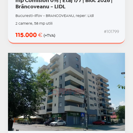
mp Comision 0% | Etaj 1/7 | Bloc 2026 |
Brâncoveanu - LIDL
Bucuresti-Ilfov - BRANCOVEANU, reper: Lidl
2 camere, 58 mp utili
#101799
115.000
€
(+TVA)