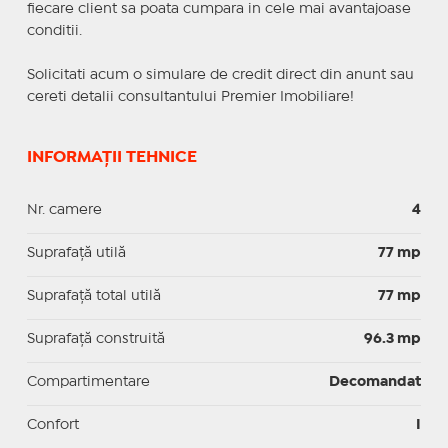
fiecare client sa poata cumpara in cele mai avantajoase
conditii.
Solicitati acum o simulare de credit direct din anunt sau
cereti detalii consultantului Premier Imobiliare!
INFORMAȚII TEHNICE
Nr. camere
4
Suprafaţă utilă
77 mp
Suprafaţă total utilă
77 mp
Suprafaţă construită
96.3 mp
Compartimentare
Decomandat
Confort
I