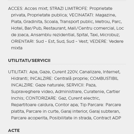
ACCES
: Acces mixt;
STRAZI LIMITROFE
: Proprietate
privata, Proprietate publica;
VECINATATI
: Magazine,
Piata, Gradinita, Scoala, Transport public, Metrou, Parc,
Hotel, Bar/Pub, Restaurant, Mall/Centru comercial, Loc
de joaca, Ansamblu rezidential, Spital, Taxi, Microbuz;
ORIENTARI
: Sud - Est, Sud, Sud - Vest;
VEDERE
: Vedere
mixta
UTILITATI/SERVICII
UTILITATI
: Apa, Gaze, Curent 220V, Canalizare, Internet,
Hidranti;
INCALZIRE
: Centrală proprie;
COMBUSTIBIL
INCALZIRE
: Gaze naturale;
SERVICII
: Paza,
Supraveghere video, Administrare, Curatenie, Cartier
Inchis;
CONTORIZARE
: Gaz, Curent electric,
Repartitoare caldura, Contor apa;
Tip Parcare
: Parcare
platita, Parcare in curte, Garaj interior, Garaj subteran,
Parcare acoperita, Posibilitate in strada, Contract ADP
ACTE