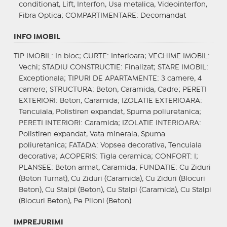
conditionat, Lift, Interfon, Usa metalica, Videointerfon,
Fibra Optica;
COMPARTIMENTARE
: Decomandat
INFO IMOBIL
TIP IMOBIL
: In bloc;
CURTE
: Interioara;
VECHIME IMOBIL
:
Vechi;
STADIU CONSTRUCTIE
: Finalizat;
STARE IMOBIL
:
Exceptionala;
TIPURI DE APARTAMENTE
: 3 camere, 4
camere;
STRUCTURA
: Beton, Caramida, Cadre;
PERETI
EXTERIORI
: Beton, Caramida;
IZOLATIE EXTERIOARA
:
Tencuiala, Polistiren expandat, Spuma poliuretanica;
PERETI INTERIORI
: Caramida;
IZOLATIE INTERIOARA
:
Polistiren expandat, Vata minerala, Spuma
poliuretanica;
FATADA
: Vopsea decorativa, Tencuiala
decorativa;
ACOPERIS
: Tigla ceramica;
CONFORT
: I;
PLANSEE
: Beton armat, Caramida;
FUNDATIE
: Cu Ziduri
(Beton Turnat), Cu Ziduri (Caramida), Cu Ziduri (Blocuri
Beton), Cu Stalpi (Beton), Cu Stalpi (Caramida), Cu Stalpi
(Blocuri Beton), Pe Piloni (Beton)
IMPREJURIMI