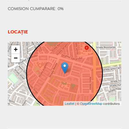
COMISION CUMPARARE: 0%
LOCAȚIE
+
−
Leaflet
| ©
OpenStreetMap
contributors