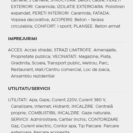
camere, 3 camere;
STRUCTURA
: Beton, Cadre;
PERETI
EXTERIORI
: Caramida;
IZOLATIE EXTERIOARA
: Polistiren
expandat;
PERETI INTERIORI
: Caramida;
FATADA
:
Vopsea decorativa;
ACOPERIS
: Beton - terasa
circulabila;
CONFORT
: I sporit;
PLANSEE
: Beton armat
IMPREJURIMI
ACCES
: Acces stradal;
STRAZI LIMITROFE
: Amenajate,
Proprietate publica;
VECINATATI
: Magazine, Piata,
Gradinita, Scoala, Transport public, Metrou, Parc,
Restaurant, Mall/Centru comercial, Loc de joaca,
Ansamblu rezidential
UTILITATI/SERVICII
UTILITATI
: Apa, Gaze, Curent 220V, Curent 380 V,
Canalizare, Internet, Hidranti;
INCALZIRE
: Centrală
proprie;
COMBUSTIBIL INCALZIRE
: Gaze naturale;
SERVICII
: Administrare, Cartier Inchis;
CONTORIZARE
:
Gaz, Curent electric, Contor apa;
Tip Parcare
: Parcare
exterioara, Parcare acoperita