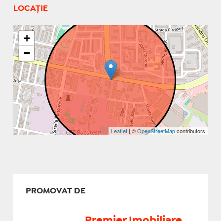
LOCAȚIE
+
−
Leaflet
| ©
OpenStreetMap
contributors
PROMOVAT DE
Premier Imobiliare