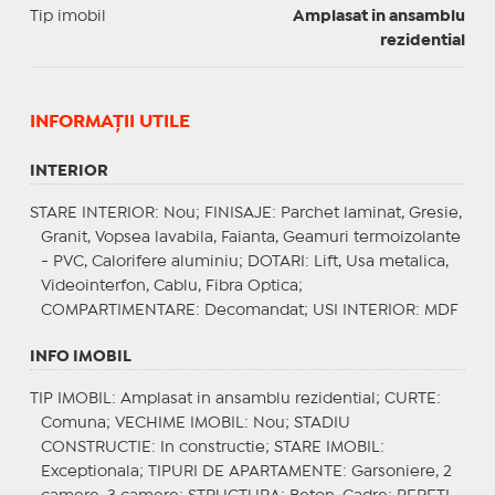
Tip imobil
Amplasat in ansamblu
rezidential
INFORMAŢII UTILE
INTERIOR
STARE INTERIOR
: Nou;
FINISAJE
: Parchet laminat, Gresie,
Granit, Vopsea lavabila, Faianta, Geamuri termoizolante
- PVC, Calorifere aluminiu;
DOTARI
: Lift, Usa metalica,
Videointerfon, Cablu, Fibra Optica;
COMPARTIMENTARE
: Decomandat;
USI INTERIOR
: MDF
INFO IMOBIL
TIP IMOBIL
: Amplasat in ansamblu rezidential;
CURTE
:
Comuna;
VECHIME IMOBIL
: Nou;
STADIU
CONSTRUCTIE
: In constructie;
STARE IMOBIL
:
Exceptionala;
TIPURI DE APARTAMENTE
: Garsoniere, 2