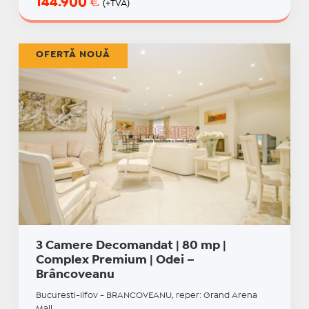
144.900
€
(+TVA)
OFERTĂ NOUĂ
3 Camere Decomandat | 80 mp |
Complex Premium | Odei –
Brâncoveanu
Bucuresti-Ilfov - BRANCOVEANU, reper: Grand Arena
Mall