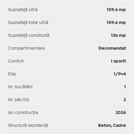
Suprafaţă utilă
109.6 mp
Suprafaţă total utilă
109.6 mp
Suprafaţă construită
136 mp
Compartimentare
Decomandat
Confort
I sporit
Etaj
1/P+4
Nr. bucătării
1
Nr. băi/GS
2
An construcție
2024
Structură rezistență
Beton, Cadre