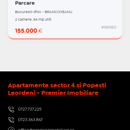
Parcare
Bucuresti-Ilfov - BRANCOVEANU
2 camere, 64 mp utili
#98980
155.000
€
Apartamente sector 4 si Popesti
Leordeni - Premier Imobiliare
0727.737.225
0723.363.867