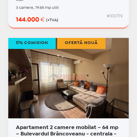
3 camere, 79.65 mp utili
#100719
144.000
€
(+TVA)
0% COMISION
OFERTĂ NOUĂ
Apartament 2 camere mobilat – 64 mp
– Bulevardul Brâncoveanu - centrala -