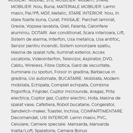
MOBILAT
: Mobilat;
STIL MOBILIER
: Modern;
STARE
MOBILIER
: Nou, Buna;
MATERIALE MOBILIER
: Lemn
masiv, Pal/Pfl, MDF, Metalic;
STARE INTERIOR
: Nou, In
stare foarte buna, Curat;
FINISAJE
: Parchet laminat,
Gresie, Vopsea lavabila, Glet, Faianta, Calorifere
aluminiu;
DOTARI
: Aer conditionat, Scara interioara, Lift,
Sistem de alarma, Interfon, Usa metalica, Usa antifoc,
Senzor pentru incendii, Sistem sonorizare spatiu,
Masina de spalat rufe, Iluminat exterior, Acces
uscatorie, Videointerfon, Televizor, Aspirator, DVD,
Cablu, Wireless, Fibra Optica, Gard de securitate,
Iluminare cu spoturi, Foisor in gradina, Barbecue in
gradina, Usi automate;
BUCATARIE
: Mobilata, Modern
mobilata, Echipata, Complet echipata, Combina
frigorifica, Frigider, Cuptor microunde, Aragaz, Plita
electrica, Cuptor gaz, Cuptor electric, Hota, Masina de
spalat vase, Cafetiera, Robot bucatarie, Congelator,
Sandwich-maker, Toaster, Inchisa;
COMPARTIMENTARE
:
Decomandat;
USI INTERIOR
: Lemn masiv, PVC,
Celulare;
Camere speciale
: Mansarda, Mansarda
Inalta/Loft, Spalatorie, Camera Bonus