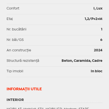
Confort
I, Lux
Etaj
1,2/P+2+M
Nr. bucătării
1
Nr. băi/GS
6
An construcție
2024
Structură rezistență
Beton, Caramida, Cadre
Tip imobil
In bloc
INFORMAŢII UTILE
INTERIOR