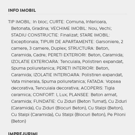
INFO IMOBIL
TIP IMOBIL
: In bloc;
CURTE
: Comuna, Interioara,
Betonata, Gradina;
VECHIME IMOBIL
: Nou, Vechi;
STADIU CONSTRUCTIE
: Finalizat;
STARE IMOBIL
:
Exceptionala;
TIPURI DE APARTAMENTE
: Garsoniere, 2
camere, 3 camere, Duplex;
STRUCTURA
: Beton,
Caramida, Cadre;
PERETI EXTERIORI
: Beton, Caramida;
IZOLATIE EXTERIOARA
: Tencuiala, Polistiren expandat,
Spuma poliuretanica;
PERETI INTERIORI
: Beton,
Caramida;
IZOLATIE INTERIOARA
: Polistiren expandat,
Vata minerala, Spuma poliuretanica;
FATADA
: Vopsea
decorativa, Tencuiala decorativa;
ACOPERIS
: Tigla
ceramica;
CONFORT
: I, Lux;
PLANSEE
: Beton armat,
Caramida;
FUNDATIE
: Cu Ziduri (Beton Turnat), Cu Ziduri
(Caramida), Cu Ziduri (Blocuri Beton), Cu Stalpi (Beton),
Cu Stalpi (Caramida), Cu Stalpi (Blocuri Beton), Pe Piloni
(Beton)
IMPREJURIMI