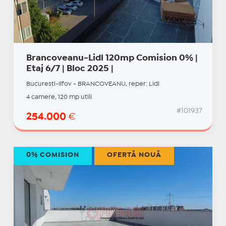
Brancoveanu-Lidl 120mp Comision 0% |
Etaj 6/7 | Bloc 2025 |
Bucuresti-Ilfov - BRANCOVEANU, reper: Lidl
4 camere, 120 mp utili
#101937
254.000
€
0% COMISION
OFERTĂ NOUĂ