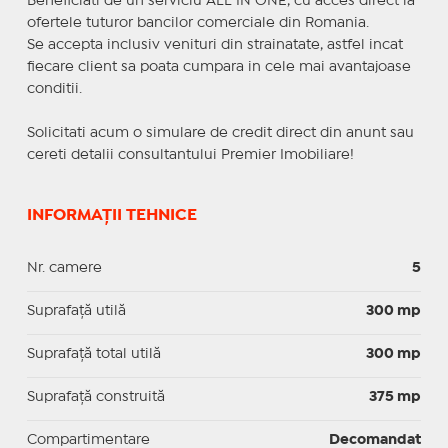
Beneficiati de un serviciu ALL IN ONE, cu acces direct la
ofertele tuturor bancilor comerciale din Romania.
Se accepta inclusiv venituri din strainatate, astfel incat
fiecare client sa poata cumpara in cele mai avantajoase
conditii.
Solicitati acum o simulare de credit direct din anunt sau
cereti detalii consultantului Premier Imobiliare!
INFORMAȚII TEHNICE
Nr. camere
5
Suprafaţă utilă
300 mp
Suprafaţă total utilă
300 mp
Suprafaţă construită
375 mp
Compartimentare
Decomandat