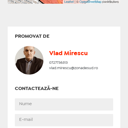
Leaflet
| ©
OpenStreetMap
contributors
PROMOVAT DE
Vlad Mirescu
0727736313
vlad.mirescu@zonadesud.ro
CONTACTEAZĂ-NE