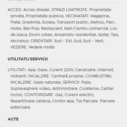
ACCES
: Acces stradal;
STRAZI LIMITROFE
: Proprietate
privata, Proprietate publica;
VECINATATI
: Magazine,
Piata, Gradinita, Scoala, Transport public, Metrou, Parc,
Hotel, Bar/Pub, Restaurant, Mall/Centru comercial, Loc
de joaca, Drum urban, Ansamblu rezidential, Spital, Taxi,
Microbuz;
ORIENTARI
: Sud - Est, Sud, Sud - Vest;
VEDERE
: Vedere mixta
UTILITATI/SERVICII
UTILITATI
: Apa, Gaze, Curent 220V, Canalizare, Internet,
Hidranti;
INCALZIRE
: Centrală proprie;
COMBUSTIBIL
INCALZIRE
: Gaze naturale;
SERVICII
: Paza,
Supraveghere video, Administrare, Curatenie, Cartier
Inchis;
CONTORIZARE
: Gaz, Curent electric,
Repartitoare caldura, Contor apa;
Tip Parcare
: Parcare
exterioara
ACTE