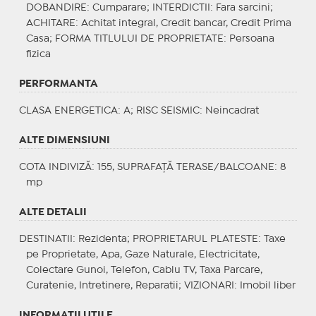
DOBANDIRE
: Cumparare;
INTERDICTII
: Fara sarcini;
ACHITARE
: Achitat integral, Credit bancar, Credit Prima
Casa;
FORMA TITLULUI DE PROPRIETATE
: Persoana
fizica
PERFORMANTA
CLASA ENERGETICA
: A;
RISC SEISMIC
: Neincadrat
ALTE DIMENSIUNI
COTA INDIVIZĂ: 155, SUPRAFAȚĂ TERASE/BALCOANE: 8
mp
ALTE DETALII
DESTINATII
: Rezidenta;
PROPRIETARUL PLATESTE
: Taxe
pe Proprietate, Apa, Gaze Naturale, Electricitate,
Colectare Gunoi, Telefon, Cablu TV, Taxa Parcare,
Curatenie, Intretinere, Reparatii;
VIZIONARI
: Imobil liber
INFORMAŢII UTILE