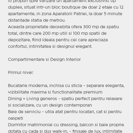
Iti propun spre vanzare un apartament exclusivist tip
duplex, situat intr-un bloc boutique de doar 2 etaje cu 12
apartamente, in zona Aparatorii Patriei, la doar 5 minute
distantade statia de metrou.
Aceasta proprietate deosebita ofera 300 mp de spatiu
total, dintre care 200 mp utili si 100 mp spatii de
depozitare, fiind ideala pentru cei care apreciaza
confortul, intimitatea si designul elegant.
Compartimentare si Design Interior
Primul nivel:
Bucatarie moderna, inchisa cu sticla - separare eleganta,
vizibilitate maxima si functionalitate premium
Dining + Living generos - spatiu perfect pentru relaxare
si socializare, cu un design contemporan
Baie de serviciu - utila atat pentru locatari, cat si pentru
oaspeti
Dormitor matrimonial cu dressing, balcon si baie proprie
dotata cu cada si dus walk-in, - finisaje de lux, intimitate