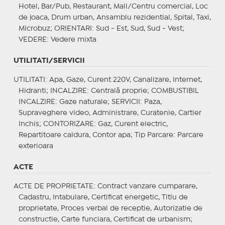
Hotel, Bar/Pub, Restaurant, Mall/Centru comercial, Loc
de joaca, Drum urban, Ansamblu rezidential, Spital, Taxi,
Microbuz;
ORIENTARI
: Sud - Est, Sud, Sud - Vest;
VEDERE
: Vedere mixta
UTILITATI/SERVICII
UTILITATI
: Apa, Gaze, Curent 220V, Canalizare, Internet,
Hidranti;
INCALZIRE
: Centrală proprie;
COMBUSTIBIL
INCALZIRE
: Gaze naturale;
SERVICII
: Paza,
Supraveghere video, Administrare, Curatenie, Cartier
Inchis;
CONTORIZARE
: Gaz, Curent electric,
Repartitoare caldura, Contor apa;
Tip Parcare
: Parcare
exterioara
ACTE
ACTE DE PROPRIETATE
: Contract vanzare cumparare,
Cadastru, Intabulare, Certificat energetic, Titlu de
proprietate, Proces verbal de receptie, Autorizatie de
constructie, Carte funciara, Certificat de urbanism;