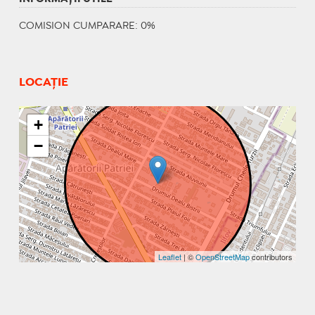
COMISION CUMPARARE: 0%
LOCAȚIE
+
−
Leaflet
| ©
OpenStreetMap
contributors