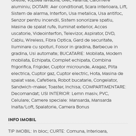
Gresie, Vopsea lavabila, Glet, Faianta, Calorifere
aluminiu;
DOTARI
: Aer conditionat, Scara interioara, Lift,
Sistem de alarma, Interfon, Usa metalica, Usa antifoc,
Senzor pentru incendii, Sistem sonorizare spatiu,
Masina de spalat rufe, Iluminat exterior, Acces
uscatorie, Videointerfon, Televizor, Aspirator, DVD,
Cablu, Wireless, Fibra Optica, Gard de securitate,
Iluminare cu spoturi, Foisor in gradina, Barbecue in
gradina, Usi automate;
BUCATARIE
: Mobilata, Modern
mobilata, Echipata, Complet echipata, Combina
frigorifica, Frigider, Cuptor microunde, Aragaz, Plita
electrica, Cuptor gaz, Cuptor electric, Hota, Masina de
spalat vase, Cafetiera, Robot bucatarie, Congelator,
Sandwich-maker, Toaster, Inchisa;
COMPARTIMENTARE
:
Decomandat;
USI INTERIOR
: Lemn masiv, PVC,
Celulare;
Camere speciale
: Mansarda, Mansarda
Inalta/Loft, Spalatorie, Camera Bonus
INFO IMOBIL
TIP IMOBIL
: In bloc;
CURTE
: Comuna, Interioara,