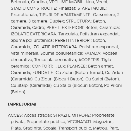
Betonata, Gradina;
VECHIME IMOBIL
: Nou, Vechi;
STADIU CONSTRUCTIE
: Finalizat;
STARE IMOBIL
:
Exceptionala;
TIPURI DE APARTAMENTE
: Garsoniere, 2
camere, 3 camere, Duplex;
STRUCTURA
: Beton,
Caramida, Cadre;
PERETI EXTERIORI
: Beton, Caramida;
IZOLATIE EXTERIOARA
: Tencuiala, Polistiren expandat,
Spuma poliuretanica;
PERETI INTERIORI
: Beton,
Caramida;
IZOLATIE INTERIOARA
: Polistiren expandat,
Vata minerala, Spuma poliuretanica;
FATADA
: Vopsea
decorativa, Tencuiala decorativa;
ACOPERIS
: Tigla
ceramica;
CONFORT
: I, Lux;
PLANSEE
: Beton armat,
Caramida;
FUNDATIE
: Cu Ziduri (Beton Turnat), Cu Ziduri
(Caramida), Cu Ziduri (Blocuri Beton), Cu Stalpi (Beton),
Cu Stalpi (Caramida), Cu Stalpi (Blocuri Beton), Pe Piloni
(Beton)
IMPREJURIMI
ACCES
: Acces stradal;
STRAZI LIMITROFE
: Proprietate
privata, Proprietate publica;
VECINATATI
: Magazine,
Piata, Gradinita, Scoala, Transport public, Metrou, Parc,