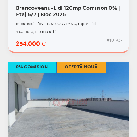
Brancoveanu-Lidl 120mp Comision 0% |
Etaj 6/7 | Bloc 2025 |
Bucuresti-Ilfov - BRANCOVEANU, reper: Lidl
4 camere, 120 mp utili
#101937
254.000
€
0% COMISION
OFERTĂ NOUĂ