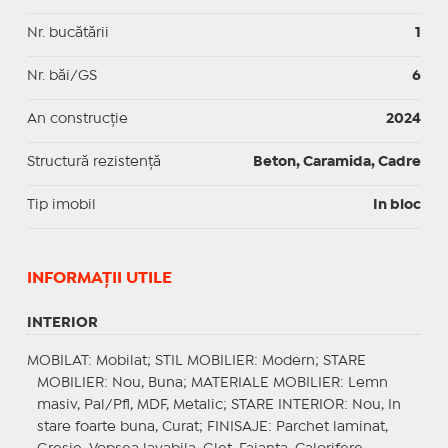
Nr. bucătării
1
Nr. băi/GS
6
An construcție
2024
Structură rezistență
Beton, Caramida, Cadre
Tip imobil
In bloc
INFORMAŢII UTILE
INTERIOR
MOBILAT
: Mobilat;
STIL MOBILIER
: Modern;
STARE
MOBILIER
: Nou, Buna;
MATERIALE MOBILIER
: Lemn
masiv, Pal/Pfl, MDF, Metalic;
STARE INTERIOR
: Nou, In
stare foarte buna, Curat;
FINISAJE
: Parchet laminat,