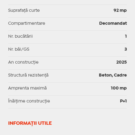
Suprafaţă curte
92 mp
Compartimentare
Decomandat
Nr. bucătării
1
Nr. băi/GS
3
An construcție
2025
Structură rezistență
Beton, Cadre
Amprenta maximă
100 mp
Înălțime construcție
P+1
INFORMAŢII UTILE