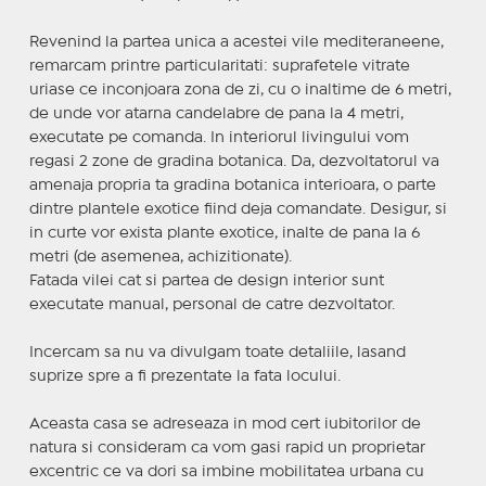
Revenind la partea unica a acestei vile mediteraneene,
remarcam printre particularitati: suprafetele vitrate
uriase ce inconjoara zona de zi, cu o inaltime de 6 metri,
de unde vor atarna candelabre de pana la 4 metri,
executate pe comanda. In interiorul livingului vom
regasi 2 zone de gradina botanica. Da, dezvoltatorul va
amenaja propria ta gradina botanica interioara, o parte
dintre plantele exotice fiind deja comandate. Desigur, si
in curte vor exista plante exotice, inalte de pana la 6
metri (de asemenea, achizitionate).
Fatada vilei cat si partea de design interior sunt
executate manual, personal de catre dezvoltator.
Incercam sa nu va divulgam toate detaliile, lasand
suprize spre a fi prezentate la fata locului.
Aceasta casa se adreseaza in mod cert iubitorilor de
natura si consideram ca vom gasi rapid un proprietar
excentric ce va dori sa imbine mobilitatea urbana cu