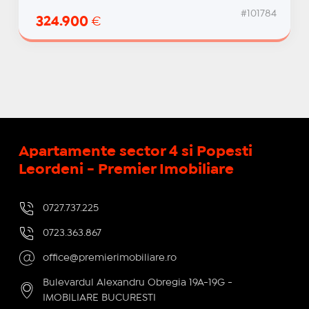
#101784
324.900
€
Apartamente sector 4 si Popesti
Leordeni - Premier Imobiliare
0727.737.225
0723.363.867
office@premierimobiliare.ro
Bulevardul Alexandru Obregia 19A-19G -
IMOBILIARE BUCURESTI