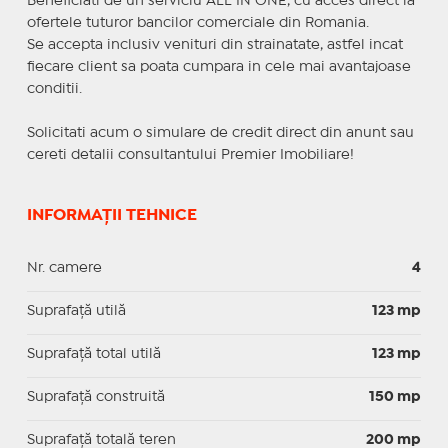
Beneficiati de un serviciu ALL IN ONE, cu acces direct la
ofertele tuturor bancilor comerciale din Romania.
Se accepta inclusiv venituri din strainatate, astfel incat
fiecare client sa poata cumpara in cele mai avantajoase
conditii.
Solicitati acum o simulare de credit direct din anunt sau
cereti detalii consultantului Premier Imobiliare!
INFORMAȚII TEHNICE
Nr. camere
4
Suprafaţă utilă
123 mp
Suprafaţă total utilă
123 mp
Suprafaţă construită
150 mp
Suprafață totală teren
200 mp