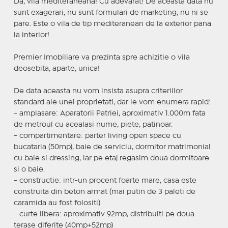
Da, vila mediteraneana! Cu adevarat! De aceasta data nu
sunt exagerari, nu sunt formulari de marketing, nu ni se
pare. Este o vila de tip mediteranean de la exterior pana
la interior!
Premier Imobiliare va prezinta spre achizitie o vila
deosebita, aparte, unica!
De data aceasta nu vom insista asupra criteriilor
standard ale unei proprietati, dar le vom enumera rapid:
- amplasare: Aparatorii Patriei, aproximativ 1.000m fata
de metroul cu acealasi nume, piete, patinoar.
- compartimentare: parter living open space cu
bucataria (50mp), baie de serviciu, dormitor matrimonial
cu baie si dressing, iar pe etaj regasim doua dormitoare
si o baie.
- constructie: intr-un procent foarte mare, casa este
construita din beton armat (mai putin de 3 paleti de
caramida au fost folositi)
- curte libera: aproximativ 92mp, distribuiti pe doua
terase diferite (40mp+52mp)