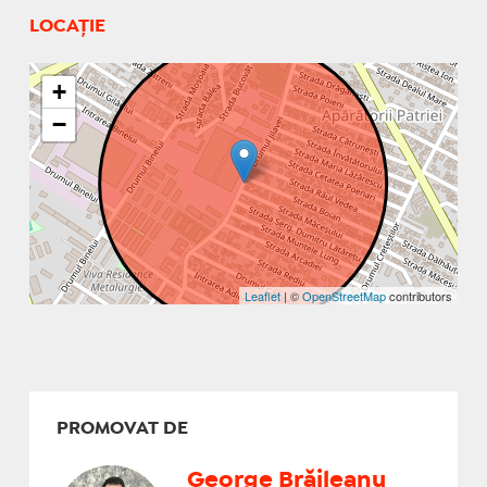
LOCAȚIE
+
−
Leaflet
| ©
OpenStreetMap
contributors
PROMOVAT DE
George Brăileanu