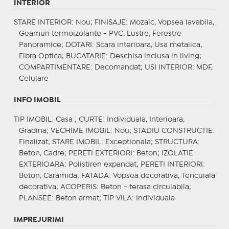
INTERIOR
STARE INTERIOR
: Nou;
FINISAJE
: Mozaic, Vopsea lavabila,
Geamuri termoizolante - PVC, Lustre, Ferestre
Panoramice;
DOTARI
: Scara interioara, Usa metalica,
Fibra Optica;
BUCATARIE
: Deschisa inclusa in living;
COMPARTIMENTARE
: Decomandat;
USI INTERIOR
: MDF,
Celulare
INFO IMOBIL
TIP IMOBIL
: Casa ;
CURTE
: Individuala, Interioara,
Gradina;
VECHIME IMOBIL
: Nou;
STADIU CONSTRUCTIE
:
Finalizat;
STARE IMOBIL
: Exceptionala;
STRUCTURA
:
Beton, Cadre;
PERETI EXTERIORI
: Beton;
IZOLATIE
EXTERIOARA
: Polistiren expandat;
PERETI INTERIORI
:
Beton, Caramida;
FATADA
: Vopsea decorativa, Tencuiala
decorativa;
ACOPERIS
: Beton - terasa circulabila;
PLANSEE
: Beton armat;
TIP VILA
: Individuala
IMPREJURIMI