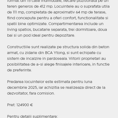
format din 15 case individuale, fiecare pozitionata pe un
teren generos de 412 mp. Locuintele au o suprafata utila
de 111 mp, completata de aproximativ 64 mp de terase,
fiind concepute pentru a oferi confort, functionalitate si
spatii bine optimizate. Compartimentarea include un
living spatios, bucatarie separata, trei dormitoare, doua
bai si un pod ideal pentru depozitare.
Constructiile sunt realizate pe structura solida din beton
armat, cu zidarie din BCA Ytong, si sunt echipate cu
sistem de incalzire in pardoseala. Viitorii proprietari au
posibilitatea de a-si alege finisajele interioare, in functie
de preferinte.
Predarea locuintelor este estimata pentru luna
decembrie 2025, iar achizitia se realizeaza direct de la
dezvoltator, fara comision.
Pret: 124900 €
Pentru detalii suplimentare: