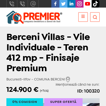
Berceni Villas - Vile
Individuale - Teren
412 mp - Finisaje
Premium
Bucuresti-Ilfov - COMUNA BERCENI
Menționează când ne suni:
124.900
€
ID: 100320
(+TVA)
0% COMISION
SUPER OFERTĂ