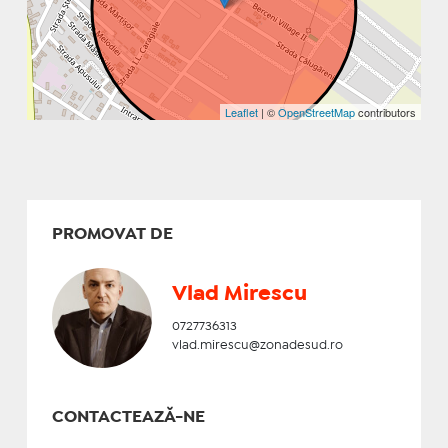
Leaflet
| ©
OpenStreetMap
contributors
PROMOVAT DE
Vlad Mirescu
0727736313
vlad.mirescu@zonadesud.ro
CONTACTEAZĂ-NE