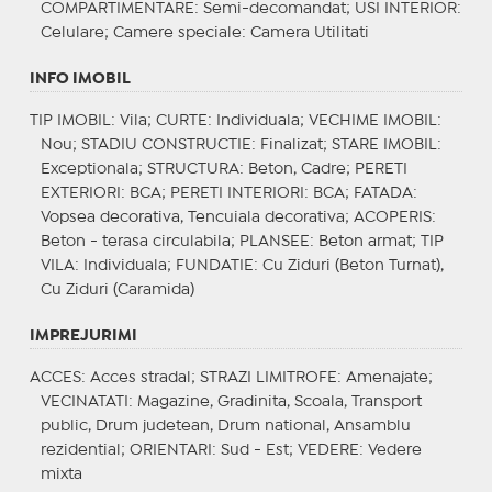
COMPARTIMENTARE
: Semi-decomandat;
USI INTERIOR
:
Celulare;
Camere speciale
: Camera Utilitati
INFO IMOBIL
TIP IMOBIL
: Vila;
CURTE
: Individuala;
VECHIME IMOBIL
:
Nou;
STADIU CONSTRUCTIE
: Finalizat;
STARE IMOBIL
:
Exceptionala;
STRUCTURA
: Beton, Cadre;
PERETI
EXTERIORI
: BCA;
PERETI INTERIORI
: BCA;
FATADA
:
Vopsea decorativa, Tencuiala decorativa;
ACOPERIS
:
Beton - terasa circulabila;
PLANSEE
: Beton armat;
TIP
VILA
: Individuala;
FUNDATIE
: Cu Ziduri (Beton Turnat),
Cu Ziduri (Caramida)
IMPREJURIMI
ACCES
: Acces stradal;
STRAZI LIMITROFE
: Amenajate;
VECINATATI
: Magazine, Gradinita, Scoala, Transport
public, Drum judetean, Drum national, Ansamblu
rezidential;
ORIENTARI
: Sud - Est;
VEDERE
: Vedere
mixta