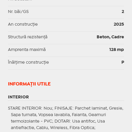
Nr. băi/GS
2
An construcție
2025
Structură rezistență
Beton, Cadre
Amprenta maximă
128 mp
Înălțime construcție
P
INFORMAŢII UTILE
INTERIOR
STARE INTERIOR
: Nou;
FINISAJE
: Parchet laminat, Gresie,
Sapa turnata, Vopsea lavabila, Faianta, Geamuri
termoizolante - PVC;
DOTARI
: Usa antifoc, Usa
antiefractie, Cablu, Wireless, Fibra Optica;