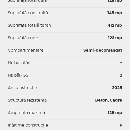
Suprafaţă total utilă
128 mp
Suprafaţă construită
145 mp
Suprafață totală teren
412 mp
Suprafaţă curte
123 mp
Compartimentare
Semi-decomandat
Nr. bucătării
-
Nr. băi/GS
2
An construcție
2025
Structură rezistență
Beton, Cadre
Amprenta maximă
128 mp
Înălțime construcție
P