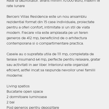
Rate la dezvoltator: avans minim 70.000 euro, maxim 18
rate lunare
Berceni Villas Residence este un nou ansamblu
rezidential format din 15 case individuale, proiectate
pentru a oferi confort, intimitate si un stil de viata
modern. Fiecare vila este amplasata pe un teren
generos de 412 mp, beneficiind de o arhitectura
contemporana si o compartimentare practica.
Casele au o suprafata utila de 111 mp, completata de
terase insumand 64 mp, perfecte pentru relaxare, gratar
sau activitati in aer liber. Interiorul este organizat
eficient, astfel incat sa raspunda nevoilor unei familii
moderne:
Living spatios
Bucatarie open space
2 dormitoare luminoase
2 bai
Pod generos pentru depozitare