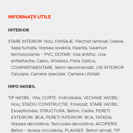
INFORMAŢII UTILE
INTERIOR
STARE INTERIOR
: Nou;
FINISAJE
: Parchet laminat, Gresie,
Sapa turnata, Vopsea lavabila, Faianta, Geamuri
termoizolante - PVC;
DOTARI
: Usa antifoc, Usa
antiefractie, Cablu, Wireless, Fibra Optica;
COMPARTIMENTARE
: Semi-decomandat;
USI INTERIOR
:
Celulare;
Camere speciale
: Camera Utilitati
INFO IMOBIL
TIP IMOBIL
: Vila;
CURTE
: Individuala;
VECHIME IMOBIL
:
Nou;
STADIU CONSTRUCTIE
: Finalizat;
STARE IMOBIL
:
Exceptionala;
STRUCTURA
: Beton, Cadre;
PERETI
EXTERIORI
: BCA;
PERETI INTERIORI
: BCA;
FATADA
:
Vopsea decorativa, Tencuiala decorativa;
ACOPERIS
:
Beton - terasa circulabila;
PLANSEE
: Beton armat;
TIP