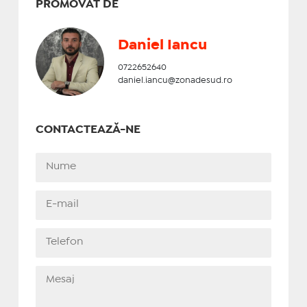
PROMOVAT DE
Daniel Iancu
0722652640
daniel.iancu@zonadesud.ro
CONTACTEAZĂ-NE