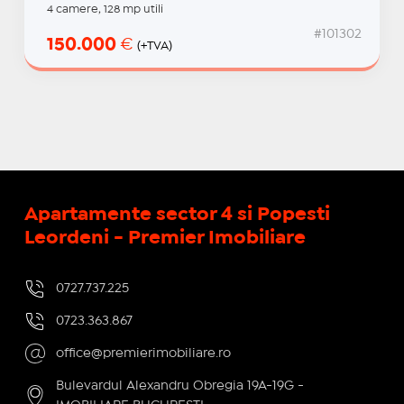
4 camere, 128 mp utili
#101302
150.000
€
(+TVA)
Apartamente sector 4 si Popesti
Leordeni - Premier Imobiliare
0727.737.225
0723.363.867
office@premierimobiliare.ro
Bulevardul Alexandru Obregia 19A-19G -