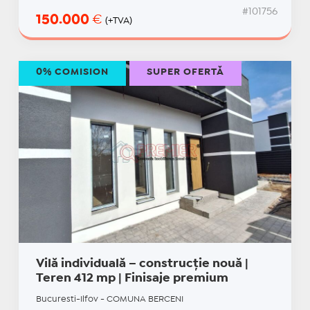
#101756
150.000
€
(+TVA)
0% COMISION
SUPER OFERTĂ
Vilă individuală – construcție nouă |
Teren 412 mp | Finisaje premium
Bucuresti-Ilfov - COMUNA BERCENI