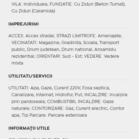
VILA
: Individuala;
FUNDATIE
: Cu Ziduri (Beton Turnat),
Cu Ziduri (Caramida)
IMPREJURIMI
ACCES
: Acces stradal;
STRAZI LIMITROFE
: Amenajate;
VECINATATI
: Magazine, Gradinita, Scoala, Transport
public, Drum judetean, Drum national, Ansamblu
rezidential;
ORIENTARI
: Sud - Est;
VEDERE
: Vedere
mixta
UTILITATI/SERVICII
UTILITATI
: Apa, Gaze, Curent 220V, Fosa septica,
Canalizare, Internet, Hidrofor, Put;
INCALZIRE
: Incalzire
prin pardoseala;
COMBUSTIBIL INCALZIRE
: Gaze
naturale;
CONTORIZARE
: Gaz, Curent electric, Contor
apa;
Tip Parcare
: Parcare exterioara
INFORMAŢII UTILE