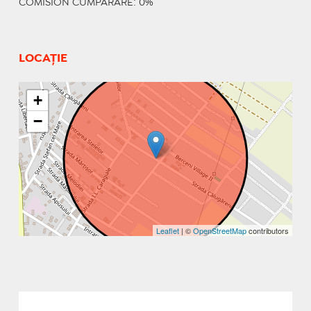
COMISION CUMPARARE: 0%
LOCAȚIE
+
−
Leaflet
| ©
OpenStreetMap
contributors