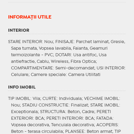
INFORMAŢII UTILE
INTERIOR
STARE INTERIOR
: Nou;
FINISAJE
: Parchet laminat, Gresie,
Sapa turnata, Vopsea lavabila, Faianta, Geamuri
termoizolante - PVC;
DOTARI
: Usa antifoc, Usa
antiefractie, Cablu, Wireless, Fibra Optica;
COMPARTIMENTARE
: Semi-decomandat;
USI INTERIOR
:
Celulare;
Camere speciale
: Camera Utilitati
INFO IMOBIL
TIP IMOBIL
: Vila;
CURTE
: Individuala;
VECHIME IMOBIL
:
Nou;
STADIU CONSTRUCTIE
: Finalizat;
STARE IMOBIL
:
Exceptionala;
STRUCTURA
: Beton, Cadre;
PERETI
EXTERIORI
: BCA;
PERETI INTERIORI
: BCA;
FATADA
:
Vopsea decorativa, Tencuiala decorativa;
ACOPERIS
:
Beton - terasa circulabila;
PLANSEE
: Beton armat;
TIP