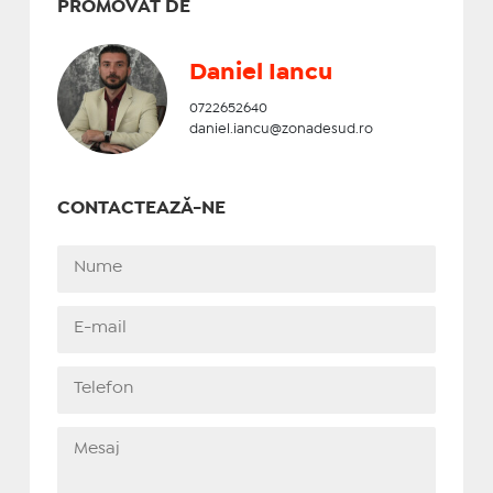
PROMOVAT DE
Daniel Iancu
0722652640
daniel.iancu@zonadesud.ro
CONTACTEAZĂ-NE