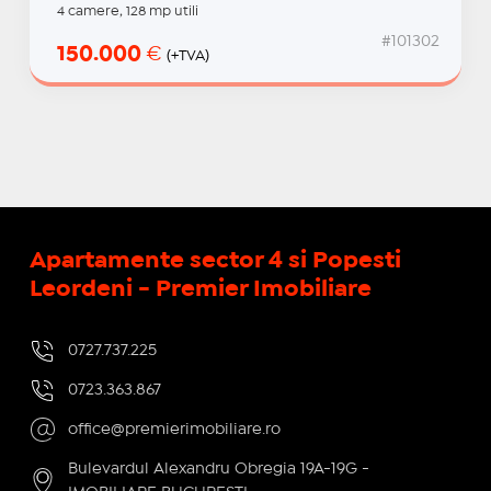
4 camere, 128 mp utili
#101302
150.000
€
(+TVA)
Apartamente sector 4 si Popesti
Leordeni - Premier Imobiliare
0727.737.225
0723.363.867
office@premierimobiliare.ro
Bulevardul Alexandru Obregia 19A-19G -