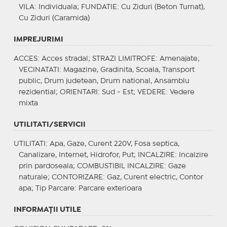
VILA
: Individuala;
FUNDATIE
: Cu Ziduri (Beton Turnat),
Cu Ziduri (Caramida)
IMPREJURIMI
ACCES
: Acces stradal;
STRAZI LIMITROFE
: Amenajate;
VECINATATI
: Magazine, Gradinita, Scoala, Transport
public, Drum judetean, Drum national, Ansamblu
rezidential;
ORIENTARI
: Sud - Est;
VEDERE
: Vedere
mixta
UTILITATI/SERVICII
UTILITATI
: Apa, Gaze, Curent 220V, Fosa septica,
Canalizare, Internet, Hidrofor, Put;
INCALZIRE
: Incalzire
prin pardoseala;
COMBUSTIBIL INCALZIRE
: Gaze
naturale;
CONTORIZARE
: Gaz, Curent electric, Contor
apa;
Tip Parcare
: Parcare exterioara
INFORMAŢII UTILE