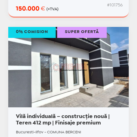
#101756
150.000
€
(+TVA)
0% COMISION
SUPER OFERTĂ
Vilă individuală – construcție nouă |
Teren 412 mp | Finisaje premium
Bucuresti-Ilfov - COMUNA BERCENI