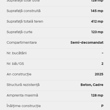
Suprafaţă total utilă
128 mp
Suprafaţă construită
145 mp
Suprafață totală teren
412 mp
Suprafaţă curte
123 mp
Compartimentare
Semi-decomandat
Nr. bucătării
-
Nr. băi/GS
2
An construcție
2025
Structură rezistență
Beton, Cadre
Amprenta maximă
128 mp
Înălțime construcție
P