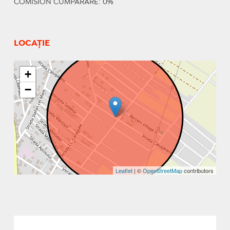
COMISION CUMPARARE: 0%
LOCAȚIE
+
−
Leaflet
| ©
OpenStreetMap
contributors