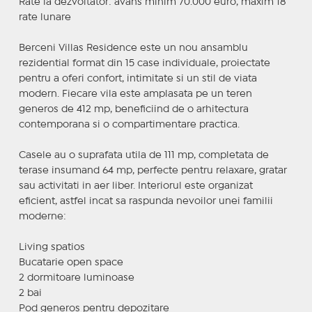
Rate la dezvoltator: avans minim 70.000 euro, maxim 18
rate lunare
Berceni Villas Residence este un nou ansamblu
rezidential format din 15 case individuale, proiectate
pentru a oferi confort, intimitate si un stil de viata
modern. Fiecare vila este amplasata pe un teren
generos de 412 mp, beneficiind de o arhitectura
contemporana si o compartimentare practica.
Casele au o suprafata utila de 111 mp, completata de
terase insumand 64 mp, perfecte pentru relaxare, gratar
sau activitati in aer liber. Interiorul este organizat
eficient, astfel incat sa raspunda nevoilor unei familii
moderne:
Living spatios
Bucatarie open space
2 dormitoare luminoase
2 bai
Pod generos pentru depozitare