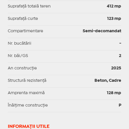
Suprafață totală teren
412 mp
Suprafaţă curte
123 mp
Compartimentare
Semi-decomandat
Nr. bucătării
-
Nr. băi/GS
2
An construcție
2025
Structură rezistență
Beton, Cadre
Amprenta maximă
128 mp
Înălțime construcție
P
INFORMAŢII UTILE