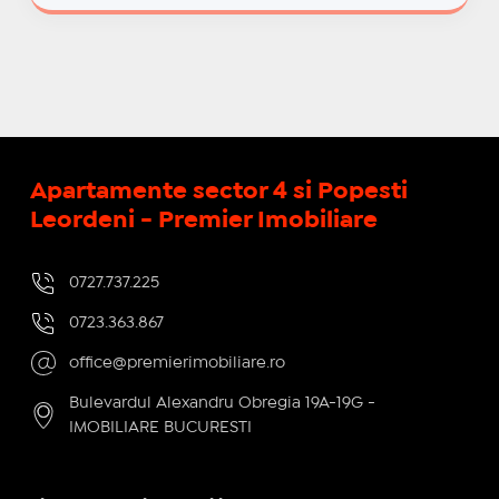
Apartamente sector 4 si Popesti
Leordeni - Premier Imobiliare
0727.737.225
0723.363.867
office@premierimobiliare.ro
Bulevardul Alexandru Obregia 19A-19G -
IMOBILIARE BUCURESTI