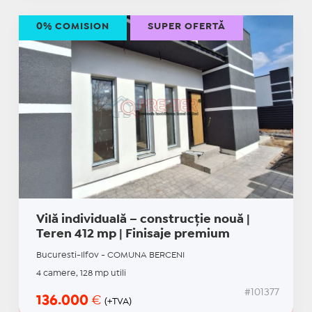
0% COMISION
SUPER OFERTĂ
Vilă individuală – construcție nouă |
Teren 412 mp | Finisaje premium
Bucuresti-Ilfov - COMUNA BERCENI
4 camere, 128 mp utili
#101377
136.000
€
(+TVA)