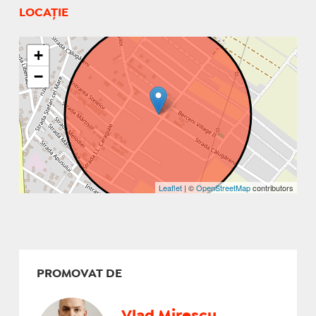
LOCAȚIE
+
−
Leaflet
| ©
OpenStreetMap
contributors
PROMOVAT DE
Vlad Mirescu