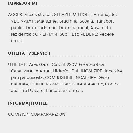
IMPREJURIMI
ACCES
: Acces stradal;
STRAZI LIMITROFE
: Amenajate;
VECINATATI
: Magazine, Gradinita, Scoala, Transport
public, Drum judetean, Drum national, Ansamblu
rezidential;
ORIENTARI
: Sud - Est;
VEDERE
: Vedere
mixta
UTILITATI/SERVICII
UTILITATI
: Apa, Gaze, Curent 220V, Fosa septica,
Canalizare, Internet, Hidrofor, Put;
INCALZIRE
: Incalzire
prin pardoseala;
COMBUSTIBIL INCALZIRE
: Gaze
naturale;
CONTORIZARE
: Gaz, Curent electric, Contor
apa;
Tip Parcare
: Parcare exterioara
INFORMAŢII UTILE
COMISION CUMPARARE: 0%