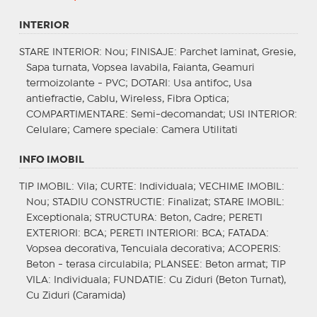
INTERIOR
STARE INTERIOR
: Nou;
FINISAJE
: Parchet laminat, Gresie,
Sapa turnata, Vopsea lavabila, Faianta, Geamuri
termoizolante - PVC;
DOTARI
: Usa antifoc, Usa
antiefractie, Cablu, Wireless, Fibra Optica;
COMPARTIMENTARE
: Semi-decomandat;
USI INTERIOR
:
Celulare;
Camere speciale
: Camera Utilitati
INFO IMOBIL
TIP IMOBIL
: Vila;
CURTE
: Individuala;
VECHIME IMOBIL
:
Nou;
STADIU CONSTRUCTIE
: Finalizat;
STARE IMOBIL
:
Exceptionala;
STRUCTURA
: Beton, Cadre;
PERETI
EXTERIORI
: BCA;
PERETI INTERIORI
: BCA;
FATADA
:
Vopsea decorativa, Tencuiala decorativa;
ACOPERIS
:
Beton - terasa circulabila;
PLANSEE
: Beton armat;
TIP
VILA
: Individuala;
FUNDATIE
: Cu Ziduri (Beton Turnat),
Cu Ziduri (Caramida)