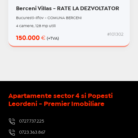
Berceni Villas - RATE LA DEZVOLTATOR
Bucuresti-Ilfov - COMUNA BERCENI
4 camere, 128 mp utili
#101302
150.000
€
(+TVA)
Apartamente sector 4 si Popesti
Leordeni - Premier Imobiliare
0727.737.225
0723.363.867