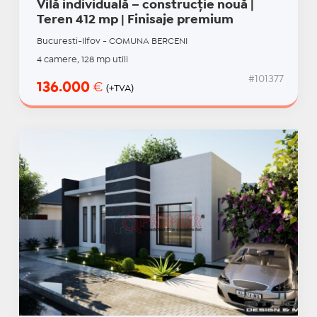
Vilă individuală – construcție nouă |
Teren 412 mp | Finisaje premium
Bucuresti-Ilfov - COMUNA BERCENI
4 camere, 128 mp utili
#101377
136.000
€
(+TVA)