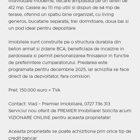
individuale moderne, fiecare amplasata pe un teren de
412 mp. Casele au 111 mp utili si dispun de 64 mp de
terase, oferind un spatiu bine organizat, cu living
generos, bucatarie separata, trei dormitoare, doua bai si
un pod ideal pentru depozitare.
Imobilele sunt construite pe o structura durabila din
beton armat si zidarie BCA, beneficiaza de incalzire in
pardoseala si permit personalizarea finisajelor in functie
de preferintele cumparatorului. Predarea este
programata pentru decembrie 2025, iar achizitia se face
direct de la dezvoltator, fara comision.
Pret: 150.000 euro + TVA
Contact: Vlad - Premier Imobiliare, 0727 736 313
Serviciul nou oferit de PREMIER Imobiliare! Solicita acum
VIZIONARE ONLINE pentru aceasta proprietate!
Aceasta proprietate se poate achizitiona prin orice tip de
credit bancar.