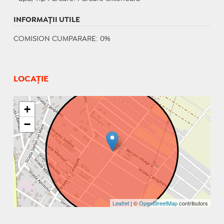
INFORMAŢII UTILE
COMISION CUMPARARE: 0%
LOCAȚIE
+
−
Leaflet
| ©
OpenStreetMap
contributors