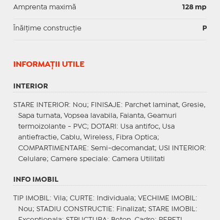
Amprenta maximă
128 mp
Înălțime construcție
P
INFORMAŢII UTILE
INTERIOR
STARE INTERIOR
: Nou;
FINISAJE
: Parchet laminat, Gresie,
Sapa turnata, Vopsea lavabila, Faianta, Geamuri
termoizolante - PVC;
DOTARI
: Usa antifoc, Usa
antiefractie, Cablu, Wireless, Fibra Optica;
COMPARTIMENTARE
: Semi-decomandat;
USI INTERIOR
:
Celulare;
Camere speciale
: Camera Utilitati
INFO IMOBIL
TIP IMOBIL
: Vila;
CURTE
: Individuala;
VECHIME IMOBIL
:
Nou;
STADIU CONSTRUCTIE
: Finalizat;
STARE IMOBIL
:
Exceptionala;
STRUCTURA
: Beton, Cadre;
PERETI