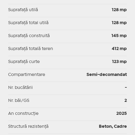
Suprafaţă utilă
128 mp
Suprafaţă total utilă
128 mp
Suprafaţă construită
145 mp
Suprafață totală teren
412 mp
Suprafaţă curte
123 mp
Compartimentare
Semi-decomandat
Nr. bucătării
-
Nr. băi/GS
2
An construcție
2025
Structură rezistență
Beton, Cadre