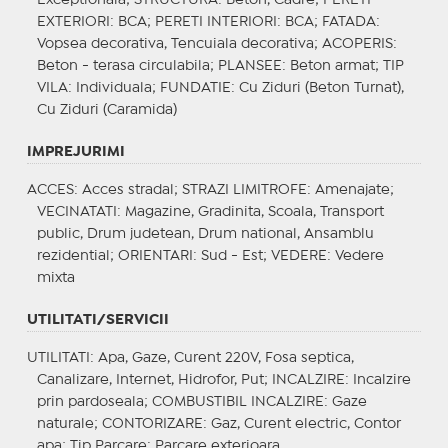
EXTERIORI
: BCA;
PERETI INTERIORI
: BCA;
FATADA
:
Vopsea decorativa, Tencuiala decorativa;
ACOPERIS
:
Beton - terasa circulabila;
PLANSEE
: Beton armat;
TIP
VILA
: Individuala;
FUNDATIE
: Cu Ziduri (Beton Turnat),
Cu Ziduri (Caramida)
IMPREJURIMI
ACCES
: Acces stradal;
STRAZI LIMITROFE
: Amenajate;
VECINATATI
: Magazine, Gradinita, Scoala, Transport
public, Drum judetean, Drum national, Ansamblu
rezidential;
ORIENTARI
: Sud - Est;
VEDERE
: Vedere
mixta
UTILITATI/SERVICII
UTILITATI
: Apa, Gaze, Curent 220V, Fosa septica,
Canalizare, Internet, Hidrofor, Put;
INCALZIRE
: Incalzire
prin pardoseala;
COMBUSTIBIL INCALZIRE
: Gaze
naturale;
CONTORIZARE
: Gaz, Curent electric, Contor
apa;
Tip Parcare
: Parcare exterioara