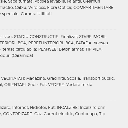
sie, Sapa turnata, Vopsea lavabila, Faianta, Geamuri
efractie, Cablu, Wireless, Fibra Optica;
COMPARTIMENTARE
:
 speciale
: Camera Utilitati
L
: Nou;
STADIU CONSTRUCTIE
: Finalizat;
STARE IMOBIL
:
TERIORI
: BCA;
PERETI INTERIORI
: BCA;
FATADA
: Vopsea
- terasa circulabila;
PLANSEE
: Beton armat;
TIP VILA
:
 Ziduri (Caramida)
;
VECINATATI
: Magazine, Gradinita, Scoala, Transport public,
al;
ORIENTARI
: Sud - Est;
VEDERE
: Vedere mixta
izare, Internet, Hidrofor, Put;
INCALZIRE
: Incalzire prin
e;
CONTORIZARE
: Gaz, Curent electric, Contor apa;
Tip