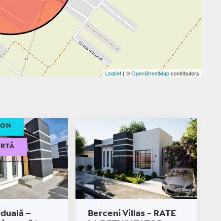
Leaflet
| ©
OpenStreetMap
contributors
ION
ERTĂ
iduală –
Berceni Villas - RATE