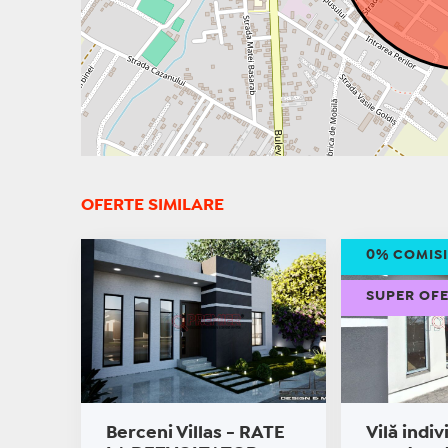
OFERTE SIMILARE
0% COMIS
SUPER OF
Berceni Villas - RATE
Vilă indiv