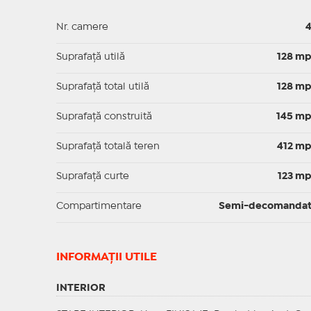
Nr. camere
Suprafaţă utilă
128 m
Suprafaţă total utilă
128 m
Suprafaţă construită
145 m
Suprafață totală teren
412 m
Suprafaţă curte
123 m
Compartimentare
Semi-decomanda
INFORMAŢII UTILE
INTERIOR