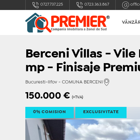
0727.737.225
0723.363.867
offic
VÂNZĂR
Berceni Villas - Vile
mp - Finisaje Prem
Bucuresti-Ilfov - COMUNA BERCENI
150.000
€
(+TVA)
0% COMISION
EXCLUSIVITATE