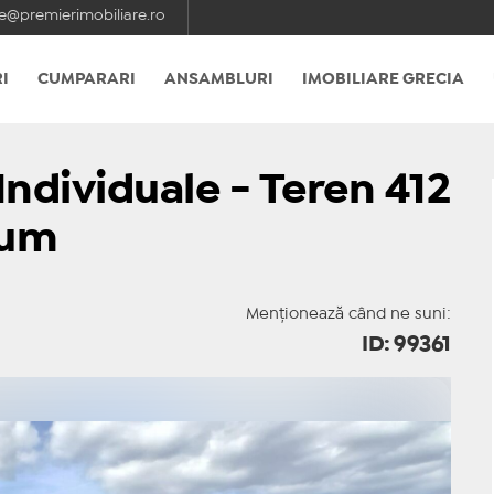
e@premierimobiliare.ro
I
CUMPARARI
ANSAMBLURI
IMOBILIARE GRECIA
 Individuale - Teren 412
ium
Menționează când ne suni:
ID: 99361