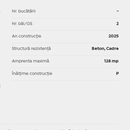
4
Nr. bucătării
-
p
Nr. băi/GS
2
p
An construcție
2025
p
Structură rezistență
Beton, Cadre
p
Amprenta maximă
128 mp
p
Înălțime construcție
P
t