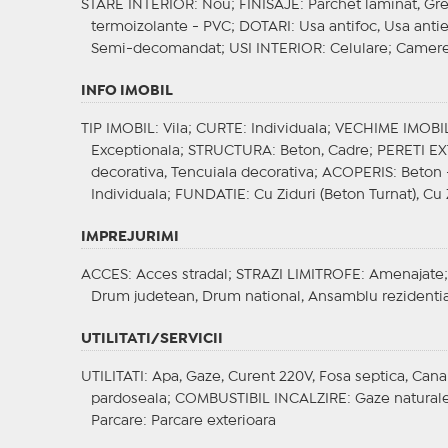
STARE INTERIOR
: Nou;
FINISAJE
: Parchet laminat, Gre
termoizolante - PVC;
DOTARI
: Usa antifoc, Usa anti
Semi-decomandat;
USI INTERIOR
: Celulare;
Camere
INFO IMOBIL
TIP IMOBIL
: Vila;
CURTE
: Individuala;
VECHIME IMOBI
Exceptionala;
STRUCTURA
: Beton, Cadre;
PERETI EX
decorativa, Tencuiala decorativa;
ACOPERIS
: Beton 
Individuala;
FUNDATIE
: Cu Ziduri (Beton Turnat), Cu
IMPREJURIMI
ACCES
: Acces stradal;
STRAZI LIMITROFE
: Amenajate
Drum judetean, Drum national, Ansamblu rezidenti
UTILITATI/SERVICII
UTILITATI
: Apa, Gaze, Curent 220V, Fosa septica, Canal
pardoseala;
COMBUSTIBIL INCALZIRE
: Gaze natural
Parcare
: Parcare exterioara