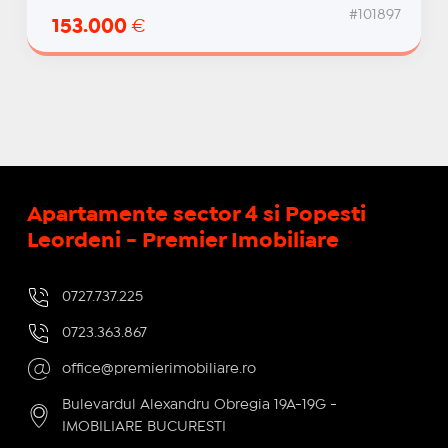
#101897
153.000
€
Apartamente sector 4 si Popesti
Leordeni - Premier Imobiliare
0727.737.225
0723.363.867
office@premierimobiliare.ro
Bulevardul Alexandru Obregia 19A-19G -
IMOBILIARE BUCURESTI