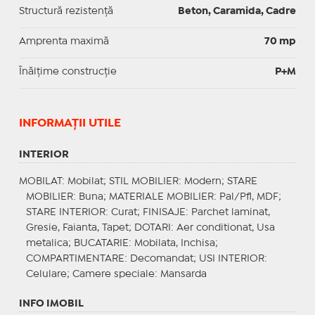
Structură rezistență
Beton, Caramida, Cadre
Amprenta maximă
70 mp
Înălțime construcție
P+M
INFORMAŢII UTILE
INTERIOR
MOBILAT
: Mobilat;
STIL MOBILIER
: Modern;
STARE
MOBILIER
: Buna;
MATERIALE MOBILIER
: Pal/Pfl, MDF;
STARE INTERIOR
: Curat;
FINISAJE
: Parchet laminat,
Gresie, Faianta, Tapet;
DOTARI
: Aer conditionat, Usa
metalica;
BUCATARIE
: Mobilata, Inchisa;
COMPARTIMENTARE
: Decomandat;
USI INTERIOR
:
Celulare;
Camere speciale
: Mansarda
INFO IMOBIL