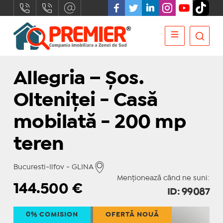
Allegria – Șos.
Olteniței - Casă
mobilată - 200 mp
teren
Bucuresti-Ilfov - GLINA
Menționează când ne suni:
144.500
€
ID: 99087
0% COMISION
OFERTĂ NOUĂ