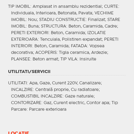
TIP IMOBIL
: Amplasat in ansamblu rezidential;
CURTE
:
Individuala, Interioara, Betonata, Pavata;
VECHIME
IMOBIL
: Nou;
STADIU CONSTRUCTIE
: Finalizat;
STARE
IMOBIL
: Buna;
STRUCTURA
: Beton, Caramida, Cadre;
PERETI EXTERIORI
: Beton, Caramida;
IZOLATIE
EXTERIOARA
: Tencuiala, Polistiren expandat;
PERETI
INTERIORI
: Beton, Caramida;
FATADA
: Vopsea
decorativa;
ACOPERIS
: Tigla ceramica, Ardezie;
PLANSEE
: Beton armat;
TIP VILA
: Insiruite
UTILITATI/SERVICII
UTILITATI
: Apa, Gaze, Curent 220V, Canalizare;
INCALZIRE
: Centrală proprie, Cu radiatoare;
COMBUSTIBIL INCALZIRE
: Gaze naturale;
CONTORIZARE
: Gaz, Curent electric, Contor apa;
Tip
Parcare
: Parcare exterioara
LOCAȚIE