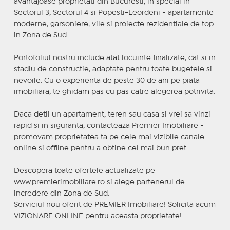
avantajoase proprietati din Bucuresti, in special in
Sectorul 3, Sectorul 4 si Popesti-Leordeni - apartamente
moderne, garsoniere, vile si proiecte rezidentiale de top
in Zona de Sud.
Portofoliul nostru include atat locuinte finalizate, cat si in
stadiu de constructie, adaptate pentru toate bugetele si
nevoile. Cu o experienta de peste 30 de ani pe piata
imobiliara, te ghidam pas cu pas catre alegerea potrivita.
Daca detii un apartament, teren sau casa si vrei sa vinzi
rapid si in siguranta, contacteaza Premier Imobiliare -
promovam proprietatea ta pe cele mai vizibile canale
online si offline pentru a obtine cel mai bun pret.
Descopera toate ofertele actualizate pe
www.premierimobiliare.ro si alege partenerul de
incredere din Zona de Sud.
Serviciul nou oferit de PREMIER Imobiliare! Solicita acum
VIZIONARE ONLINE pentru aceasta proprietate!