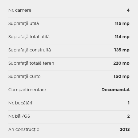
Nr. camere
4
Suprafaţă utilă
115 mp
Suprafaţă total utilă
114 mp
Suprafaţă construită
135 mp
Suprafață totală teren
220 mp
Suprafaţă curte
150 mp
Compartimentare
Decomandat
Nr. bucătării
1
Nr. băi/GS
2
An construcție
2013