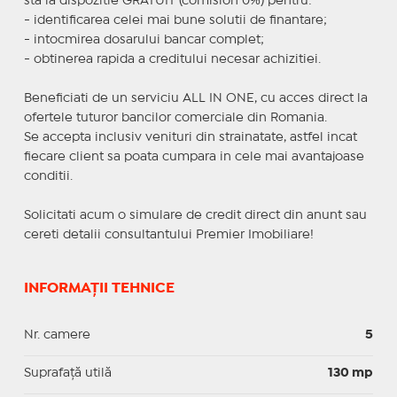
sta la dispozitie GRATUIT (comision 0%) pentru:
- identificarea celei mai bune solutii de finantare;
- intocmirea dosarului bancar complet;
- obtinerea rapida a creditului necesar achizitiei.
Beneficiati de un serviciu ALL IN ONE, cu acces direct la
ofertele tuturor bancilor comerciale din Romania.
Se accepta inclusiv venituri din strainatate, astfel incat
fiecare client sa poata cumpara in cele mai avantajoase
conditii.
Solicitati acum o simulare de credit direct din anunt sau
cereti detalii consultantului Premier Imobiliare!
INFORMAȚII TEHNICE
Nr. camere
5
Suprafaţă utilă
130 mp