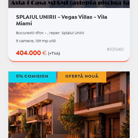
SPLAIUL UNIRII - Vegas Villas - Vila
Miami
Bucuresti-Ilfov - , reper: Splaiul Unirii
5 camere, 139 mp utili
#101040
404.000
€
(+TVA)
0% COMISION
OFERTĂ NOUĂ