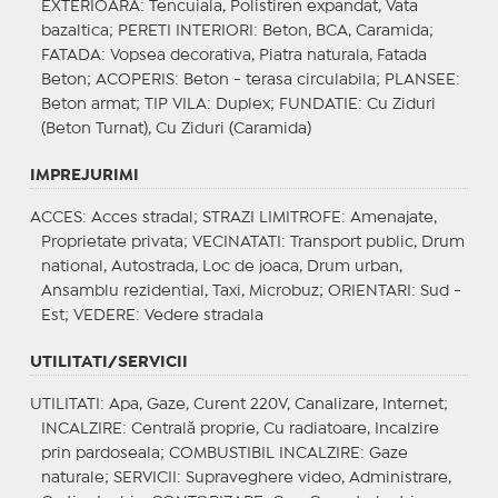
EXTERIOARA
: Tencuiala, Polistiren expandat, Vata
bazaltica;
PERETI INTERIORI
: Beton, BCA, Caramida;
FATADA
: Vopsea decorativa, Piatra naturala, Fatada
Beton;
ACOPERIS
: Beton - terasa circulabila;
PLANSEE
:
Beton armat;
TIP VILA
: Duplex;
FUNDATIE
: Cu Ziduri
(Beton Turnat), Cu Ziduri (Caramida)
IMPREJURIMI
ACCES
: Acces stradal;
STRAZI LIMITROFE
: Amenajate,
Proprietate privata;
VECINATATI
: Transport public, Drum
national, Autostrada, Loc de joaca, Drum urban,
Ansamblu rezidential, Taxi, Microbuz;
ORIENTARI
: Sud -
Est;
VEDERE
: Vedere stradala
UTILITATI/SERVICII
UTILITATI
: Apa, Gaze, Curent 220V, Canalizare, Internet;
INCALZIRE
: Centrală proprie, Cu radiatoare, Incalzire
prin pardoseala;
COMBUSTIBIL INCALZIRE
: Gaze
naturale;
SERVICII
: Supraveghere video, Administrare,