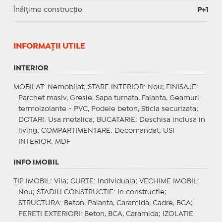
Înălțime construcție
P+1
INFORMAŢII UTILE
INTERIOR
MOBILAT
: Nemobilat;
STARE INTERIOR
: Nou;
FINISAJE
:
Parchet masiv, Gresie, Sapa turnata, Faianta, Geamuri
termoizolante - PVC, Podele beton, Sticla securizata;
DOTARI
: Usa metalica;
BUCATARIE
: Deschisa inclusa in
living;
COMPARTIMENTARE
: Decomandat;
USI
INTERIOR
: MDF
INFO IMOBIL
TIP IMOBIL
: Vila;
CURTE
: Individuala;
VECHIME IMOBIL
:
Nou;
STADIU CONSTRUCTIE
: In constructie;
STRUCTURA
: Beton, Paianta, Caramida, Cadre, BCA;
PERETI EXTERIORI
: Beton, BCA, Caramida;
IZOLATIE