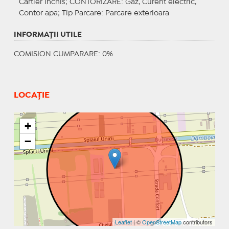
Cartier Inchis;
CONTORIZARE
: Gaz, Curent electric,
Contor apa;
Tip Parcare
: Parcare exterioara
INFORMAŢII UTILE
COMISION CUMPARARE: 0%
LOCAȚIE
+
−
Leaflet
| ©
OpenStreetMap
contributors