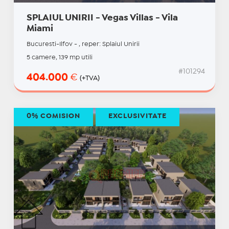
SPLAIUL UNIRII - Vegas Villas - Vila
Miami
Bucuresti-Ilfov - , reper: Splaiul Unirii
5 camere, 139 mp utili
#101294
404.000
€
(+TVA)
0% COMISION
EXCLUSIVITATE