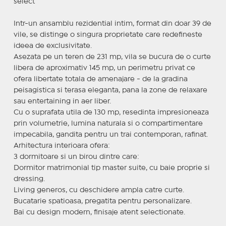
select
Intr-un ansamblu rezidential intim, format din doar 39 de
vile, se distinge o singura proprietate care redefineste
ideea de exclusivitate.
Asezata pe un teren de 231 mp, vila se bucura de o curte
libera de aproximativ 145 mp, un perimetru privat ce
ofera libertate totala de amenajare - de la gradina
peisagistica si terasa eleganta, pana la zone de relaxare
sau entertaining in aer liber.
Cu o suprafata utila de 130 mp, resedinta impresioneaza
prin volumetrie, lumina naturala si o compartimentare
impecabila, gandita pentru un trai contemporan, rafinat.
Arhitectura interioara ofera:
3 dormitoare si un birou dintre care:
Dormitor matrimonial tip master suite, cu baie proprie si
dressing.
Living generos, cu deschidere ampla catre curte.
Bucatarie spatioasa, pregatita pentru personalizare.
Bai cu design modern, finisaje atent selectionate.