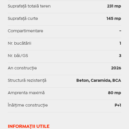
Suprafață totală teren
231 mp
Suprafaţă curte
145 mp
Compartimentare
-
Nr. bucătării
1
Nr. băi/GS
3
An construcție
2026
Structură rezistență
Beton, Caramida, BCA
Amprenta maximă
80 mp
Înălțime construcție
P+1
INFORMAŢII UTILE