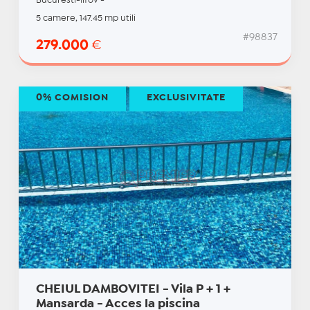
Bucuresti-Ilfov -
5 camere, 147.45 mp utili
#98837
279.000
€
0% COMISION
EXCLUSIVITATE
CHEIUL DAMBOVITEI - Vila P + 1 +
Mansarda - Acces la piscina