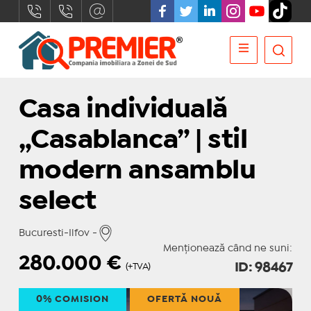
Casa individuală
„Casablanca” | stil
modern ansamblu
select
Bucuresti-Ilfov -
Menționează când ne suni:
280.000
€
ID: 98467
(+TVA)
0% COMISION
OFERTĂ NOUĂ