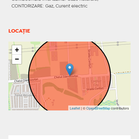
CONTORIZARE
: Gaz, Curent electric
LOCAȚIE
+
−
Leaflet
| ©
OpenStreetMap
contributors