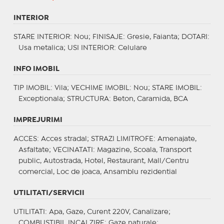
INTERIOR
STARE INTERIOR
: Nou;
FINISAJE
: Gresie, Faianta;
DOTARI
:
Usa metalica;
USI INTERIOR
: Celulare
INFO IMOBIL
TIP IMOBIL
: Vila;
VECHIME IMOBIL
: Nou;
STARE IMOBIL
:
Exceptionala;
STRUCTURA
: Beton, Caramida, BCA
IMPREJURIMI
ACCES
: Acces stradal;
STRAZI LIMITROFE
: Amenajate,
Asfaltate;
VECINATATI
: Magazine, Scoala, Transport
public, Autostrada, Hotel, Restaurant, Mall/Centru
comercial, Loc de joaca, Ansamblu rezidential
UTILITATI/SERVICII
UTILITATI
: Apa, Gaze, Curent 220V, Canalizare;
COMBUSTIBIL INCALZIRE
: Gaze naturale;