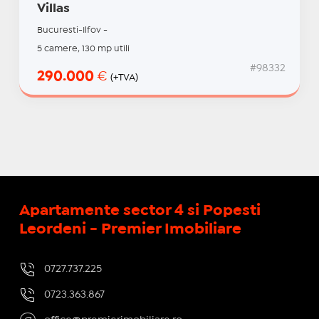
Villas
Bucuresti-Ilfov -
5 camere, 130 mp utili
#98332
290.000
€
(+TVA)
Apartamente sector 4 si Popesti
Leordeni - Premier Imobiliare
0727.737.225
0723.363.867