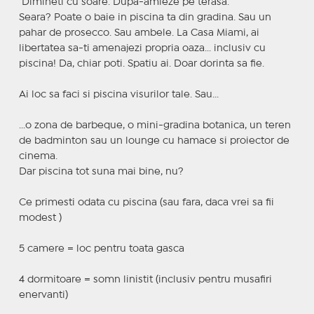
‍ Dimineti cu soare. Dupa-amieze pe terasa.
Seara? Poate o baie in piscina ta din gradina. Sau un
pahar de prosecco. Sau ambele. La Casa Miami, ai
libertatea sa-ti amenajezi propria oaza... inclusiv cu
piscina! Da, chiar poti. Spatiu ai. Doar dorinta sa fie.
Ai loc sa faci si piscina visurilor tale. Sau...
...o zona de barbeque, o mini-gradina botanica, un teren
de badminton sau un lounge cu hamace si proiector de
cinema.
Dar piscina tot suna mai bine, nu?
Ce primesti odata cu piscina (sau fara, daca vrei sa fii
modest )
5 camere = loc pentru toata gasca
4 dormitoare = somn linistit (inclusiv pentru musafiri
enervanti)