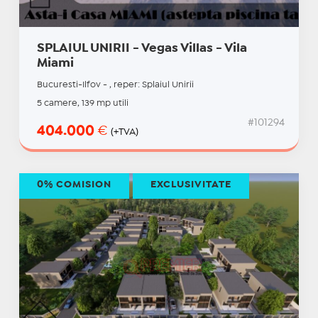
SPLAIUL UNIRII - Vegas Villas - Vila
Miami
Bucuresti-Ilfov - , reper: Splaiul Unirii
5 camere, 139 mp utili
#101294
404.000
€
(+TVA)
0% COMISION
EXCLUSIVITATE