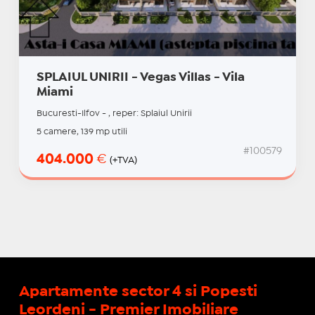
SPLAIUL UNIRII - Vegas Villas - Vila
Miami
Bucuresti-Ilfov - , reper: Splaiul Unirii
5 camere, 139 mp utili
#100579
404.000
€
(+TVA)
Apartamente sector 4 si Popesti
Leordeni - Premier Imobiliare