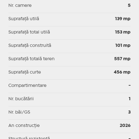
Nr. camere
5
Suprafaţă utilă
139 mp
Suprafaţă total utilă
153 mp
Suprafaţă construită
101 mp
Suprafață totală teren
557 mp
Suprafaţă curte
456 mp
Compartimentare
-
Nr. bucătării
1
Nr. băi/GS
3
An construcție
2026
Structură rezistență
-