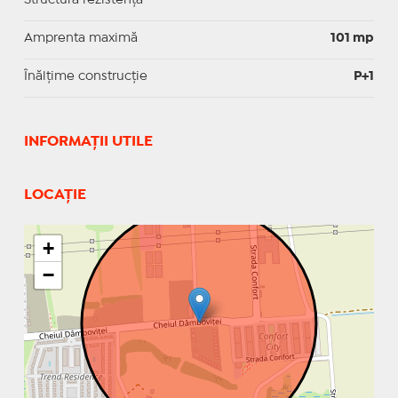
Amprenta maximă
101 mp
Înălțime construcție
P+1
INFORMAŢII UTILE
LOCAȚIE
+
−