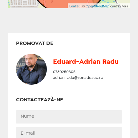
Leaflet
| ©
OpenStreetMap
contributors
PROMOVAT DE
Eduard-Adrian Radu
0730250305
adrian.radu@zonadesud.ro
CONTACTEAZĂ-NE