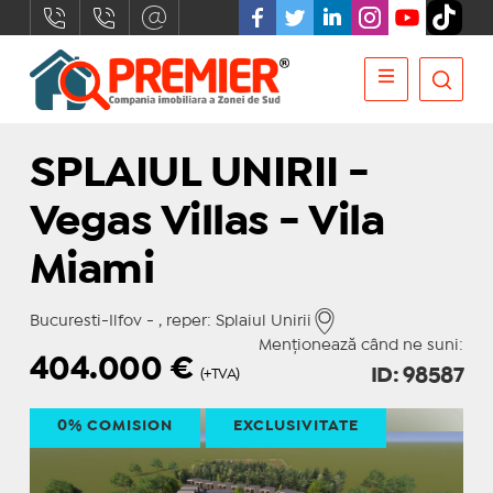
SPLAIUL UNIRII -
Vegas Villas - Vila
Miami
Bucuresti-Ilfov - , reper: Splaiul Unirii
Menționează când ne suni:
404.000
€
ID: 98587
(+TVA)
0% COMISION
EXCLUSIVITATE