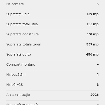
Nr. camere
5
Suprafaţă utilă
139 mp
Suprafaţă total utilă
153 mp
Suprafaţă construită
101 mp
Suprafață totală teren
557 mp
Suprafaţă curte
456 mp
Compartimentare
-
Nr. bucătării
1
Nr. băi/GS
3
An construcție
2026
Structură rezistență
-