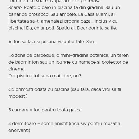
‍ Dimineti cu soare. Dupa-amieze pe terasa.
Seara? Poate o baie in piscina ta din gradina. Sau un
pahar de prosecco. Sau ambele. La Casa Miami, ai
libertatea sa-ti amenajezi propria oaza... inclusiv cu
piscina! Da, chiar poti. Spatiu ai. Doar dorinta sa fie.
Ai loc sa faci si piscina visurilor tale. Sau...
...o zona de barbeque, o mini-gradina botanica, un teren
de badminton sau un lounge cu hamace si proiector de
cinema.
Dar piscina tot suna mai bine, nu?
Ce primesti odata cu piscina (sau fara, daca vrei sa fii
modest )
5 camere = loc pentru toata gasca
4 dormitoare = somn linistit (inclusiv pentru musafiri
enervanti)