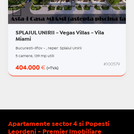
SPLAIUL UNIRII - Vegas Villas - Vila
Miami
Bucuresti-Ilfov - , reper: Splaiul Unirii
5 camere, 139 mp utili
#100579
404.000
€
(+TVA)
Apartamente sector 4 si Popesti
Leordeni - Premier Imobiliare