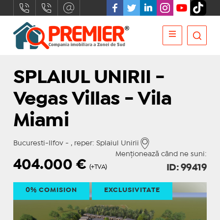
SPLAIUL UNIRII -
Vegas Villas - Vila
Miami
Bucuresti-Ilfov - , reper: Splaiul Unirii
Menționează când ne suni:
404.000
€
ID: 99419
(+TVA)
0% COMISION
EXCLUSIVITATE