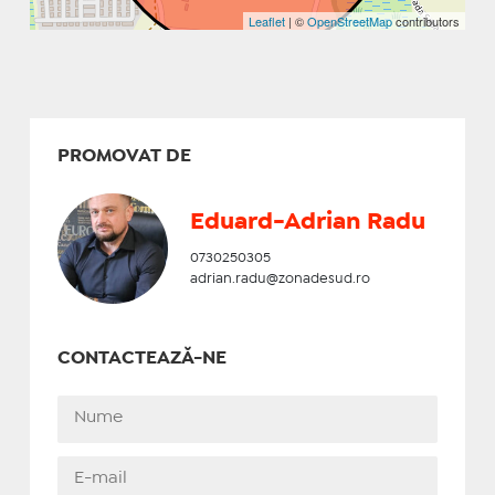
Leaflet
| ©
OpenStreetMap
contributors
PROMOVAT DE
Eduard-Adrian Radu
0730250305
adrian.radu@zonadesud.ro
CONTACTEAZĂ-NE