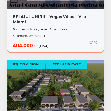
SPLAIUL UNIRII - Vegas Villas - Vila
Miami
Bucuresti-Ilfov - , reper: Splaiul Unirii
5 camere, 139 mp utili
#101294
404.000
€
(+TVA)
0% COMISION
EXCLUSIVITATE