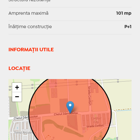
Amprenta maximă
101 mp
Înălțime construcție
P+1
INFORMAŢII UTILE
LOCAȚIE
+
−