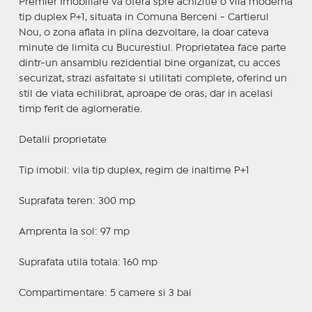
Premier Imobiliare va ofera spre achizitie o vila moderna
tip duplex P+1, situata in Comuna Berceni - Cartierul
Nou, o zona aflata in plina dezvoltare, la doar cateva
minute de limita cu Bucurestiul. Proprietatea face parte
dintr-un ansamblu rezidential bine organizat, cu acces
securizat, strazi asfaltate si utilitati complete, oferind un
stil de viata echilibrat, aproape de oras, dar in acelasi
timp ferit de aglomeratie.
Detalii proprietate
Tip imobil: vila tip duplex, regim de inaltime P+1
Suprafata teren: 300 mp
Amprenta la sol: 97 mp
Suprafata utila totala: 160 mp
Compartimentare: 5 camere si 3 bai