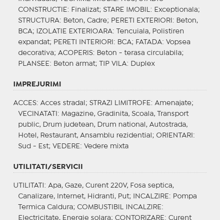
CONSTRUCTIE
: Finalizat;
STARE IMOBIL
: Exceptionala;
STRUCTURA
: Beton, Cadre;
PERETI EXTERIORI
: Beton,
BCA;
IZOLATIE EXTERIOARA
: Tencuiala, Polistiren
expandat;
PERETI INTERIORI
: BCA;
FATADA
: Vopsea
decorativa;
ACOPERIS
: Beton - terasa circulabila;
PLANSEE
: Beton armat;
TIP VILA
: Duplex
IMPREJURIMI
ACCES
: Acces stradal;
STRAZI LIMITROFE
: Amenajate;
VECINATATI
: Magazine, Gradinita, Scoala, Transport
public, Drum judetean, Drum national, Autostrada,
Hotel, Restaurant, Ansamblu rezidential;
ORIENTARI
:
Sud - Est;
VEDERE
: Vedere mixta
UTILITATI/SERVICII
UTILITATI
: Apa, Gaze, Curent 220V, Fosa septica,
Canalizare, Internet, Hidranti, Put;
INCALZIRE
: Pompa
Termica Caldura;
COMBUSTIBIL INCALZIRE
:
Electricitate, Energie solara;
CONTORIZARE
: Curent