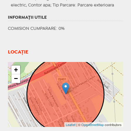
electric, Contor apa;
Tip Parcare
: Parcare exterioara
INFORMAŢII UTILE
COMISION CUMPARARE: 0%
LOCAȚIE
+
−
Leaflet
| ©
OpenStreetMap
contributors