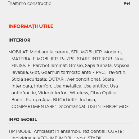
Înălțime construcție
P+1
INFORMAŢII UTILE
INTERIOR
MOBILAT
: Mobilare la cerere;
STIL MOBILIER
: Modern;
MATERIALE MOBILIER
: Pal/Pfl;
STARE INTERIOR
: Nou;
FINISAJE
: Parchet laminat, Gresie, Sapa turnata, Vopsea
lavabila, Glet, Geamuri termoizolante - PVC, Travertin,
Sticla securizata;
DOTARI
: Aer conditionat, Scara
interioara, Interfon, Usa metalica, Usa antifoc, Usa
antiefractie, Videointerfon, Wireless, Fibra Optica,
Boiler, Pompa Apa;
BUCATARIE
: Inchisa;
COMPARTIMENTARE
: Decomandat;
USI INTERIOR
: MDF
INFO IMOBIL
TIP IMOBIL
: Amplasat in ansamblu rezidential;
CURTE
:
Individuala;
VECHIME IMOBIL
: Nou;
STADIU