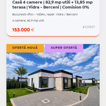
Casă 4 camere | 82,9 mp utili + 13,85 mp
terasa | Vidra - Berceni | Comision 0%
Bucuresti-Ilfov - VIDRA, reper: Vidra / Berceni
4 camere, 82.9 mp utili
#101897
153.000
€
OFERTĂ NOUĂ
SUPER OFERTĂ