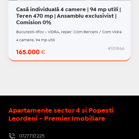
Casă individuală 4 camere | 94 mp utili |
Teren 470 mp | Ansamblu exclusivist |
Comision 0%
Bucuresti-Ilfov - VIDRA, reper: Com Berceni / Com Vidra
4 camere, 94 mp utili
#101866
165.000
€
Apartamente sector 4 si Popesti
Leordeni - Premier Imobiliare
0727.737.225