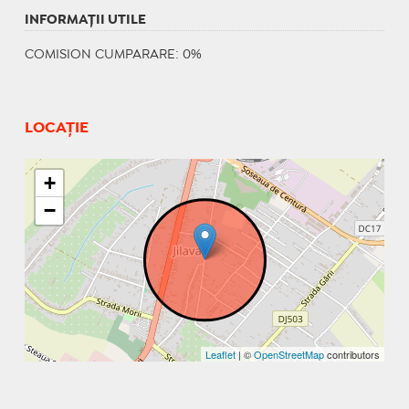
INFORMAŢII UTILE
COMISION CUMPARARE: 0%
LOCAȚIE
+
−
Leaflet
| ©
OpenStreetMap
contributors