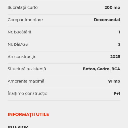
Suprafaţă curte
200 mp
Compartimentare
Decomandat
Nr. bucătării
1
Nr. băi/GS
3
An construcție
2025
Structură rezistență
Beton, Cadre, BCA
Amprenta maximă
91 mp
Înălțime construcție
P+1
INFORMAŢII UTILE
INTERIOR