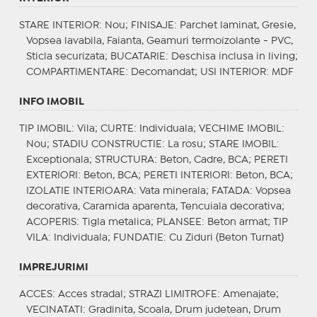
STARE INTERIOR
: Nou;
FINISAJE
: Parchet laminat, Gresie,
Vopsea lavabila, Faianta, Geamuri termoizolante - PVC,
Sticla securizata;
BUCATARIE
: Deschisa inclusa in living;
COMPARTIMENTARE
: Decomandat;
USI INTERIOR
: MDF
INFO IMOBIL
TIP IMOBIL
: Vila;
CURTE
: Individuala;
VECHIME IMOBIL
:
Nou;
STADIU CONSTRUCTIE
: La rosu;
STARE IMOBIL
:
Exceptionala;
STRUCTURA
: Beton, Cadre, BCA;
PERETI
EXTERIORI
: Beton, BCA;
PERETI INTERIORI
: Beton, BCA;
IZOLATIE INTERIOARA
: Vata minerala;
FATADA
: Vopsea
decorativa, Caramida aparenta, Tencuiala decorativa;
ACOPERIS
: Tigla metalica;
PLANSEE
: Beton armat;
TIP
VILA
: Individuala;
FUNDATIE
: Cu Ziduri (Beton Turnat)
IMPREJURIMI
ACCES
: Acces stradal;
STRAZI LIMITROFE
: Amenajate;
VECINATATI
: Gradinita, Scoala, Drum judetean, Drum