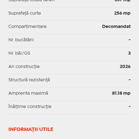
Suprafaţă curte
256 mp
Compartimentare
Decomandat
Nr. bucătării
-
Nr. băi/GS
3
An construcție
2026
Structură rezistență
-
Amprenta maximă
81.18 mp
Înălțime construcție
-
INFORMAŢII UTILE