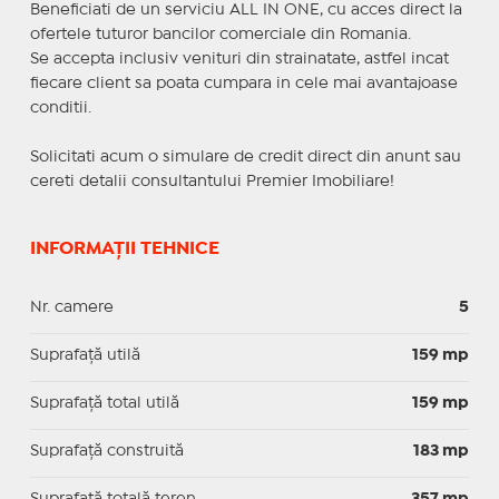
Beneficiati de un serviciu ALL IN ONE, cu acces direct la
ofertele tuturor bancilor comerciale din Romania.
Se accepta inclusiv venituri din strainatate, astfel incat
fiecare client sa poata cumpara in cele mai avantajoase
conditii.
Solicitati acum o simulare de credit direct din anunt sau
cereti detalii consultantului Premier Imobiliare!
INFORMAȚII TEHNICE
Nr. camere
5
Suprafaţă utilă
159 mp
Suprafaţă total utilă
159 mp
Suprafaţă construită
183 mp
Suprafață totală teren
357 mp