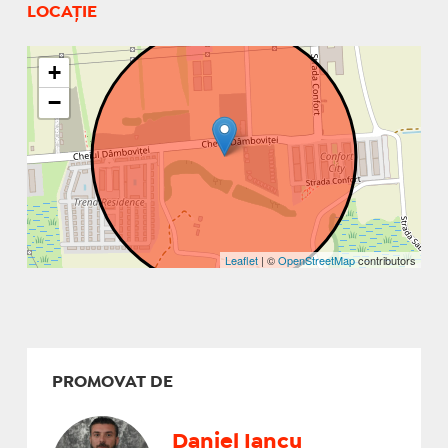
LOCAȚIE
+
−
Leaflet
| ©
OpenStreetMap
contributors
PROMOVAT DE
Daniel Iancu