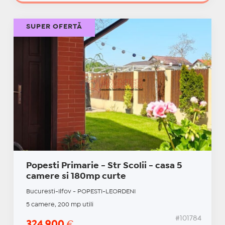
SUPER OFERTĂ
Popesti Primarie - Str Scolii - casa 5
camere si 180mp curte
Bucuresti-Ilfov - POPESTI-LEORDENI
5 camere, 200 mp utili
#101784
324.900
€