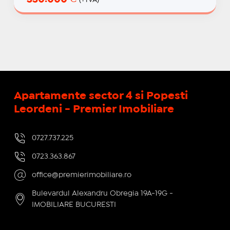
Apartamente sector 4 si Popesti
Leordeni - Premier Imobiliare
0727.737.225
0723.363.867
office@premierimobiliare.ro
Bulevardul Alexandru Obregia 19A-19G -
IMOBILIARE BUCURESTI