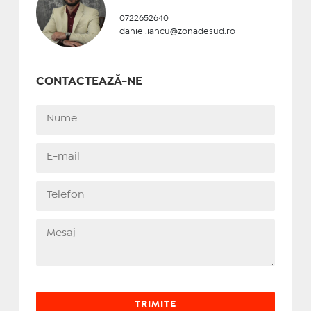
0722652640
daniel.iancu@zonadesud.ro
CONTACTEAZĂ-NE