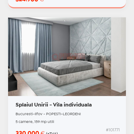
Splaiul Unirii - Vila individuala
Bucuresti-Ilfov - POPESTI-LEORDENI
5 camere, 159 mp utili
#101771
330.000
€
(+TVA)