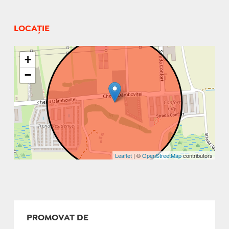
LOCAȚIE
+
−
Leaflet
| ©
OpenStreetMap
contributors
PROMOVAT DE