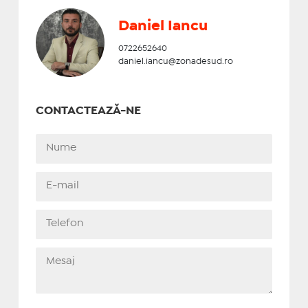
Daniel Iancu
0722652640
daniel.iancu@zonadesud.ro
CONTACTEAZĂ-NE