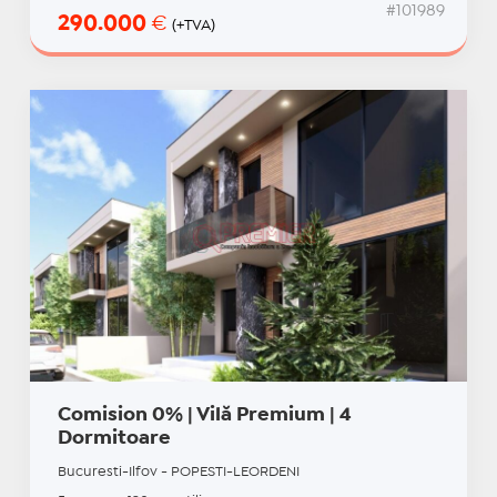
#101989
290.000
€
(+TVA)
Comision 0% | Vilă Premium | 4
Dormitoare
Bucuresti-Ilfov - POPESTI-LEORDENI