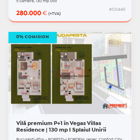
5 camere, 130 mp utili
#101449
280.000
€
(+TVA)
0% COMISION
Vilă premium P+1 în Vegas Villas
Residence | 130 mp I Splaiul Unirii
Bucuresti-Ilfov - POPESTI-LEORDENI, reper: Confort City