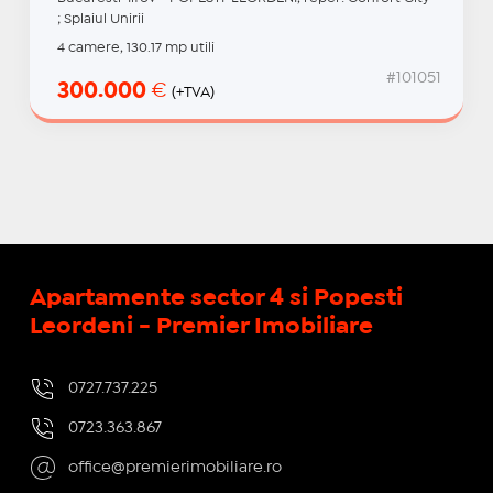
; Splaiul Unirii
4 camere, 130.17 mp utili
#101051
300.000
€
(+TVA)
Apartamente sector 4 si Popesti
Leordeni - Premier Imobiliare
0727.737.225
0723.363.867
office@premierimobiliare.ro