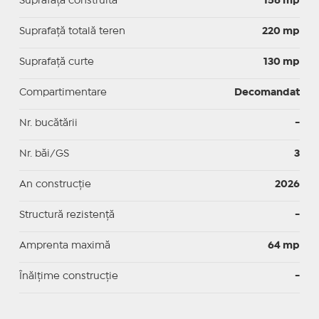
Suprafaţă construită
156 mp
Suprafață totală teren
220 mp
Suprafaţă curte
130 mp
Compartimentare
Decomandat
Nr. bucătării
-
Nr. băi/GS
3
An construcție
2026
Structură rezistență
-
Amprenta maximă
64 mp
Înălțime construcție
-