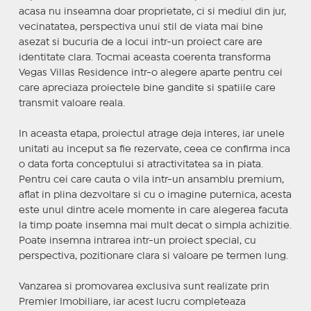
acasa nu inseamna doar proprietate, ci si mediul din jur,
vecinatatea, perspectiva unui stil de viata mai bine
asezat si bucuria de a locui intr-un proiect care are
identitate clara. Tocmai aceasta coerenta transforma
Vegas Villas Residence intr-o alegere aparte pentru cei
care apreciaza proiectele bine gandite si spatiile care
transmit valoare reala.
In aceasta etapa, proiectul atrage deja interes, iar unele
unitati au inceput sa fie rezervate, ceea ce confirma inca
o data forta conceptului si atractivitatea sa in piata.
Pentru cei care cauta o vila intr-un ansamblu premium,
aflat in plina dezvoltare si cu o imagine puternica, acesta
este unul dintre acele momente in care alegerea facuta
la timp poate insemna mai mult decat o simpla achizitie.
Poate insemna intrarea intr-un proiect special, cu
perspectiva, pozitionare clara si valoare pe termen lung.
Vanzarea si promovarea exclusiva sunt realizate prin
Premier Imobiliare, iar acest lucru completeaza