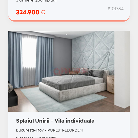
5 camere, 200 mp utili
#101784
324.900
€
Splaiul Unirii - Vila individuala
Bucuresti-Ilfov - POPESTI-LEORDENI