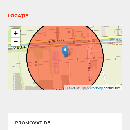
LOCAȚIE
+
−
Leaflet
| ©
OpenStreetMap
contributors
PROMOVAT DE