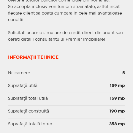
ofertele tuturor bancilor comerciale din Romania.
Se accepta inclusiv venituri din strainatate, astfel incat
fiecare client sa poata cumpara in cele mai avantajoase
conditii.
Solicitati acum o simulare de credit direct din anunt sau
cereti detalii consultantului Premier Imobiliare!
INFORMAȚII TEHNICE
Nr. camere
5
Suprafaţă utilă
159 mp
Suprafaţă total utilă
159 mp
Suprafaţă construită
190 mp
Suprafață totală teren
358 mp