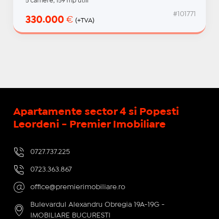
5 camere, 159 mp utili
#101771
330.000
€
(+TVA)
Apartamente sector 4 si Popesti
Leordeni - Premier Imobiliare
0727.737.225
0723.363.867
office@premierimobiliare.ro
Bulevardul Alexandru Obregia 19A-19G -
IMOBILIARE BUCURESTI