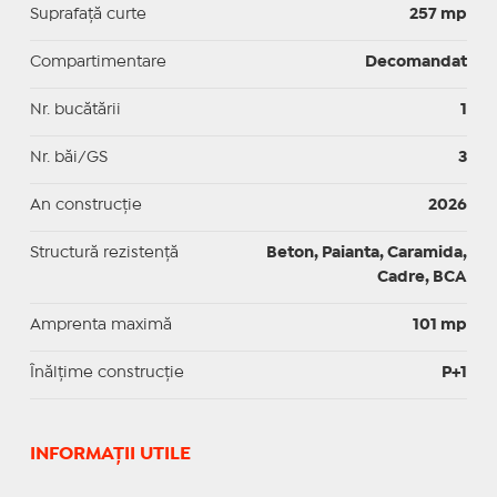
Suprafaţă curte
257 mp
Compartimentare
Decomandat
Nr. bucătării
1
Nr. băi/GS
3
An construcție
2026
Structură rezistență
Beton, Paianta, Caramida,
Cadre, BCA
Amprenta maximă
101 mp
Înălțime construcție
P+1
INFORMAŢII UTILE