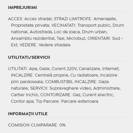
IMPREJURIMI
ACCES
: Acces stradal;
STRAZI LIMITROFE
: Amenajate,
Proprietate privata;
VECINATATI
: Transport public, Drum
national, Autostrada, Loc de joaca, Drum urban,
Ansamblu rezidential, Taxi, Microbuz;
ORIENTARI
: Sud -
Est;
VEDERE
: Vedere stradala
UTILITATI/SERVICII
UTILITATI
: Apa, Gaze, Curent 220V, Canalizare, Internet;
INCALZIRE
: Centrală proprie, Cu radiatoare, Incalzire
prin pardoseala;
COMBUSTIBIL INCALZIRE
: Gaze
naturale;
SERVICII
: Supraveghere video, Administrare,
Cartier Inchis;
CONTORIZARE
: Gaz, Curent electric,
Contor apa;
Tip Parcare
: Parcare exterioara
INFORMAŢII UTILE
COMISION CUMPARARE: 0%