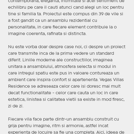
contemporana, eleganta, intimitate si acel sentiment de
echilibru pe care il cauti atunci cand alegi un loc pentru
tine si familia ta. Proiectul este compus din 39 de vile si
a fost gandit ca un ansamblu rezidential cu
personalitate, in care fiecare element contribuie la o
imagine coerenta, rafinata si distincta.
Nu este vorba doar despre case noi, ci despre un proiect
care transmite inca de la prima vedere un standard
diferit. Liniile moderne ale constructiilor, imaginea
unitara a ansamblului, atmosfera selecta si modul in
care intregul spatiu este pus in valoare contureaza un
ambient care inspira confort si apartenenta. Vegas Villas
Residence se adreseaza celor care isi doresc mai mult
decat functionalitate - celor care cauta un loc in care
estetica, linistea si calitatea vietii sa existe in mod firesc,
zi de zi.
Fiecare vila face parte dintr-un ansamblu construit cu
grija pentru imagine, ritm si armonie, astfel incat
experienta de locuire sa fie una completa. Aici, ideea de