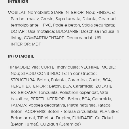
INTERIOR
MOBILAT
: Nemobilat;
STARE INTERIOR
: Nou;
FINISAJE
:
Parchet masiv, Gresie, Sapa turnata, Faianta, Geamuri
termoizolante - PVC, Podele beton, Sticla securizata;
DOTARI
: Usa metalica;
BUCATARIE
: Deschisa inclusa in
living;
COMPARTIMENTARE
: Decomandat;
USI
INTERIOR
: MDF
INFO IMOBIL
TIP IMOBIL
: Vila;
CURTE
: Individuala;
VECHIME IMOBIL
:
Nou;
STADIU CONSTRUCTIE
: In constructie;
STRUCTURA
: Beton, Paianta, Caramida, Cadre, BCA;
PERETI EXTERIORI
: Beton, BCA, Caramida;
IZOLATIE
EXTERIOARA
: Tencuiala, Polistiren expandat, Vata
bazaltica;
PERETI INTERIORI
: Beton, BCA, Caramida;
FATADA
: Vopsea decorativa, Piatra naturala, Fatada
Beton;
ACOPERIS
: Beton - terasa circulabila;
PLANSEE
:
Beton armat;
TIP VILA
: Duplex;
FUNDATIE
: Cu Ziduri
(Beton Turnat), Cu Ziduri (Caramida)