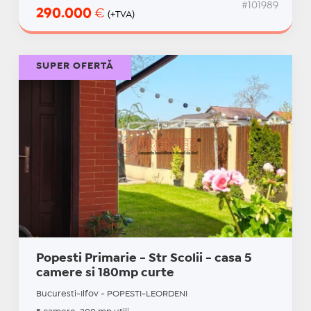
#101989
290.000
€
(+TVA)
SUPER OFERTĂ
Popesti Primarie - Str Scolii - casa 5
camere si 180mp curte
Bucuresti-Ilfov - POPESTI-LEORDENI