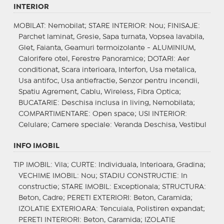
INTERIOR
MOBILAT
: Nemobilat;
STARE INTERIOR
: Nou;
FINISAJE
:
Parchet laminat, Gresie, Sapa turnata, Vopsea lavabila,
Glet, Faianta, Geamuri termoizolante - ALUMINIUM,
Calorifere otel, Ferestre Panoramice;
DOTARI
: Aer
conditionat, Scara interioara, Interfon, Usa metalica,
Usa antifoc, Usa antiefractie, Senzor pentru incendii,
Spatiu Agrement, Cablu, Wireless, Fibra Optica;
BUCATARIE
: Deschisa inclusa in living, Nemobilata;
COMPARTIMENTARE
: Open space;
USI INTERIOR
:
Celulare;
Camere speciale
: Veranda Deschisa, Vestibul
INFO IMOBIL
TIP IMOBIL
: Vila;
CURTE
: Individuala, Interioara, Gradina;
VECHIME IMOBIL
: Nou;
STADIU CONSTRUCTIE
: In
constructie;
STARE IMOBIL
: Exceptionala;
STRUCTURA
:
Beton, Cadre;
PERETI EXTERIORI
: Beton, Caramida;
IZOLATIE EXTERIOARA
: Tencuiala, Polistiren expandat;
PERETI INTERIORI
: Beton, Caramida;
IZOLATIE