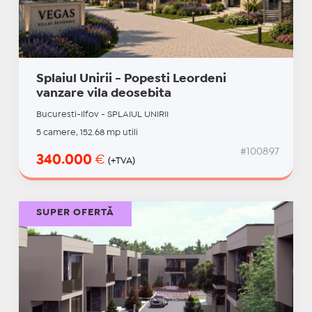
Splaiul Unirii - Popesti Leordeni
vanzare vila deosebita
Bucuresti-Ilfov - SPLAIUL UNIRII
5 camere, 152.68 mp utili
#100897
340.000
€
(+TVA)
SUPER OFERTĂ