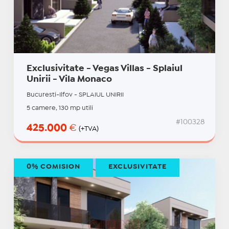
Exclusivitate - Vegas Villas - Splaiul
Unirii - Vila Monaco
Bucuresti-Ilfov - SPLAIUL UNIRII
5 camere, 130 mp utili
#100328
425.000
€
(+TVA)
0% COMISION
EXCLUSIVITATE