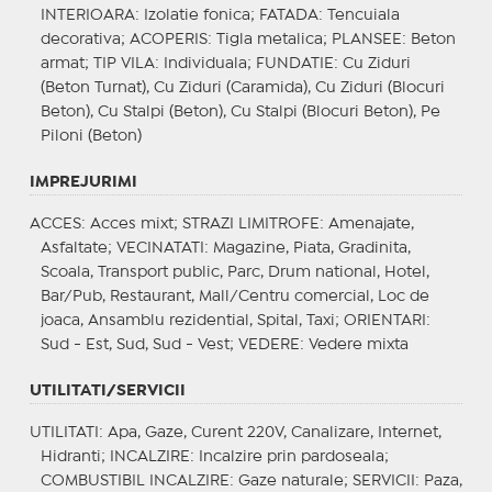
INTERIOARA
: Izolatie fonica;
FATADA
: Tencuiala
decorativa;
ACOPERIS
: Tigla metalica;
PLANSEE
: Beton
armat;
TIP VILA
: Individuala;
FUNDATIE
: Cu Ziduri
(Beton Turnat), Cu Ziduri (Caramida), Cu Ziduri (Blocuri
Beton), Cu Stalpi (Beton), Cu Stalpi (Blocuri Beton), Pe
Piloni (Beton)
IMPREJURIMI
ACCES
: Acces mixt;
STRAZI LIMITROFE
: Amenajate,
Asfaltate;
VECINATATI
: Magazine, Piata, Gradinita,
Scoala, Transport public, Parc, Drum national, Hotel,
Bar/Pub, Restaurant, Mall/Centru comercial, Loc de
joaca, Ansamblu rezidential, Spital, Taxi;
ORIENTARI
:
Sud - Est, Sud, Sud - Vest;
VEDERE
: Vedere mixta
UTILITATI/SERVICII
UTILITATI
: Apa, Gaze, Curent 220V, Canalizare, Internet,
Hidranti;
INCALZIRE
: Incalzire prin pardoseala;
COMBUSTIBIL INCALZIRE
: Gaze naturale;
SERVICII
: Paza,