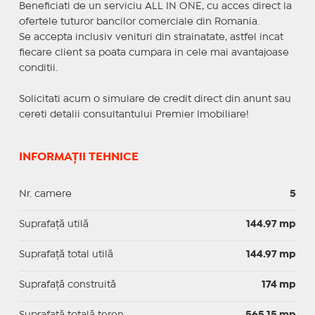
Beneficiati de un serviciu ALL IN ONE, cu acces direct la
ofertele tuturor bancilor comerciale din Romania.
Se accepta inclusiv venituri din strainatate, astfel incat
fiecare client sa poata cumpara in cele mai avantajoase
conditii.
Solicitati acum o simulare de credit direct din anunt sau
cereti detalii consultantului Premier Imobiliare!
INFORMAȚII TEHNICE
Nr. camere
5
Suprafaţă utilă
144.97 mp
Suprafaţă total utilă
144.97 mp
Suprafaţă construită
174 mp
Suprafață totală teren
565.15 mp