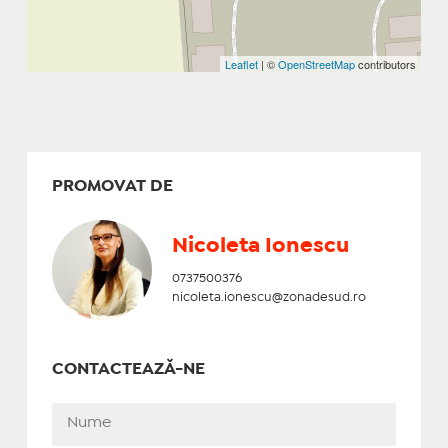
Leaflet
| ©
OpenStreetMap
contributors
PROMOVAT DE
Nicoleta Ionescu
0737500376
nicoleta.ionescu@zonadesud.ro
CONTACTEAZĂ-NE