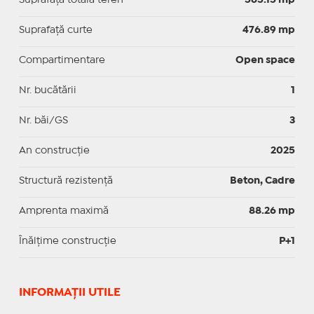
Suprafaţă curte
476.89 mp
Compartimentare
Open space
Nr. bucătării
1
Nr. băi/GS
3
An construcție
2025
Structură rezistență
Beton, Cadre
Amprenta maximă
88.26 mp
Înălțime construcție
P+1
INFORMAŢII UTILE