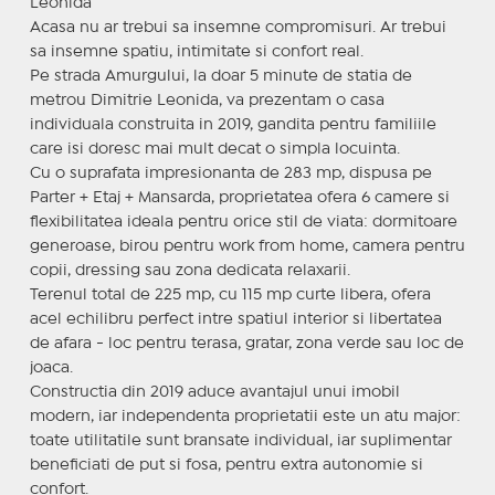
Leonida
Acasa nu ar trebui sa insemne compromisuri. Ar trebui
sa insemne spatiu, intimitate si confort real.
Pe strada Amurgului, la doar 5 minute de statia de
metrou Dimitrie Leonida, va prezentam o casa
individuala construita in 2019, gandita pentru familiile
care isi doresc mai mult decat o simpla locuinta.
Cu o suprafata impresionanta de 283 mp, dispusa pe
Parter + Etaj + Mansarda, proprietatea ofera 6 camere si
flexibilitatea ideala pentru orice stil de viata: dormitoare
generoase, birou pentru work from home, camera pentru
copii, dressing sau zona dedicata relaxarii.
Terenul total de 225 mp, cu 115 mp curte libera, ofera
acel echilibru perfect intre spatiul interior si libertatea
de afara - loc pentru terasa, gratar, zona verde sau loc de
joaca.
Constructia din 2019 aduce avantajul unui imobil
modern, iar independenta proprietatii este un atu major:
toate utilitatile sunt bransate individual, iar suplimentar
beneficiati de put si fosa, pentru extra autonomie si
confort.