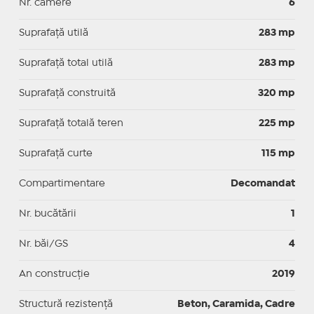
Nr. camere
6
Suprafaţă utilă
283 mp
Suprafaţă total utilă
283 mp
Suprafaţă construită
320 mp
Suprafață totală teren
225 mp
Suprafaţă curte
115 mp
Compartimentare
Decomandat
Nr. bucătării
1
Nr. băi/GS
4
An construcție
2019
Structură rezistență
Beton, Caramida, Cadre