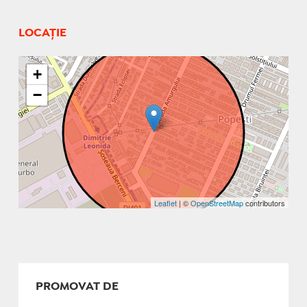
LOCAȚIE
+
−
Leaflet
| ©
OpenStreetMap
contributors
PROMOVAT DE