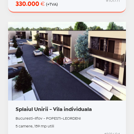
#101771
330.000
€
(+TVA)
Splaiul Unirii - Vila individuala
Bucuresti-Ilfov - POPESTI-LEORDENI
5 camere, 159 mp utili