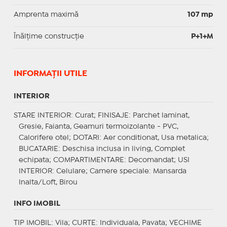
Amprenta maximă
107 mp
Înălțime construcție
P+1+M
INFORMAŢII UTILE
INTERIOR
STARE INTERIOR
: Curat;
FINISAJE
: Parchet laminat,
Gresie, Faianta, Geamuri termoizolante - PVC,
Calorifere otel;
DOTARI
: Aer conditionat, Usa metalica;
BUCATARIE
: Deschisa inclusa in living, Complet
echipata;
COMPARTIMENTARE
: Decomandat;
USI
INTERIOR
: Celulare;
Camere speciale
: Mansarda
Inalta/Loft, Birou
INFO IMOBIL
TIP IMOBIL
: Vila;
CURTE
: Individuala, Pavata;
VECHIME