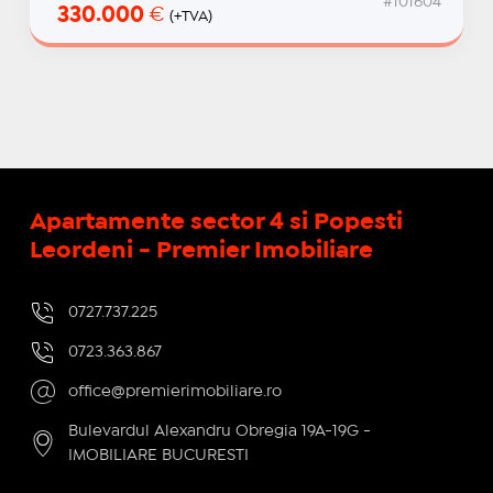
#101604
330.000
€
(+TVA)
Apartamente sector 4 si Popesti
Leordeni - Premier Imobiliare
0727.737.225
0723.363.867
office@premierimobiliare.ro
Bulevardul Alexandru Obregia 19A-19G -
IMOBILIARE BUCURESTI