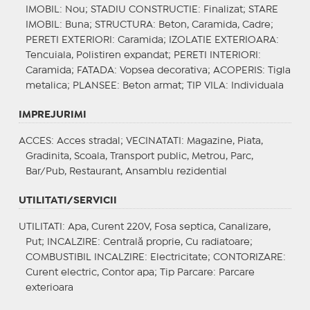
IMOBIL
: Nou;
STADIU CONSTRUCTIE
: Finalizat;
STARE
IMOBIL
: Buna;
STRUCTURA
: Beton, Caramida, Cadre;
PERETI EXTERIORI
: Caramida;
IZOLATIE EXTERIOARA
:
Tencuiala, Polistiren expandat;
PERETI INTERIORI
:
Caramida;
FATADA
: Vopsea decorativa;
ACOPERIS
: Tigla
metalica;
PLANSEE
: Beton armat;
TIP VILA
: Individuala
IMPREJURIMI
ACCES
: Acces stradal;
VECINATATI
: Magazine, Piata,
Gradinita, Scoala, Transport public, Metrou, Parc,
Bar/Pub, Restaurant, Ansamblu rezidential
UTILITATI/SERVICII
UTILITATI
: Apa, Curent 220V, Fosa septica, Canalizare,
Put;
INCALZIRE
: Centrală proprie, Cu radiatoare;
COMBUSTIBIL INCALZIRE
: Electricitate;
CONTORIZARE
:
Curent electric, Contor apa;
Tip Parcare
: Parcare
exterioara