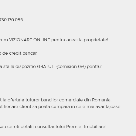
730.170.085
a acum VIZIONARE ONLINE pentru aceasta proprietate!
p de credit bancar.
 sta la dispozitie GRATUIT (comision 0%) pentru:
t la ofertele tuturor bancilor comerciale din Romania.
ncat fiecare client sa poata cumpara in cele mai avantajoase
sau cereti detalii consultantului Premier Imobiliare!