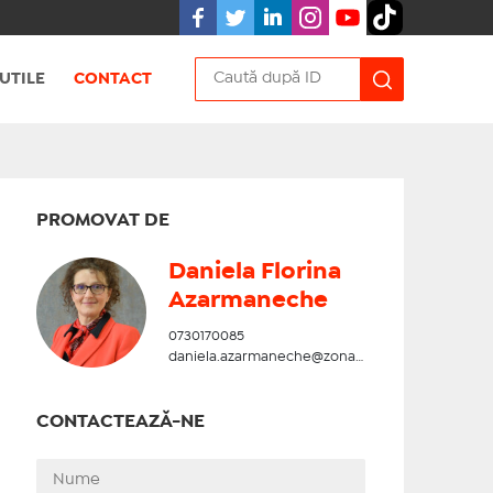
UTILE
CONTACT
PROMOVAT DE
Daniela Florina
Azarmaneche
0730170085
daniela.azarmaneche@zonadesud.ro
CONTACTEAZĂ-NE