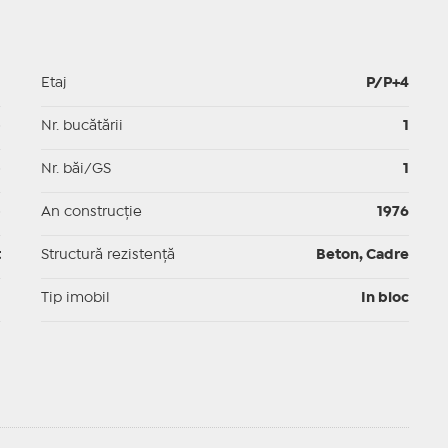
1
Etaj
P/P+4
p
Nr. bucătării
1
p
Nr. băi/GS
1
p
An construcție
1976
t
Structură rezistență
Beton, Cadre
I
Tip imobil
In bloc