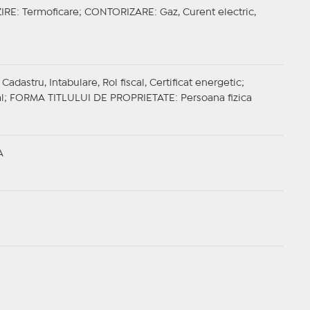
IRE
: Termoficare;
CONTORIZARE
: Gaz, Curent electric,
adastru, Intabulare, Rol fiscal, Certificat energetic;
al;
FORMA TITLULUI DE PROPRIETATE
: Persoana fizica
A