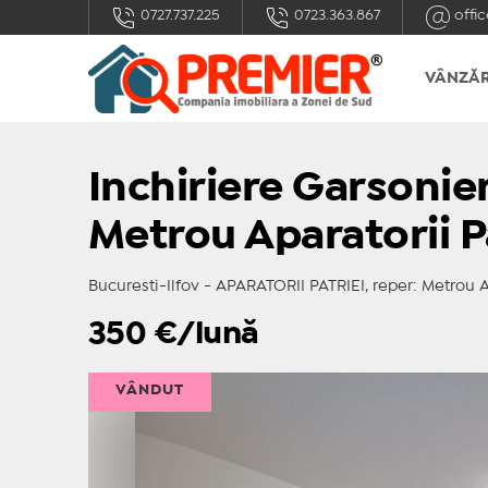
0727.737.225
0723.363.867
offic
VÂNZĂR
Inchiriere Garsonie
Metrou Aparatorii P
Bucuresti-Ilfov - APARATORII PATRIEI, reper: Metrou Ap
350
€/lună
VÂNDUT