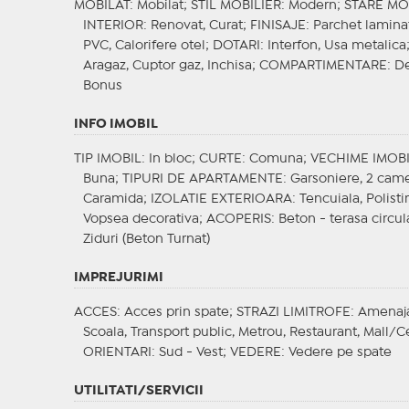
MOBILAT
: Mobilat;
STIL MOBILIER
: Modern;
STARE MO
INTERIOR
: Renovat, Curat;
FINISAJE
: Parchet lamina
PVC, Calorifere otel;
DOTARI
: Interfon, Usa metalica
Aragaz, Cuptor gaz, Inchisa;
COMPARTIMENTARE
: 
Bonus
INFO IMOBIL
TIP IMOBIL
: In bloc;
CURTE
: Comuna;
VECHIME IMOB
Buna;
TIPURI DE APARTAMENTE
: Garsoniere, 2 cam
Caramida;
IZOLATIE EXTERIOARA
: Tencuiala, Polist
Vopsea decorativa;
ACOPERIS
: Beton - terasa circul
Ziduri (Beton Turnat)
IMPREJURIMI
ACCES
: Acces prin spate;
STRAZI LIMITROFE
: Amenaja
Scoala, Transport public, Metrou, Restaurant, Mall/C
ORIENTARI
: Sud - Vest;
VEDERE
: Vedere pe spate
UTILITATI/SERVICII