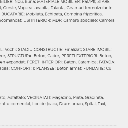
BILIER
: Nou, Buna;
MATERIALE MOBILIER
: Pal/Pfl;
STARE
t, Gresie, Vopsea lavabila, Faianta, Geamuri termoizolante -
;
BUCATARIE
: Mobilata, Echipata, Combina frigorifica,
Decomandat;
USI INTERIOR
: MDF;
Camere speciale
: Camera
IL
: Vechi;
STADIU CONSTRUCTIE
: Finalizat;
STARE IMOBIL
:
ere;
STRUCTURA
: Beton, Cadre;
PERETI EXTERIORI
: Beton,
iren expandat;
PERETI INTERIORI
: Beton, Caramida;
FATADA
:
abila;
CONFORT
: I;
PLANSEE
: Beton armat;
FUNDATIE
: Cu
te, Asfaltate;
VECINATATI
: Magazine, Piata, Gradinita,
entru comercial, Loc de joaca, Drum urban, Spital, Taxi;