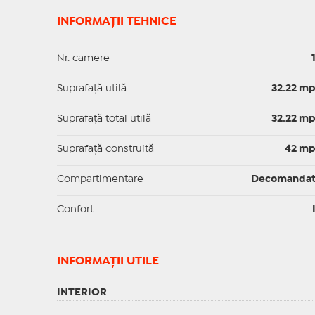
INFORMAȚII TEHNICE
Nr. camere
Suprafaţă utilă
32.22 m
Suprafaţă total utilă
32.22 m
Suprafaţă construită
42 m
Compartimentare
Decomanda
Confort
INFORMAŢII UTILE
INTERIOR