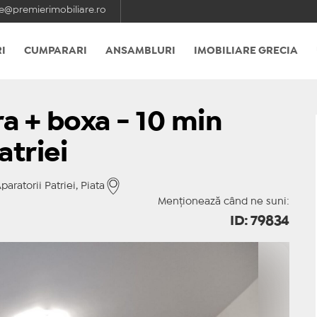
e@premierimobiliare.ro
I
CUMPARARI
ANSAMBLURI
IMOBILIARE GRECIA
ra + boxa - 10 min
atriei
aratorii Patriei, Piata
Menționează când ne suni:
ID: 79834