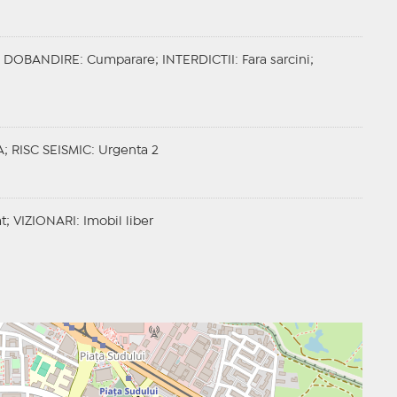
;
DOBANDIRE
: Cumparare;
INTERDICTII
: Fara sarcini;
A;
RISC SEISMIC
: Urgenta 2
at;
VIZIONARI
: Imobil liber