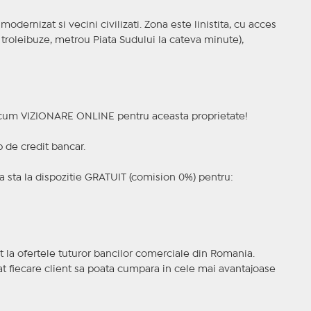
 modernizat si vecini civilizati. Zona este linistita, cu acces
 troleibuze, metrou Piata Sudului la cateva minute),
a acum VIZIONARE ONLINE pentru aceasta proprietate!
p de credit bancar.
 sta la dispozitie GRATUIT (comision 0%) pentru:
t la ofertele tuturor bancilor comerciale din Romania.
ncat fiecare client sa poata cumpara in cele mai avantajoase