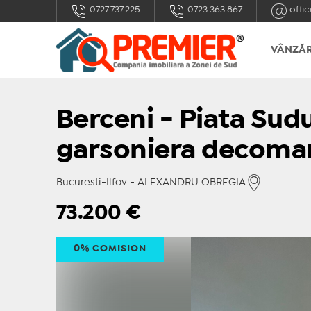
0727.737.225
0723.363.867
offic
VÂNZĂR
Berceni - Piata Sud
garsoniera decoma
Bucuresti-Ilfov - ALEXANDRU OBREGIA
73.200
€
0% COMISION