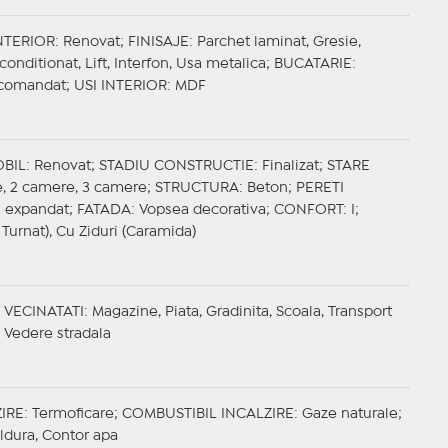
NTERIOR
: Renovat;
FINISAJE
: Parchet laminat, Gresie,
 conditionat, Lift, Interfon, Usa metalica;
BUCATARIE
:
ecomandat;
USI INTERIOR
: MDF
OBIL
: Renovat;
STADIU CONSTRUCTIE
: Finalizat;
STARE
e, 2 camere, 3 camere;
STRUCTURA
: Beton;
PERETI
en expandat;
FATADA
: Vopsea decorativa;
CONFORT
: I;
 Turnat), Cu Ziduri (Caramida)
;
VECINATATI
: Magazine, Piata, Gradinita, Scoala, Transport
: Vedere stradala
IRE
: Termoficare;
COMBUSTIBIL INCALZIRE
: Gaze naturale;
aldura, Contor apa