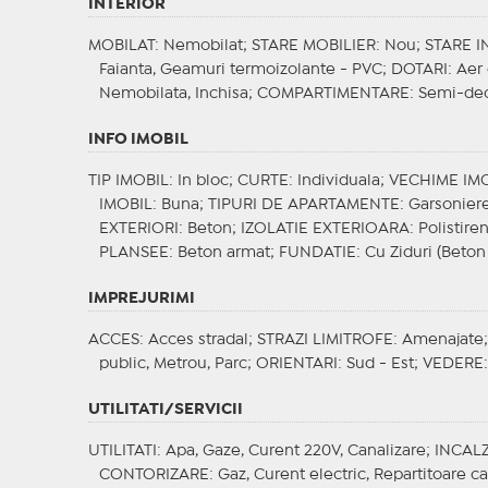
INTERIOR
MOBILAT
: Nemobilat;
STARE MOBILIER
: Nou;
STARE I
Faianta, Geamuri termoizolante - PVC;
DOTARI
: Aer
Nemobilata, Inchisa;
COMPARTIMENTARE
: Semi-d
INFO IMOBIL
TIP IMOBIL
: In bloc;
CURTE
: Individuala;
VECHIME IM
IMOBIL
: Buna;
TIPURI DE APARTAMENTE
: Garsonier
EXTERIORI
: Beton;
IZOLATIE EXTERIOARA
: Polistir
PLANSEE
: Beton armat;
FUNDATIE
: Cu Ziduri (Beton
IMPREJURIMI
ACCES
: Acces stradal;
STRAZI LIMITROFE
: Amenajate
public, Metrou, Parc;
ORIENTARI
: Sud - Est;
VEDERE
UTILITATI/SERVICII
UTILITATI
: Apa, Gaze, Curent 220V, Canalizare;
INCALZ
CONTORIZARE
: Gaz, Curent electric, Repartitoare c