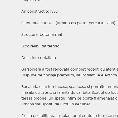
Etaj: 10 / 10
An constructie: 1993
Orientare: sud-est (luminoasa pe tot parcursul zilei)
Structura: beton armat
Bloc reabilitat termic
Descriere detaliata:
Garsoniera a fost renovata complet recent, cu atentie 
Dispune de finisaje premium, iar instalatiile electric
Bucataria este luminoasa, spatioasa si permite amena
finisata cu gresie si faianta de calitate. Spatiul de lo
terasa proprie, un spatiu intim ce poate fi amenajat 
urbana sau spatiu de lucru in aer liber.
Exista posibilitatea instalarii unei centrale termice pr