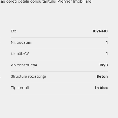
sau cereti detalii consultantului Premier Imobiliare!
1
Etaj
10/P+10
p
Nr. bucătării
1
p
Nr. băi/GS
1
p
An construcție
1993
t
Structură rezistență
Beton
I
Tip imobil
In bloc