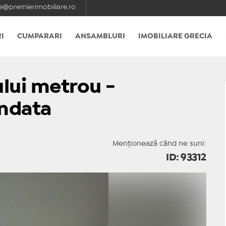
e@premierimobiliare.ro
I
CUMPARARI
ANSAMBLURI
IMOBILIARE GRECIA
ului metrou -
ndata
Menționează când ne suni:
ID: 93312