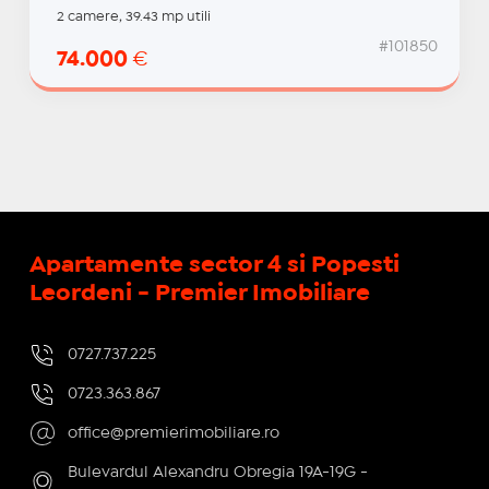
2 camere, 39.43 mp utili
#101850
74.000
€
Apartamente sector 4 si Popesti
Leordeni - Premier Imobiliare
0727.737.225
0723.363.867
office@premierimobiliare.ro
Bulevardul Alexandru Obregia 19A-19G -