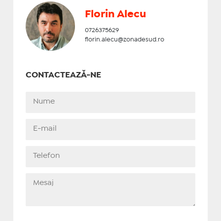
Florin Alecu
0726375629
florin.alecu@zonadesud.ro
CONTACTEAZĂ-NE