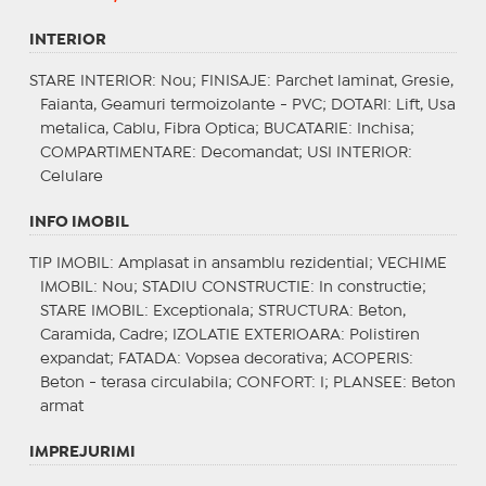
INTERIOR
STARE INTERIOR
: Nou;
FINISAJE
: Parchet laminat, Gresie,
Faianta, Geamuri termoizolante - PVC;
DOTARI
: Lift, Usa
metalica, Cablu, Fibra Optica;
BUCATARIE
: Inchisa;
COMPARTIMENTARE
: Decomandat;
USI INTERIOR
:
Celulare
INFO IMOBIL
TIP IMOBIL
: Amplasat in ansamblu rezidential;
VECHIME
IMOBIL
: Nou;
STADIU CONSTRUCTIE
: In constructie;
STARE IMOBIL
: Exceptionala;
STRUCTURA
: Beton,
Caramida, Cadre;
IZOLATIE EXTERIOARA
: Polistiren
expandat;
FATADA
: Vopsea decorativa;
ACOPERIS
:
Beton - terasa circulabila;
CONFORT
: I;
PLANSEE
: Beton
armat
IMPREJURIMI