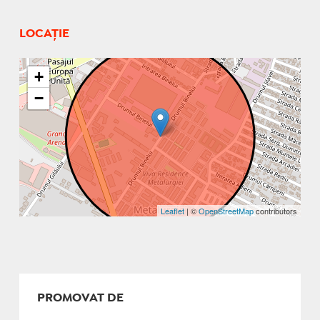
LOCAȚIE
+
−
Leaflet
| ©
OpenStreetMap
contributors
PROMOVAT DE