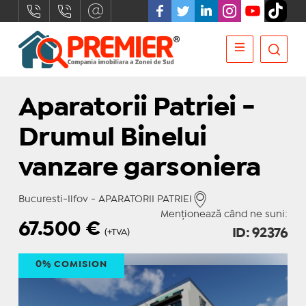
Aparatorii Patriei -
Drumul Binelui
vanzare garsoniera
Bucuresti-Ilfov - APARATORII PATRIEI
Menționează când ne suni:
67.500
€
ID: 92376
(+TVA)
0% COMISION