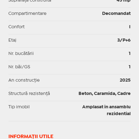
Suprafaţă construită
45 mp
Compartimentare
Decomandat
Confort
I
Etaj
3/P+6
Nr. bucătării
1
Nr. băi/GS
1
An construcție
2025
Structură rezistență
Beton, Caramida, Cadre
Tip imobil
Amplasat in ansamblu
rezidential
INFORMAŢII UTILE