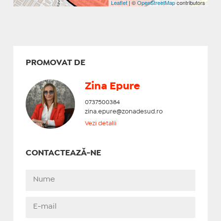
Leaflet
| ©
OpenStreetMap
contributors
PROMOVAT DE
Zina Epure
0737500384
zina.epure@zonadesud.ro
Vezi detalii
CONTACTEAZĂ-NE