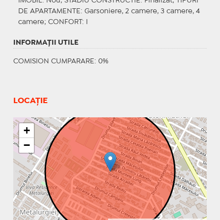
IMOBIL
: Nou;
STADIU CONSTRUCTIE
: Finalizat;
TIPURI
DE APARTAMENTE
: Garsoniere, 2 camere, 3 camere, 4
camere;
CONFORT
: I
INFORMAŢII UTILE
COMISION CUMPARARE: 0%
LOCAȚIE
+
−