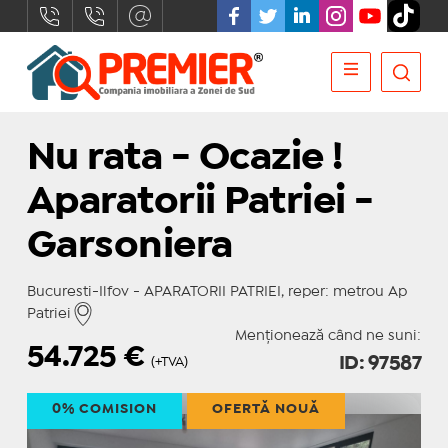
Nu rata - Ocazie !
Aparatorii Patriei -
Garsoniera
Bucuresti-Ilfov - APARATORII PATRIEI, reper: metrou Ap
Patriei
Menționează când ne suni:
54.725
€
ID: 97587
(+TVA)
0% COMISION
OFERTĂ NOUĂ