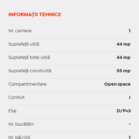
INFORMAȚII TEHNICE
Nr. camere
1
Suprafaţă utilă
44 mp
Suprafaţă total utilă
44 mp
Suprafaţă construită
55 mp
Compartimentare
Open space
Confort
I
Etaj
D/P+3
Nr. bucătării
-
Nr. băi/GS
1