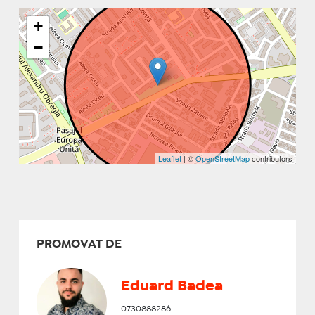
+
−
Leaflet
| ©
OpenStreetMap
contributors
PROMOVAT DE
Eduard Badea
0730888286