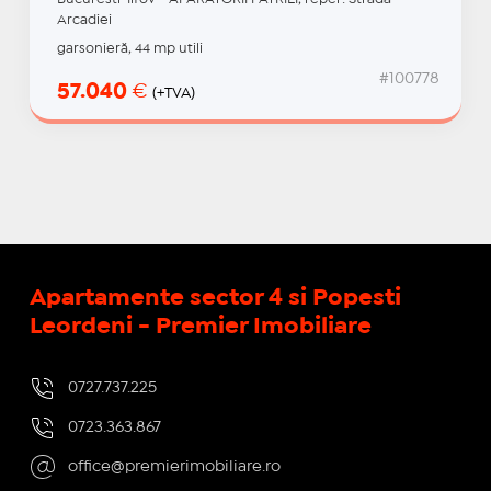
Arcadiei
garsonieră, 44 mp utili
#100778
57.040
€
(+TVA)
Apartamente sector 4 si Popesti
Leordeni - Premier Imobiliare
0727.737.225
0723.363.867
office@premierimobiliare.ro