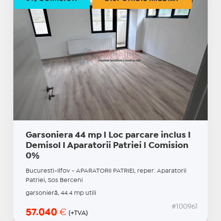
Garsoniera 44 mp I Loc parcare inclus I
Demisol I Aparatorii Patriei I Comision
0%
Bucuresti-Ilfov - APARATORII PATRIEI, reper: Aparatorii
Patriei, Sos Berceni
garsonieră, 44.4 mp utili
#100961
57.040
€
(+TVA)