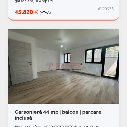
garsonieră, 31.4 mp utili
#100935
45.820
€
(+TVA)
Garsonieră 44 mp | balcon | parcare
inclusă
Bucuresti-Ilfov - APARATORII PATRIEI, reper: Strada