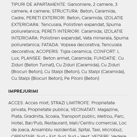
TIPURI DE APARTAMENTE
: Garsoniere, 2 camere, 3
camere, 4 camere;
STRUCTURA
: Beton, Caramida,
Cadre;
PERETI EXTERIORI
: Beton, Caramida;
IZOLATIE
EXTERIOARA
: Tencuiala, Polistiren expandat, Spuma
poliuretanica;
PERETI INTERIORI
: Caramida;
IZOLATIE
INTERIOARA
: Polistiren expandat, Vata minerala, Spuma
poliuretanica;
FATADA
: Vopsea decorativa, Tencuiala
decorativa;
ACOPERIS
: Tigla ceramica;
CONFORT
: I,
Lux;
PLANSEE
: Beton armat, Caramida;
FUNDATIE
: Cu
Ziduri (Beton Turnat), Cu Ziduri (Caramida), Cu Ziduri
(Blocuri Beton), Cu Stalpi (Beton), Cu Stalpi (Caramida),
Cu Stalpi (Blocuri Beton), Pe Piloni (Beton)
IMPREJURIMI
ACCES
: Acces mixt;
STRAZI LIMITROFE
: Proprietate
privata, Proprietate publica;
VECINATATI
: Magazine,
Piata, Gradinita, Scoala, Transport public, Metrou, Parc,
Hotel, Bar/Pub, Restaurant, Mall/Centru comercial, Loc
de joaca, Ansamblu rezidential, Spital, Taxi, Microbuz;
ORIENTARI
: Sud - Est, Sud, Sud - Vest;
VEDERE
: Vedere