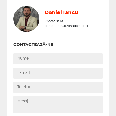
Daniel Iancu
0722652640
daniel.iancu@zonadesud.ro
CONTACTEAZĂ-NE