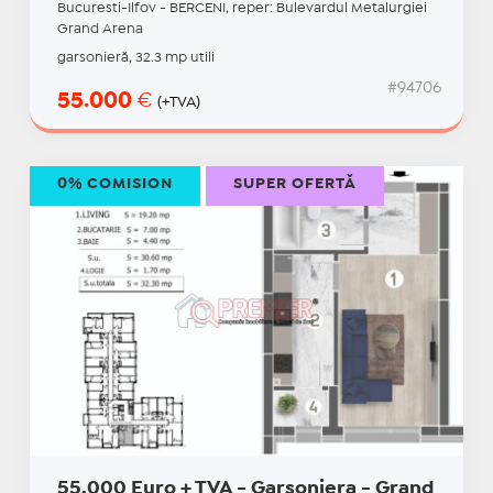
Bucuresti-Ilfov - BERCENI, reper: Bulevardul Metalurgiei
Grand Arena
garsonieră, 32.3 mp utili
#94706
55.000
€
(+TVA)
0% COMISION
SUPER OFERTĂ
55.000 Euro + TVA - Garsoniera - Grand