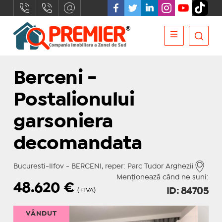
Berceni -
Postalionului
garsoniera
decomandata
Bucuresti-Ilfov - BERCENI, reper: Parc Tudor Arghezii
Menționează când ne suni:
48.620
€
ID: 84705
(+TVA)
VÂNDUT