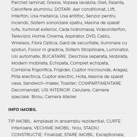
Parchet laminat, Gresie, Vopsea lavabila, Glet, Faianta,
Calorifere aluminiu;
DOTARI
: Aer conditionat, Lift,
Interfon, Usa metalica, Usa antifoc, Senzor pentru
incendii, Sistem sonorizare spatiu, Masina de spalat
rufe, Iluminat exterior, Cada hidromasaj, Videointerfon,
Televizor, Home Cinema, Aspirator, DVD, Cablu,
Wireless, Fibra Optica, Gard de securitate, Iluminare cu
spoturi, Foisor in gradina, Sistem Stropitoare, Luminator,
Usi automate;
BUCATARIE
: Deschisa separata, Mobilata,
Modern mobilata, Echipata, Complet echipata,
Combina frigorifica, Frigider, Cuptor microunde, Aragaz,
Plita electrica, Cuptor electric, Hota, Masina de spalat
vase, Sandwich-maker, Toaster;
COMPARTIMENTARE
:
Decomandat;
USI INTERIOR
: Celulare;
Camere
speciale
: Birou, Camera Atelier
INFO IMOBIL
TIP IMOBIL
: Amplasat in ansamblu rezidential;
CURTE
:
Interioara;
VECHIME IMOBIL
: Nou;
STADIU
CONSTRUCTIE
: Finalizat;
STARE IMOBIL
: Exceptionala;