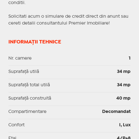
conditii.
Solicitati acum o simulare de credit direct din anunt sau
cereti detalii consultantului Premier Imobiliare!
INFORMAȚII TEHNICE
Nr. camere
1
Suprafaţă utilă
34 mp
Suprafaţă total utilă
34 mp
Suprafaţă construită
40 mp
Compartimentare
Decomandat
Confort
I, Lux
Etaj
4/P+8