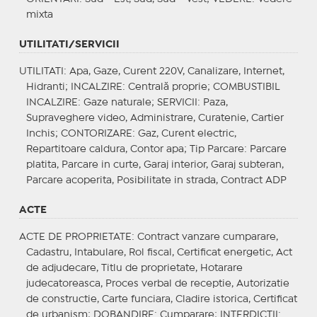
mixta
UTILITATI/SERVICII
UTILITATI
: Apa, Gaze, Curent 220V, Canalizare, Internet,
Hidranti;
INCALZIRE
: Centrală proprie;
COMBUSTIBIL
INCALZIRE
: Gaze naturale;
SERVICII
: Paza,
Supraveghere video, Administrare, Curatenie, Cartier
Inchis;
CONTORIZARE
: Gaz, Curent electric,
Repartitoare caldura, Contor apa;
Tip Parcare
: Parcare
platita, Parcare in curte, Garaj interior, Garaj subteran,
Parcare acoperita, Posibilitate in strada, Contract ADP
ACTE
ACTE DE PROPRIETATE
: Contract vanzare cumparare,
Cadastru, Intabulare, Rol fiscal, Certificat energetic, Act
de adjudecare, Titlu de proprietate, Hotarare
judecatoreasca, Proces verbal de receptie, Autorizatie
de constructie, Carte funciara, Cladire istorica, Certificat
de urbanism;
DOBANDIRE
: Cumparare;
INTERDICTII
: