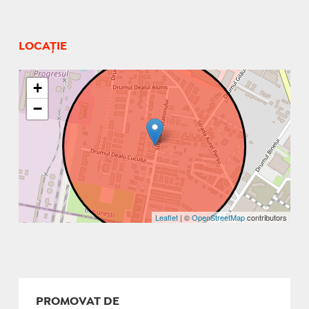
LOCAȚIE
+
−
Leaflet
| ©
OpenStreetMap
contributors
PROMOVAT DE