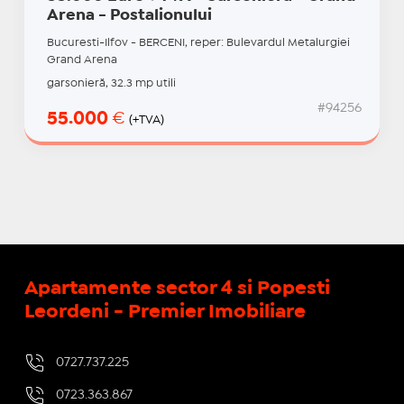
Arena - Postalionului
Bucuresti-Ilfov - BERCENI, reper: Bulevardul Metalurgiei
Grand Arena
garsonieră, 32.3 mp utili
#94256
55.000
€
(+TVA)
Apartamente sector 4 si Popesti
Leordeni - Premier Imobiliare
0727.737.225
0723.363.867