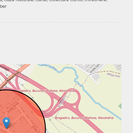
a, Gaze Naturale, Canal, Colectare Gunoi, Intretinere;
iber