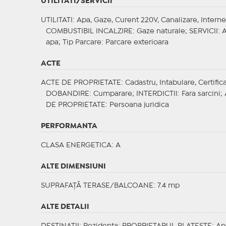
UTILITATI/SERVICII
UTILITATI
: Apa, Gaze, Curent 220V, Canalizare, Interne
COMBUSTIBIL INCALZIRE
: Gaze naturale;
SERVICII
: 
apa;
Tip Parcare
: Parcare exterioara
ACTE
ACTE DE PROPRIETATE
: Cadastru, Intabulare, Certifi
DOBANDIRE
: Cumparare;
INTERDICTII
: Fara sarcini;
DE PROPRIETATE
: Persoana juridica
PERFORMANTA
CLASA ENERGETICA
: A
ALTE DIMENSIUNI
SUPRAFAȚĂ TERASE/BALCOANE: 7.4 mp
ALTE DETALII