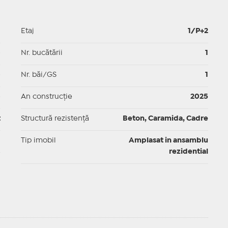
1
Etaj
1/P+2
p
Nr. bucătării
1
p
Nr. băi/GS
1
p
An construcție
2025
t
Structură rezistență
Beton, Caramida, Cadre
I
Tip imobil
Amplasat in ansamblu
rezidential