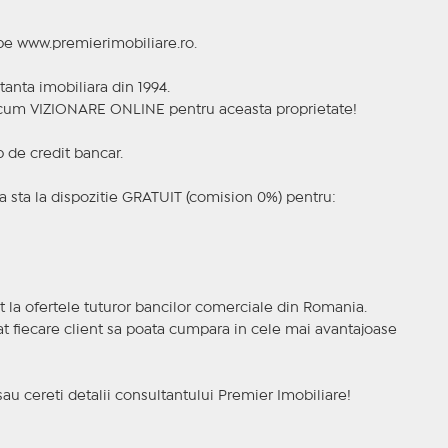
 pe www.premierimobiliare.ro.
tanta imobiliara din 1994.
a acum VIZIONARE ONLINE pentru aceasta proprietate!
p de credit bancar.
 sta la dispozitie GRATUIT (comision 0%) pentru:
t la ofertele tuturor bancilor comerciale din Romania.
ncat fiecare client sa poata cumpara in cele mai avantajoase
sau cereti detalii consultantului Premier Imobiliare!