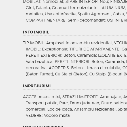
MOBILAT
: Nemobilat;
STARE INTERIOR
: Nou;
FINISAJ
Glet, Faianta, Geamuri termoizolante - ALUMINIUM, 
metalica, Usa antiefractie, Spatiu Agrement, Cablu, 
COMPARTIMENTARE
: Semi-decomandat;
USI INTER
INFO IMOBIL
TIP IMOBIL
: Amplasat in ansamblu rezidential;
VECHI
IMOBIL
: Exceptionala;
TIPURI DE APARTAMENTE
: G
PERETI EXTERIORI
: Beton, Caramida;
IZOLATIE EXT
Vata bazaltica;
PERETI INTERIORI
: Beton, Caramida;
decorativa;
ACOPERIS
: Beton - terasa circulabila;
C
(Beton Turnat), Cu Stalpi (Beton), Cu Stalpi (Blocuri B
IMPREJURIMI
ACCES
: Acces mixt;
STRAZI LIMITROFE
: Amenajate, A
Transport public, Parc, Drum judetean, Drum nationa
comercial, Loc de joaca, Ansamblu rezidential, Spita
VEDERE
: Vedere mixta