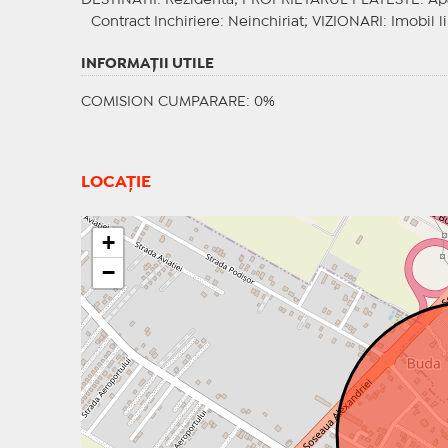
DESTINATII
: Rezidenta;
PROPRIETARUL PLATESTE
: Ap
Contract Inchiriere
: Neinchiriat;
VIZIONARI
: Imobil l
INFORMAŢII UTILE
COMISION CUMPARARE: 0%
LOCAȚIE
+
−