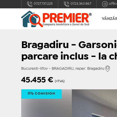
0727.737.225
0723.363.867
offic
VÂNZĂR
Bragadiru - Garsoni
parcare inclus - la 
Bucuresti-Ilfov - BRAGADIRU, reper: Bragadiru
45.455
€
(+TVA)
0% COMISION