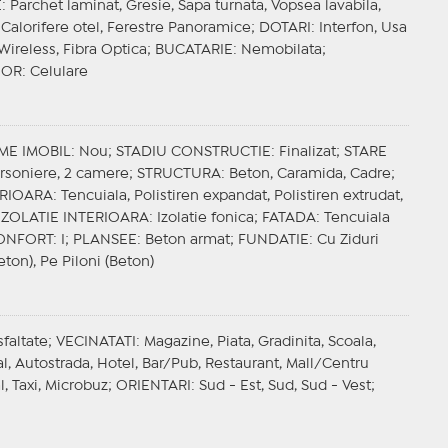
E
: Parchet laminat, Gresie, Sapa turnata, Vopsea lavabila,
Calorifere otel, Ferestre Panoramice;
DOTARI
: Interfon, Usa
Wireless, Fibra Optica;
BUCATARIE
: Nemobilata;
IOR
: Celulare
ME IMOBIL
: Nou;
STADIU CONSTRUCTIE
: Finalizat;
STARE
arsoniere, 2 camere;
STRUCTURA
: Beton, Caramida, Cadre;
ERIOARA
: Tencuiala, Polistiren expandat, Polistiren extrudat,
IZOLATIE INTERIOARA
: Izolatie fonica;
FATADA
: Tencuiala
ONFORT
: I;
PLANSEE
: Beton armat;
FUNDATIE
: Cu Ziduri
eton), Pe Piloni (Beton)
sfaltate;
VECINATATI
: Magazine, Piata, Gradinita, Scoala,
l, Autostrada, Hotel, Bar/Pub, Restaurant, Mall/Centru
l, Taxi, Microbuz;
ORIENTARI
: Sud - Est, Sud, Sud - Vest;