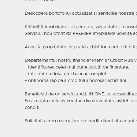
online si offline.
Descopera portofoliul actualizat si serviciile noastre
PREMIER Imobiliare - experienta, vizibilitate si consul
Serviciul nou oferit de PREMIER Imobiliare! Solicit
Aceasta proprietate se poate achizitiona prin orice ti
Departamentul nostru financiar Premier Credit Hub va
- identificarea celei mai bune solutii de finantare;
- intocmirea dosarului bancar complet;
- obtinerea rapida a creditului necesar achizitiei.
Beneficiati de un serviciu ALL IN ONE, cu acces direc
Se accepta inclusiv venituri din strainatate, astfel i
conditii.
Solicitati acum o simulare de credit direct din anunt 