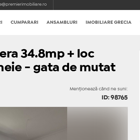
e@premierimobiliare.ro
I
CUMPARARI
ANSAMBLURI
IMOBILIARE GRECIA
era 34.8mp + loc
cheie - gata de mutat
Menționează când ne suni:
ID: 98765