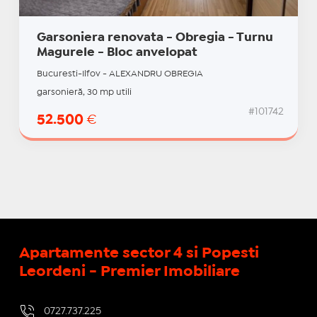
Garsoniera renovata - Obregia - Turnu
Magurele - Bloc anvelopat
Bucuresti-Ilfov - ALEXANDRU OBREGIA
garsonieră, 30 mp utili
#101742
52.500
€
Apartamente sector 4 si Popesti
Leordeni - Premier Imobiliare
0727.737.225