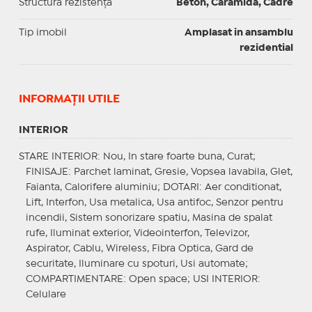
Structură rezistență
Beton, Caramida, Cadre
Tip imobil
Amplasat in ansamblu
rezidential
INFORMAŢII UTILE
INTERIOR
STARE INTERIOR
: Nou, In stare foarte buna, Curat;
FINISAJE
: Parchet laminat, Gresie, Vopsea lavabila, Glet,
Faianta, Calorifere aluminiu;
DOTARI
: Aer conditionat,
Lift, Interfon, Usa metalica, Usa antifoc, Senzor pentru
incendii, Sistem sonorizare spatiu, Masina de spalat
rufe, Iluminat exterior, Videointerfon, Televizor,
Aspirator, Cablu, Wireless, Fibra Optica, Gard de
securitate, Iluminare cu spoturi, Usi automate;
COMPARTIMENTARE
: Open space;
USI INTERIOR
:
Celulare