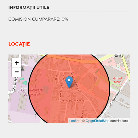
INFORMAŢII UTILE
COMISION CUMPARARE: 0%
LOCAȚIE
+
−
Leaflet
| ©
OpenStreetMap
contributors