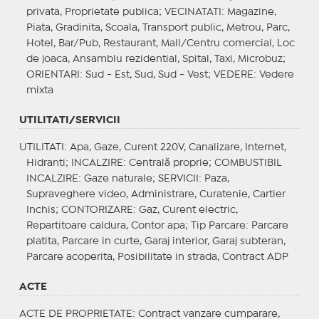
privata, Proprietate publica;
VECINATATI
: Magazine,
Piata, Gradinita, Scoala, Transport public, Metrou, Parc,
Hotel, Bar/Pub, Restaurant, Mall/Centru comercial, Loc
de joaca, Ansamblu rezidential, Spital, Taxi, Microbuz;
ORIENTARI
: Sud - Est, Sud, Sud - Vest;
VEDERE
: Vedere
mixta
UTILITATI/SERVICII
UTILITATI
: Apa, Gaze, Curent 220V, Canalizare, Internet,
Hidranti;
INCALZIRE
: Centrală proprie;
COMBUSTIBIL
INCALZIRE
: Gaze naturale;
SERVICII
: Paza,
Supraveghere video, Administrare, Curatenie, Cartier
Inchis;
CONTORIZARE
: Gaz, Curent electric,
Repartitoare caldura, Contor apa;
Tip Parcare
: Parcare
platita, Parcare in curte, Garaj interior, Garaj subteran,
Parcare acoperita, Posibilitate in strada, Contract ADP
ACTE
ACTE DE PROPRIETATE
: Contract vanzare cumparare,