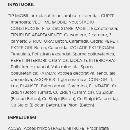
INFO IMOBIL
TIP IMOBIL
: Amplasat in ansamblu rezidential;
CURTE
:
Interioara;
VECHIME IMOBIL
: Nou;
STADIU
CONSTRUCTIE
: Finalizat;
STARE IMOBIL
: Exceptionala;
TIPURI DE APARTAMENTE
: Garsoniere, 2 camere, 3
camere;
STRUCTURA
: Beton, Caramida, Cadre;
PERETI
EXTERIORI
: Beton, Caramida;
IZOLATIE EXTERIOARA
:
Tencuiala, Polistiren expandat, Spuma poliuretanica;
PERETI INTERIORI
: Caramida;
IZOLATIE INTERIOARA
:
Polistiren expandat, Vata minerala, Spuma
poliuretanica;
FATADA
: Vopsea decorativa, Tencuiala
decorativa;
ACOPERIS
: Tigla ceramica;
CONFORT
: I,
Lux;
PLANSEE
: Beton armat, Caramida;
FUNDATIE
: Cu
Ziduri (Beton Turnat), Cu Ziduri (Caramida), Cu Ziduri
(Blocuri Beton), Cu Stalpi (Beton), Cu Stalpi (Caramida),
Cu Stalpi (Blocuri Beton), Pe Piloni (Beton)
IMPREJURIMI
ACCES
: Acces mixt;
STRAZI LIMITROFE
: Proprietate