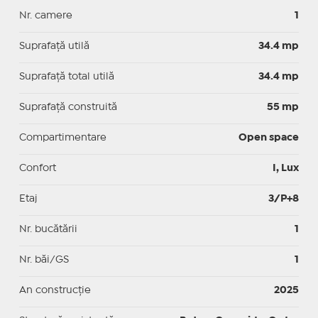
Nr. camere
1
Suprafaţă utilă
34.4 mp
Suprafaţă total utilă
34.4 mp
Suprafaţă construită
55 mp
Compartimentare
Open space
Confort
I, Lux
Etaj
3/P+8
Nr. bucătării
1
Nr. băi/GS
1
An construcție
2025