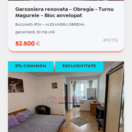
Garsoniera renovata - Obregia - Turnu
Magurele - Bloc anvelopat
Bucuresti-Ilfov - ALEXANDRU OBREGIA
garsonieră, 30 mp utili
#101752
52.500
€
0% COMISION
EXCLUSIVITATE