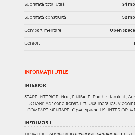
Suprafaţă total utilă
34 m
Suprafaţă construită
52 m
Compartimentare
Open spac
Confort
INFORMAŢII UTILE
INTERIOR
STARE INTERIOR
: Nou;
FINISAJE
: Parchet laminat, Gre
DOTARI
: Aer conditionat, Lift, Usa metalica, Videoin
COMPARTIMENTARE
: Open space;
USI INTERIOR
: M
INFO IMOBIL
TIP IMOBIL
: Amplasat in ansamblu rezidential;
CURT