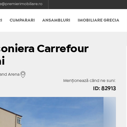
e@premierimobiliare.ro
I
CUMPARARI
ANSAMBLURI
IMOBILIARE GRECIA
soniera Carrefour
i
rand Arena
Menționează când ne suni:
ID: 82913