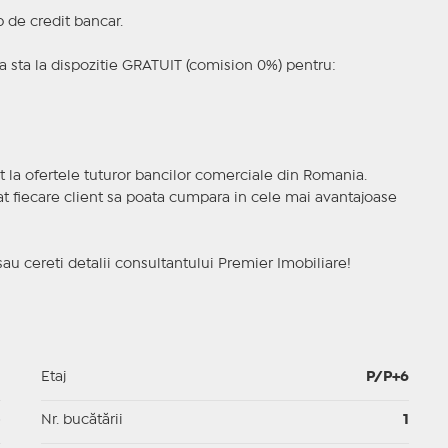
p de credit bancar.
 sta la dispozitie GRATUIT (comision 0%) pentru:
t la ofertele tuturor bancilor comerciale din Romania.
ncat fiecare client sa poata cumpara in cele mai avantajoase
sau cereti detalii consultantului Premier Imobiliare!
1
Etaj
P/P+6
p
Nr. bucătării
1