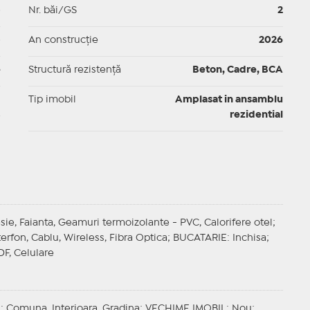
p
Nr. băi/GS
2
p
An construcție
2026
e
Structură rezistență
Beton, Cadre, BCA
I
Tip imobil
Amplasat in ansamblu
rezidential
sie, Faianta, Geamuri termoizolante - PVC, Calorifere otel;
terfon, Cablu, Wireless, Fibra Optica;
BUCATARIE
: Inchisa;
DF, Celulare
E
: Comuna, Interioara, Gradina;
VECHIME IMOBIL
: Nou;