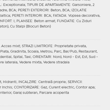
L
: Exceptionala;
TIPURI DE APARTAMENTE
: Garsoniere, 2
Cadre, BCA;
PERETI EXTERIORI
: Beton, BCA;
IZOLATIE
zaltica;
PERETI INTERIORI
: BCA;
FATADA
: Vopsea decorativa,
NFORT
: I;
PLANSEE
: Beton armat;
FUNDATIE
: Cu Ziduri
eton), Cu Stalpi (Blocuri Beton)
l, Acces mixt;
STRAZI LIMITROFE
: Proprietate privata,
Piata, Gradinita, Scoala, Metrou, Parc, Bar/Pub, Restaurant,
ntial, Spital, Taxi;
ORIENTARI
: Nord, Nord - Est, Est, Sud -
re laterala, Vedere mixta, Vedere stradala
t, Hidranti;
INCALZIRE
: Centrală proprie;
SERVICII
:
r Inchis;
CONTORIZARE
: Gaz, Curent electric, Contor apa;
 interior, Garaj subteran, Parcare acoperita