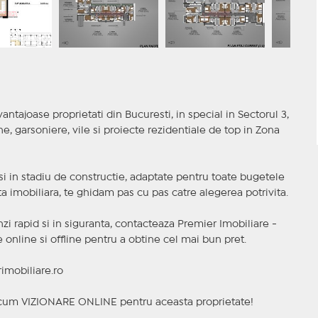
antajoase proprietati din Bucuresti, in special in Sectorul 3,
 garsoniere, vile si proiecte rezidentiale de top in Zona
t si in stadiu de constructie, adaptate pentru toate bugetele
a imobiliara, te ghidam pas cu pas catre alegerea potrivita.
nzi rapid si in siguranta, contacteaza Premier Imobiliare -
online si offline pentru a obtine cel mai bun pret.
imobiliare.ro
a acum VIZIONARE ONLINE pentru aceasta proprietate!