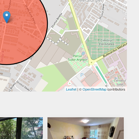
Leaflet
| ©
OpenStreetMap
contributors