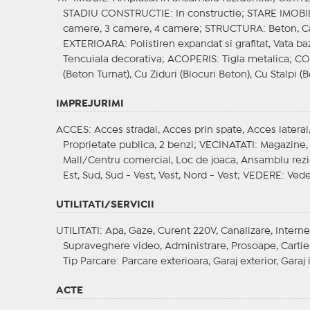
STADIU CONSTRUCTIE
: In constructie;
STARE IMOBI
camere, 3 camere, 4 camere;
STRUCTURA
: Beton, 
EXTERIOARA
: Polistiren expandat si grafitat, Vata ba
Tencuiala decorativa;
ACOPERIS
: Tigla metalica;
CO
(Beton Turnat), Cu Ziduri (Blocuri Beton), Cu Stalpi (B
IMPREJURIMI
ACCES
: Acces stradal, Acces prin spate, Acces latera
Proprietate publica, 2 benzi;
VECINATATI
: Magazine, 
Mall/Centru comercial, Loc de joaca, Ansamblu rezide
Est, Sud, Sud - Vest, Vest, Nord - Vest;
VEDERE
: Vede
UTILITATI/SERVICII
UTILITATI
: Apa, Gaze, Curent 220V, Canalizare, Interne
Supraveghere video, Administrare, Prosoape, Cartie
Tip Parcare
: Parcare exterioara, Garaj exterior, Garaj
ACTE