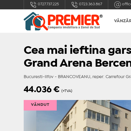
0727.737.225
0723.363.867
offic
VÂNZĂR
Cea mai ieftina gar
Grand Arena Bercen
Bucuresti-Ilfov - BRANCOVEANU, reper: Carrefour G
44.036
€
(+TVA)
VÂNDUT