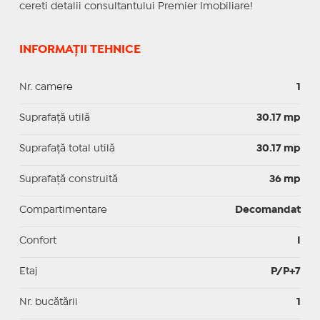
cereti detalii consultantului Premier Imobiliare!
INFORMAȚII TEHNICE
Nr. camere
1
Suprafaţă utilă
30.17 mp
Suprafaţă total utilă
30.17 mp
Suprafaţă construită
36 mp
Compartimentare
Decomandat
Confort
I
Etaj
P/P+7
Nr. bucătării
1