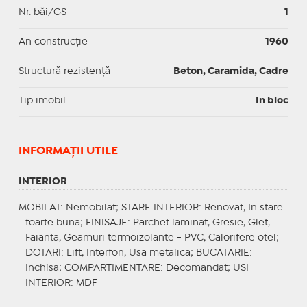
Nr. băi/GS
1
An construcție
1960
Structură rezistență
Beton, Caramida, Cadre
Tip imobil
In bloc
INFORMAŢII UTILE
INTERIOR
MOBILAT
: Nemobilat;
STARE INTERIOR
: Renovat, In stare
foarte buna;
FINISAJE
: Parchet laminat, Gresie, Glet,
Faianta, Geamuri termoizolante - PVC, Calorifere otel;
DOTARI
: Lift, Interfon, Usa metalica;
BUCATARIE
:
Inchisa;
COMPARTIMENTARE
: Decomandat;
USI
INTERIOR
: MDF