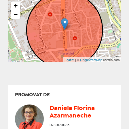
+
−
Leaflet
| ©
OpenStreetMap
contributors
PROMOVAT DE
Daniela Florina
Azarmaneche
0730170085