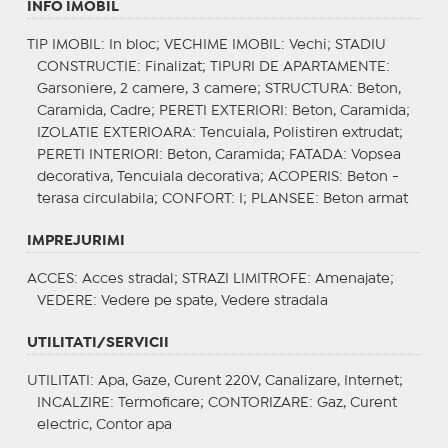
INFO IMOBIL
TIP IMOBIL
: In bloc;
VECHIME IMOBIL
: Vechi;
STADIU
CONSTRUCTIE
: Finalizat;
TIPURI DE APARTAMENTE
:
Garsoniere, 2 camere, 3 camere;
STRUCTURA
: Beton,
Caramida, Cadre;
PERETI EXTERIORI
: Beton, Caramida;
IZOLATIE EXTERIOARA
: Tencuiala, Polistiren extrudat;
PERETI INTERIORI
: Beton, Caramida;
FATADA
: Vopsea
decorativa, Tencuiala decorativa;
ACOPERIS
: Beton -
terasa circulabila;
CONFORT
: I;
PLANSEE
: Beton armat
IMPREJURIMI
ACCES
: Acces stradal;
STRAZI LIMITROFE
: Amenajate;
VEDERE
: Vedere pe spate, Vedere stradala
UTILITATI/SERVICII
UTILITATI
: Apa, Gaze, Curent 220V, Canalizare, Internet;
INCALZIRE
: Termoficare;
CONTORIZARE
: Gaz, Curent
electric, Contor apa