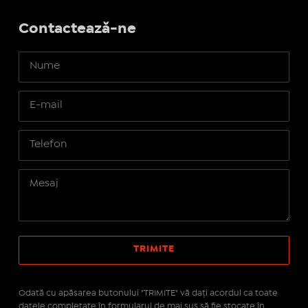
Contactează-ne
Odată cu apăsarea butonului "TRIMITE" vă daţi acordul ca toate
datele completate în formularul de mai sus să fie stocate în