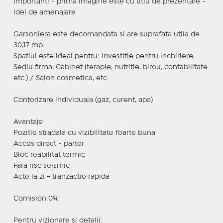
Important! - prima imagine este cu titlu de prezentare -
idei de amenajare
Garsoniera este decomandata si are suprafata utila de
30,17 mp.
Spatiul este ideal pentru: Investitie pentru inchiriere,
Sediu firma, Cabinet (terapie, nutritie, birou, contabilitate
etc.) / Salon cosmetica, etc.
Contorizare individuala (gaz, curent, apa)
Avantaje
Pozitie stradala cu vizibilitate foarte buna
Acces direct - parter
Bloc reabilitat termic
Fara risc seismic
Acte la zi - tranzactie rapida
Comision 0%
Pentru vizionare si detalii: