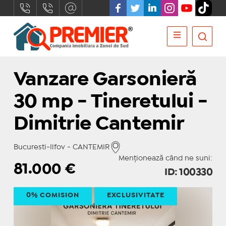
Vanzare Garsonieră
30 mp - Tineretului -
Dimitrie Cantemir
Bucuresti-Ilfov - CANTEMIR
Menționează când ne suni:
81.000
€
ID: 100330
0% COMISION
EXCLUSIVITATE