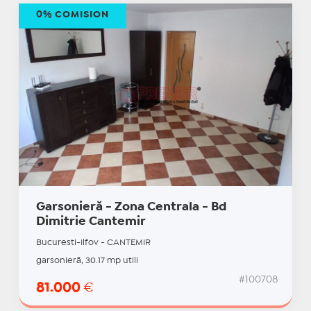
0% COMISION
Garsonieră - Zona Centrala - Bd
Dimitrie Cantemir
Bucuresti-Ilfov - CANTEMIR
garsonieră, 30.17 mp utili
#100708
81.000
€