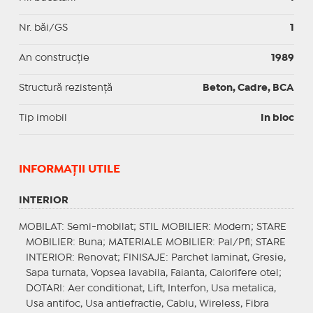
Nr. băi/GS
1
An construcție
1989
Structură rezistență
Beton, Cadre, BCA
Tip imobil
In bloc
INFORMAŢII UTILE
INTERIOR
MOBILAT
: Semi-mobilat;
STIL MOBILIER
: Modern;
STARE
MOBILIER
: Buna;
MATERIALE MOBILIER
: Pal/Pfl;
STARE
INTERIOR
: Renovat;
FINISAJE
: Parchet laminat, Gresie,
Sapa turnata, Vopsea lavabila, Faianta, Calorifere otel;
DOTARI
: Aer conditionat, Lift, Interfon, Usa metalica,
Usa antifoc, Usa antiefractie, Cablu, Wireless, Fibra