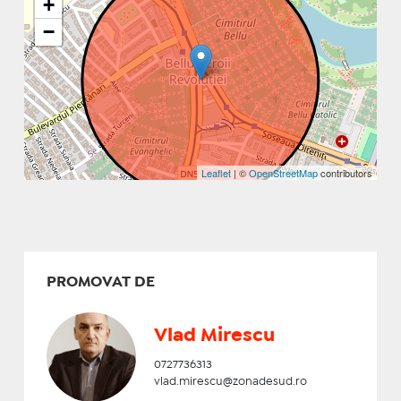
+
−
Leaflet
| ©
OpenStreetMap
contributors
PROMOVAT DE
Vlad Mirescu
0727736313
vlad.mirescu@zonadesud.ro