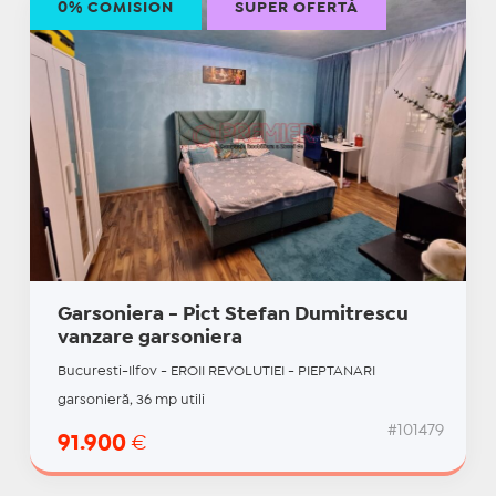
0% COMISION
SUPER OFERTĂ
Garsoniera - Pict Stefan Dumitrescu
vanzare garsoniera
Bucuresti-Ilfov - EROII REVOLUTIEI - PIEPTANARI
garsonieră, 36 mp utili
#101479
91.900
€