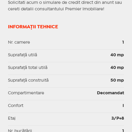
Solicitati acum o simulare de credit direct din anunt sau
cereti detalii consultantului Premier Imobiliare!
INFORMAȚII TEHNICE
Nr. camere
1
Suprafaţă utilă
40 mp
Suprafaţă total utilă
40 mp
Suprafaţă construită
50 mp
Compartimentare
Decomandat
Confort
I
Etaj
3/P+8
Nr. bucătării
1