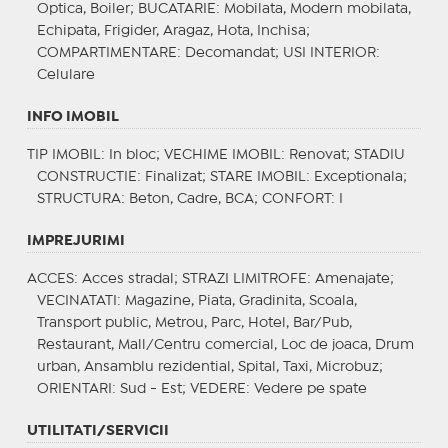
Optica, Boiler;
BUCATARIE
: Mobilata, Modern mobilata,
Echipata, Frigider, Aragaz, Hota, Inchisa;
COMPARTIMENTARE
: Decomandat;
USI INTERIOR
:
Celulare
INFO IMOBIL
TIP IMOBIL
: In bloc;
VECHIME IMOBIL
: Renovat;
STADIU
CONSTRUCTIE
: Finalizat;
STARE IMOBIL
: Exceptionala;
STRUCTURA
: Beton, Cadre, BCA;
CONFORT
: I
IMPREJURIMI
ACCES
: Acces stradal;
STRAZI LIMITROFE
: Amenajate;
VECINATATI
: Magazine, Piata, Gradinita, Scoala,
Transport public, Metrou, Parc, Hotel, Bar/Pub,
Restaurant, Mall/Centru comercial, Loc de joaca, Drum
urban, Ansamblu rezidential, Spital, Taxi, Microbuz;
ORIENTARI
: Sud - Est;
VEDERE
: Vedere pe spate
UTILITATI/SERVICII