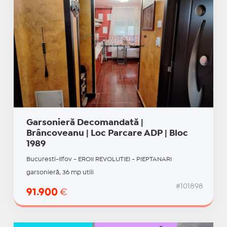
Garsonieră Decomandată |
Brâncoveanu | Loc Parcare ADP | Bloc
1989
Bucuresti-Ilfov - EROII REVOLUTIEI - PIEPTANARI
garsonieră, 36 mp utili
#101898
91.900
€