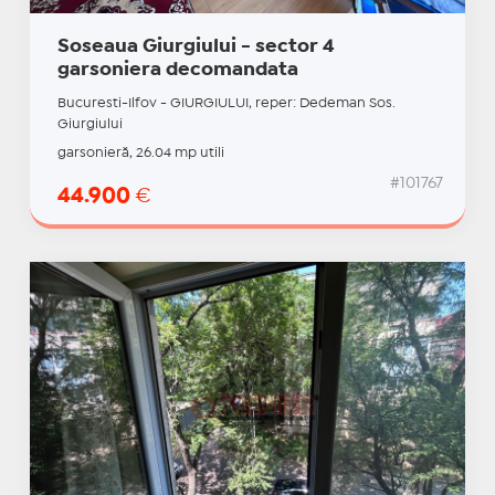
Soseaua Giurgiului - sector 4
garsoniera decomandata
Bucuresti-Ilfov - GIURGIULUI, reper: Dedeman Sos.
Giurgiului
garsonieră, 26.04 mp utili
#101767
44.900
€