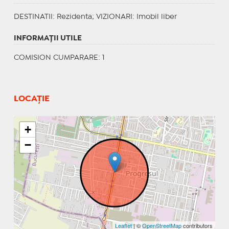
DESTINATII
: Rezidenta;
VIZIONARI
: Imobil liber
INFORMAŢII UTILE
COMISION CUMPARARE: 1
LOCAȚIE
+
−
Leaflet
| ©
OpenStreetMap
contributors