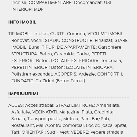
Inchisa;
COMPARTIMENTARE
: Decomandat;
USI
INTERIOR
: MDF
INFO IMOBIL
TIP IMOBIL
: In bloc;
CURTE
: Comuna;
VECHIME IMOBIL
:
Renovat, Vechi;
STADIU CONSTRUCTIE
: Finalizat;
STARE
IMOBIL
: Buna;
TIPURI DE APARTAMENTE
: Garsoniere;
STRUCTURA
: Beton, Caramida, Cadre;
PERETI
EXTERIORI
: Beton;
IZOLATIE EXTERIOARA
: Tencuiala;
PERETI INTERIORI
: Beton;
IZOLATIE INTERIOARA
:
Polistiren expandat;
ACOPERIS
: Ardezie;
CONFORT
: I;
FUNDATIE
: Cu Ziduri (Beton Turnat)
IMPREJURIMI
ACCES
: Acces stradal;
STRAZI LIMITROFE
: Amenajate,
Asfaltate;
VECINATATI
: Magazine, Piata, Gradinita,
Scoala, Transport public, Metrou, Parc, Bar/Pub,
Restaurant, Mall/Centru comercial, Loc de joaca, Spital,
Taxi;
ORIENTARI
: Sud - Vest;
VEDERE
: Vedere stradala