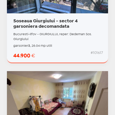
Soseaua Giurgiului - sector 4
garsoniera decomandata
Bucuresti-Ilfov - GIURGIULUI, reper: Dedeman Sos.
Giurgiului
garsonieră, 26.04 mp utili
#101617
44.900
€