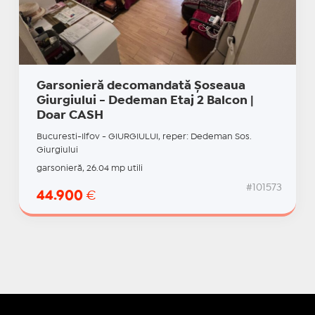
Garsonieră decomandată Șoseaua
Giurgiului - Dedeman Etaj 2 Balcon |
Doar CASH
Bucuresti-Ilfov - GIURGIULUI, reper: Dedeman Sos.
Giurgiului
garsonieră, 26.04 mp utili
#101573
44.900
€