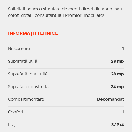
Solicitati acum o simulare de credit direct din anunt sau
cereti detalii consultantului Premier Imobiliare!
INFORMAȚII TEHNICE
Nr. camere
1
Suprafaţă utilă
28 mp
Suprafaţă total utilă
28 mp
Suprafaţă construită
34 mp
Compartimentare
Decomandat
Confort
I
Etaj
3/P+4