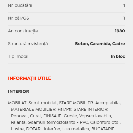
Nr. bucătării
1
Nr. băi/GS
1
An construcție
1980
Structură rezistență
Beton, Caramida, Cadre
Tip imobil
In bloc
INFORMAŢII UTILE
INTERIOR
MOBILAT
: Semi-mobilat;
STARE MOBILIER
: Acceptabila;
MATERIALE MOBILIER
: Pal/Pfl;
STARE INTERIOR
:
Renovat, Curat;
FINISAJE
: Gresie, Vopsea lavabila,
Faianta, Geamuri termoizolante - PVC, Calorifere otel,
Lustre;
DOTARI
: Interfon, Usa metalica;
BUCATARIE
: