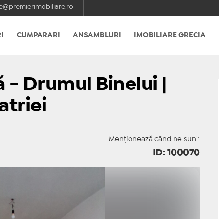
e@premierimobiliare.ro
I
CUMPARARI
ANSAMBLURI
IMOBILIARE GRECIA
 - Drumul Binelui |
atriei
Menționează când ne suni:
ID: 100070