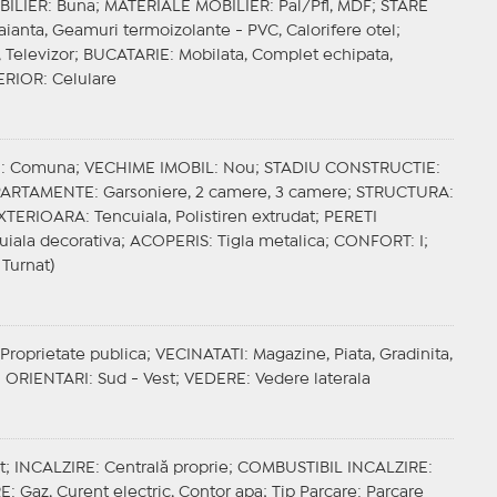
BILIER
: Buna;
MATERIALE MOBILIER
: Pal/Pfl, MDF;
STARE
Faianta, Geamuri termoizolante - PVC, Calorifere otel;
, Televizor;
BUCATARIE
: Mobilata, Complet echipata,
ERIOR
: Celulare
E
: Comuna;
VECHIME IMOBIL
: Nou;
STADIU CONSTRUCTIE
:
APARTAMENTE
: Garsoniere, 2 camere, 3 camere;
STRUCTURA
:
EXTERIOARA
: Tencuiala, Polistiren extrudat;
PERETI
uiala decorativa;
ACOPERIS
: Tigla metalica;
CONFORT
: I;
 Turnat)
 Proprietate publica;
VECINATATI
: Magazine, Piata, Gradinita,
;
ORIENTARI
: Sud - Vest;
VEDERE
: Vedere laterala
t;
INCALZIRE
: Centrală proprie;
COMBUSTIBIL INCALZIRE
:
RE
: Gaz, Curent electric, Contor apa;
Tip Parcare
: Parcare