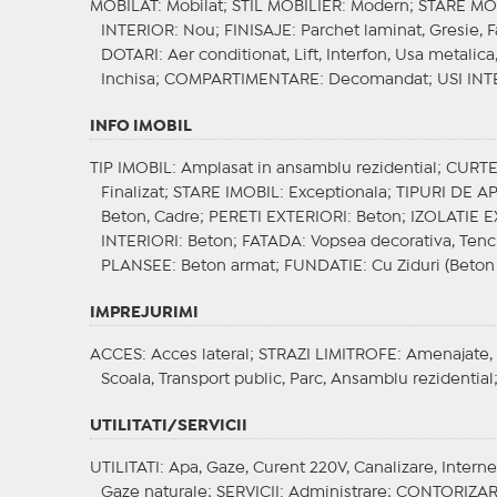
MOBILAT
: Mobilat;
STIL MOBILIER
: Modern;
STARE MO
INTERIOR
: Nou;
FINISAJE
: Parchet laminat, Gresie, 
DOTARI
: Aer conditionat, Lift, Interfon, Usa metalica
Inchisa;
COMPARTIMENTARE
: Decomandat;
USI INT
INFO IMOBIL
TIP IMOBIL
: Amplasat in ansamblu rezidential;
CURT
Finalizat;
STARE IMOBIL
: Exceptionala;
TIPURI DE 
Beton, Cadre;
PERETI EXTERIORI
: Beton;
IZOLATIE 
INTERIORI
: Beton;
FATADA
: Vopsea decorativa, Tenc
PLANSEE
: Beton armat;
FUNDATIE
: Cu Ziduri (Beton
IMPREJURIMI
ACCES
: Acces lateral;
STRAZI LIMITROFE
: Amenajate,
Scoala, Transport public, Parc, Ansamblu rezidential
UTILITATI/SERVICII
UTILITATI
: Apa, Gaze, Curent 220V, Canalizare, Interne
Gaze naturale;
SERVICII
: Administrare;
CONTORIZA