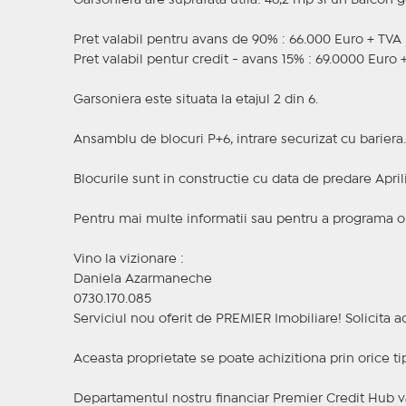
Garsoniera are suprafata utila: 46,2 mp si un Balcon 
Pret valabil pentru avans de 90% : 66.000 Euro + TVA
Pret valabil pentur credit - avans 15% : 69.0000 Euro 
Garsoniera este situata la etajul 2 din 6.
Ansamblu de blocuri P+6, intrare securizat cu bariera.
Blocurile sunt in constructie cu data de predare April
Pentru mai multe informatii sau pentru a programa o v
Vino la vizionare :
Daniela Azarmaneche
0730.170.085
Serviciul nou oferit de PREMIER Imobiliare! Solicit
Aceasta proprietate se poate achizitiona prin orice ti
Departamentul nostru financiar Premier Credit Hub va