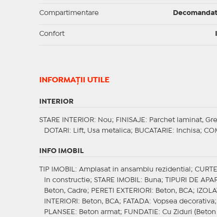
Compartimentare
Decomanda
Confort
INFORMAŢII UTILE
INTERIOR
STARE INTERIOR
: Nou;
FINISAJE
: Parchet laminat, Gre
DOTARI
: Lift, Usa metalica;
BUCATARIE
: Inchisa;
CO
INFO IMOBIL
TIP IMOBIL
: Amplasat in ansamblu rezidential;
CURT
In constructie;
STARE IMOBIL
: Buna;
TIPURI DE AP
Beton, Cadre;
PERETI EXTERIORI
: Beton, BCA;
IZOLA
INTERIORI
: Beton, BCA;
FATADA
: Vopsea decorativa
PLANSEE
: Beton armat;
FUNDATIE
: Cu Ziduri (Beton