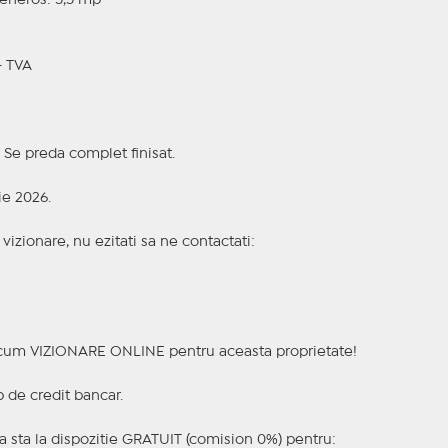
generos: 5,5 mp
+ TVA
 Se preda complet finisat.
ie 2026.
izionare, nu ezitati sa ne contactati:
a acum VIZIONARE ONLINE pentru aceasta proprietate!
p de credit bancar.
 sta la dispozitie GRATUIT (comision 0%) pentru: