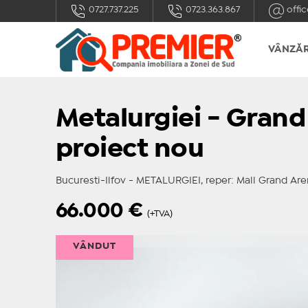
0727.737.225
0723.363.867
offic
VÂNZĂR
Metalurgiei - Grand
proiect nou
Bucuresti-Ilfov - METALURGIEI, reper: Mall Grand Ar
66.000
€
(+TVA)
VÂNDUT