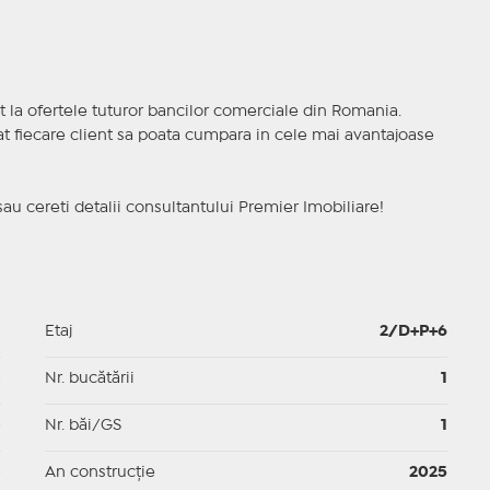
t la ofertele tuturor bancilor comerciale din Romania.
ncat fiecare client sa poata cumpara in cele mai avantajoase
sau cereti detalii consultantului Premier Imobiliare!
1
Etaj
2/D+P+6
p
Nr. bucătării
1
p
Nr. băi/GS
1
p
An construcție
2025