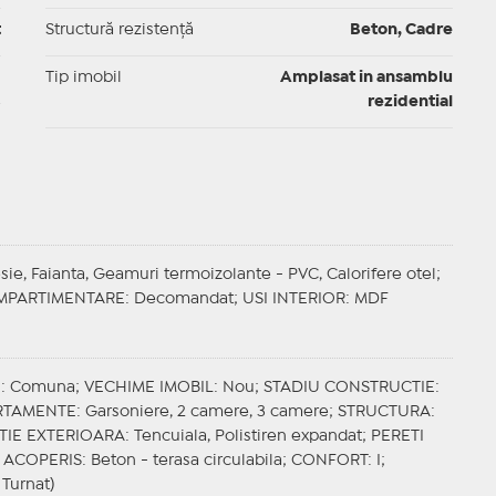
t
Structură rezistență
Beton, Cadre
I
Tip imobil
Amplasat in ansamblu
rezidential
sie, Faianta, Geamuri termoizolante - PVC, Calorifere otel;
MPARTIMENTARE
: Decomandat;
USI INTERIOR
: MDF
E
: Comuna;
VECHIME IMOBIL
: Nou;
STADIU CONSTRUCTIE
:
ARTAMENTE
: Garsoniere, 2 camere, 3 camere;
STRUCTURA
:
TIE EXTERIOARA
: Tencuiala, Polistiren expandat;
PERETI
;
ACOPERIS
: Beton - terasa circulabila;
CONFORT
: I;
 Turnat)