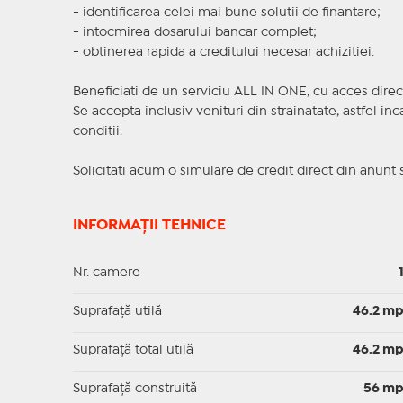
- identificarea celei mai bune solutii de finantare;
- intocmirea dosarului bancar complet;
- obtinerea rapida a creditului necesar achizitiei.
Beneficiati de un serviciu ALL IN ONE, cu acces direc
Se accepta inclusiv venituri din strainatate, astfel i
conditii.
Solicitati acum o simulare de credit direct din anunt 
INFORMAȚII TEHNICE
Nr. camere
Suprafaţă utilă
46.2 m
Suprafaţă total utilă
46.2 m
Suprafaţă construită
56 m