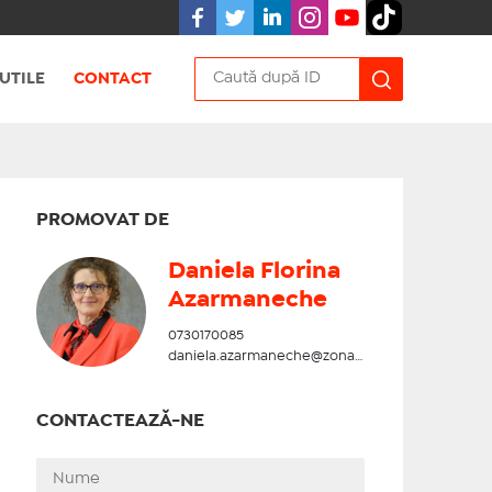
UTILE
CONTACT
PROMOVAT DE
Daniela Florina
Azarmaneche
0730170085
daniela.azarmaneche@zonadesud.ro
CONTACTEAZĂ-NE