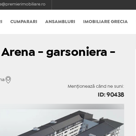
e@premierimobiliare.ro
I
CUMPARARI
ANSAMBLURI
IMOBILIARE GRECIA
 Arena - garsoniera -
ena
Menționează când ne suni:
ID: 90438