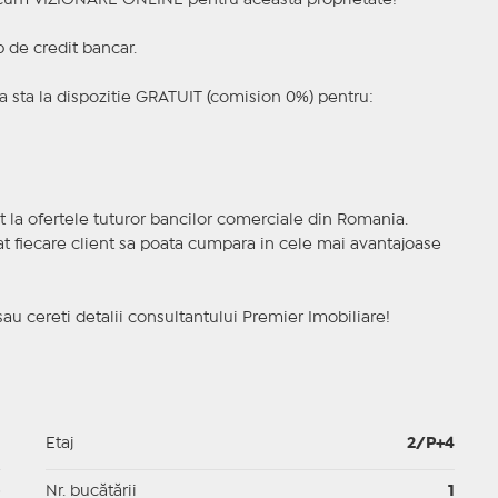
a acum VIZIONARE ONLINE pentru aceasta proprietate!
p de credit bancar.
 sta la dispozitie GRATUIT (comision 0%) pentru:
t la ofertele tuturor bancilor comerciale din Romania.
ncat fiecare client sa poata cumpara in cele mai avantajoase
sau cereti detalii consultantului Premier Imobiliare!
1
Etaj
2/P+4
p
Nr. bucătării
1