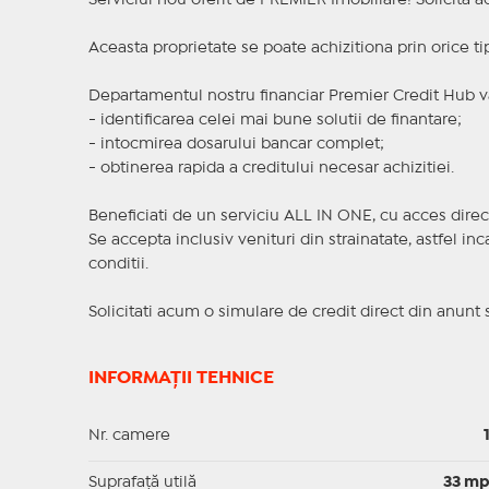
Serviciul nou oferit de PREMIER Imobiliare! Solicit
Aceasta proprietate se poate achizitiona prin orice ti
Departamentul nostru financiar Premier Credit Hub va
- identificarea celei mai bune solutii de finantare;
- intocmirea dosarului bancar complet;
- obtinerea rapida a creditului necesar achizitiei.
Beneficiati de un serviciu ALL IN ONE, cu acces direc
Se accepta inclusiv venituri din strainatate, astfel i
conditii.
Solicitati acum o simulare de credit direct din anunt 
INFORMAȚII TEHNICE
Nr. camere
Suprafaţă utilă
33 m