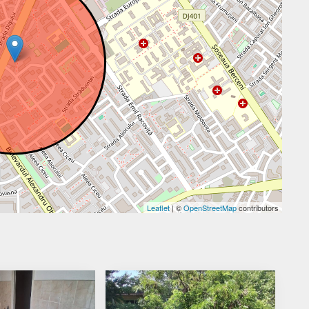
Leaflet
| ©
OpenStreetMap
contributors