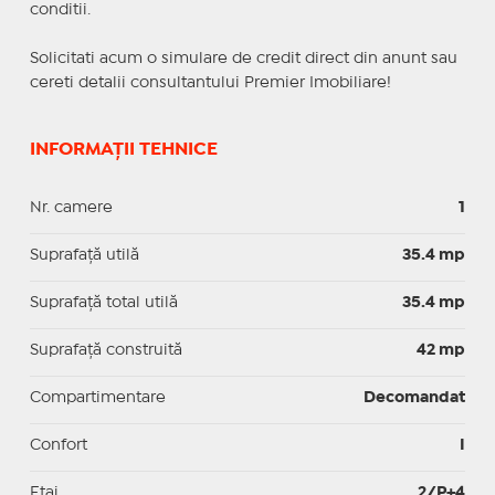
conditii.
Solicitati acum o simulare de credit direct din anunt sau
cereti detalii consultantului Premier Imobiliare!
INFORMAȚII TEHNICE
Nr. camere
1
Suprafaţă utilă
35.4 mp
Suprafaţă total utilă
35.4 mp
Suprafaţă construită
42 mp
Compartimentare
Decomandat
Confort
I
Etaj
2/P+4