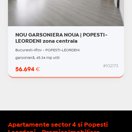
NOU GARSONIERA NOUA | POPESTI-
LEORDENI zona centrala
Bucuresti-Ilfov - POPESTI-LEORDENI
garsonieră, 45.34 mp utili
#102173
56.694
€
Apartamente sector 4 si Popesti