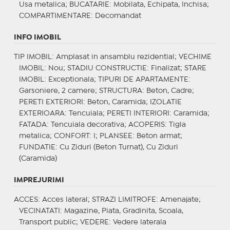
Usa metalica;
BUCATARIE
: Mobilata, Echipata, Inchisa;
COMPARTIMENTARE
: Decomandat
INFO IMOBIL
TIP IMOBIL
: Amplasat in ansamblu rezidential;
VECHIME
IMOBIL
: Nou;
STADIU CONSTRUCTIE
: Finalizat;
STARE
IMOBIL
: Exceptionala;
TIPURI DE APARTAMENTE
:
Garsoniere, 2 camere;
STRUCTURA
: Beton, Cadre;
PERETI EXTERIORI
: Beton, Caramida;
IZOLATIE
EXTERIOARA
: Tencuiala;
PERETI INTERIORI
: Caramida;
FATADA
: Tencuiala decorativa;
ACOPERIS
: Tigla
metalica;
CONFORT
: I;
PLANSEE
: Beton armat;
FUNDATIE
: Cu Ziduri (Beton Turnat), Cu Ziduri
(Caramida)
IMPREJURIMI
ACCES
: Acces lateral;
STRAZI LIMITROFE
: Amenajate;
VECINATATI
: Magazine, Piata, Gradinita, Scoala,
Transport public;
VEDERE
: Vedere laterala