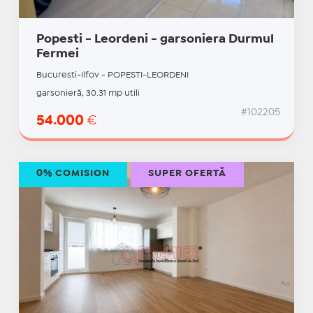
Popesti - Leordeni - garsoniera Durmul
Fermei
Bucuresti-Ilfov - POPESTI-LEORDENI
garsonieră, 30.31 mp utili
#102205
54.000
€
0% COMISION
SUPER OFERTĂ