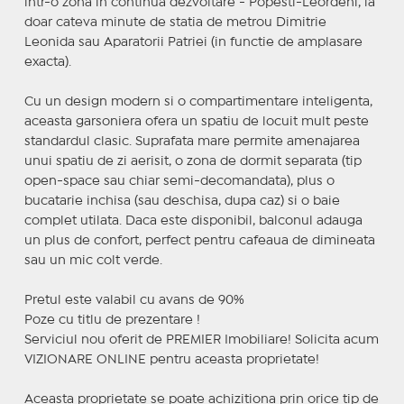
intr-o zona in continua dezvoltare - Popesti-Leordeni, la
doar cateva minute de statia de metrou Dimitrie
Leonida sau Aparatorii Patriei (in functie de amplasare
exacta).
Cu un design modern si o compartimentare inteligenta,
aceasta garsoniera ofera un spatiu de locuit mult peste
standardul clasic. Suprafata mare permite amenajarea
unui spatiu de zi aerisit, o zona de dormit separata (tip
open-space sau chiar semi-decomandata), plus o
bucatarie inchisa (sau deschisa, dupa caz) si o baie
complet utilata. Daca este disponibil, balconul adauga
un plus de confort, perfect pentru cafeaua de dimineata
sau un mic colt verde.
Pretul este valabil cu avans de 90%
Poze cu titlu de prezentare !
Serviciul nou oferit de PREMIER Imobiliare! Solicita acum
VIZIONARE ONLINE pentru aceasta proprietate!
Aceasta proprietate se poate achizitiona prin orice tip de