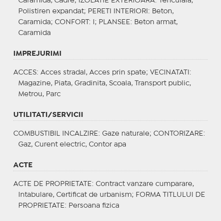
Caramida, Cadre;
IZOLATIE EXTERIOARA
: Tencuiala,
Polistiren expandat;
PERETI INTERIORI
: Beton,
Caramida;
CONFORT
: I;
PLANSEE
: Beton armat,
Caramida
IMPREJURIMI
ACCES
: Acces stradal, Acces prin spate;
VECINATATI
:
Magazine, Piata, Gradinita, Scoala, Transport public,
Metrou, Parc
UTILITATI/SERVICII
COMBUSTIBIL INCALZIRE
: Gaze naturale;
CONTORIZARE
:
Gaz, Curent electric, Contor apa
ACTE
ACTE DE PROPRIETATE
: Contract vanzare cumparare,
Intabulare, Certificat de urbanism;
FORMA TITLULUI DE
PROPRIETATE
: Persoana fizica