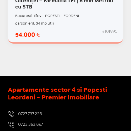
Olteniței – Farmacia TEI | 6 min Metrou
cu STB
Bucuresti-Ilfov - POPESTI-LEORDENI
garsonieră, 34 mp utili
#101995
54.000
€
Apartamente sector 4 si Popesti
Leordeni - Premier Imobiliare
0727.737.225
0723.363.867