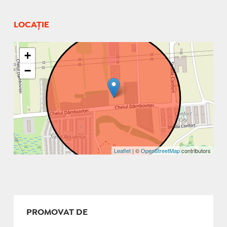
LOCAȚIE
+
−
Leaflet
| ©
OpenStreetMap
contributors
PROMOVAT DE