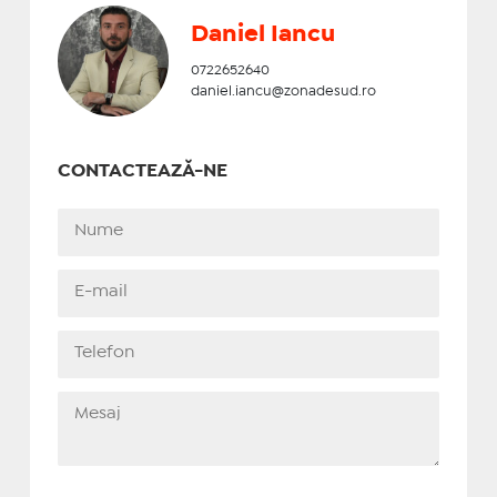
Daniel Iancu
0722652640
daniel.iancu@zonadesud.ro
CONTACTEAZĂ-NE