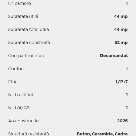
Nr. camere
1
Suprafaţă utilă
44 mp
Suprafaţă total utilă
44 mp
Suprafaţă construită
52 mp
Compartimentare
Decomandat
Confort
I
Etaj
1/P+7
Nr. bucătării
1
Nr. băi/GS
1
An construcție
2025
Structură rezistență
Beton, Caramida, Cadre