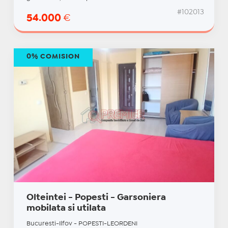
#102013
54.000
€
0% COMISION
Olteintei - Popesti - Garsoniera
mobilata si utilata
Bucuresti-Ilfov - POPESTI-LEORDENI