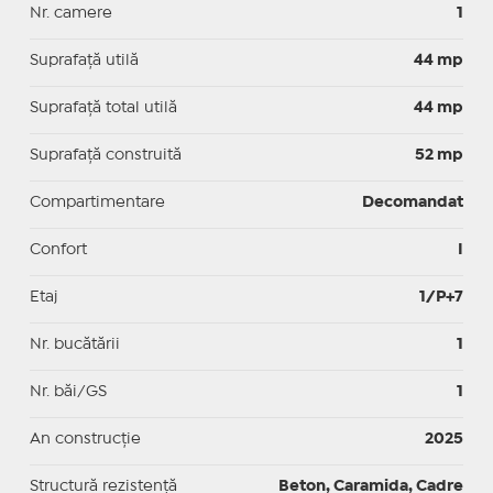
Nr. camere
1
Suprafaţă utilă
44 mp
Suprafaţă total utilă
44 mp
Suprafaţă construită
52 mp
Compartimentare
Decomandat
Confort
I
Etaj
1/P+7
Nr. bucătării
1
Nr. băi/GS
1
An construcție
2025
Structură rezistență
Beton, Caramida, Cadre