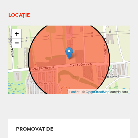
LOCAȚIE
+
−
Leaflet
| ©
OpenStreetMap
contributors
PROMOVAT DE