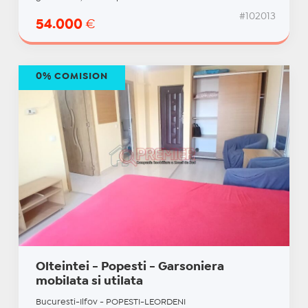
#102013
54.000
€
0% COMISION
Olteintei - Popesti - Garsoniera
mobilata si utilata
Bucuresti-Ilfov - POPESTI-LEORDENI