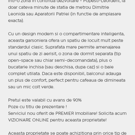
intr-o zona in continua dezvoltare - Popesti-Leordeni, la
doar cateva minute de statia de metrou Dimitrie
Leonida sau Aparatorii Patriei (in functie de amplasare
exacta).
Cu un design modern si o compartimentare inteligenta,
aceasta garsoniera ofera un spatiu de locuit mult peste
standardul clasic. Suprafata mare permite amenajarea
unui spatiu de zi aerisit, o zona de dormit separata (tip
open-space sau chiar semi-decomandata), plus o
bucatarie inchisa (sau deschisa, dupa caz) si o baie
complet utilata. Daca este disponibil, balconul adauga
un plus de confort, perfect pentru cafeaua de dimineata
sau un mic colt verde.
Pretul este valabil cu avans de 90%
Poze cu titlu de prezentare !
Serviciul nou oferit de PREMIER Imobiliare! Solicita acum
VIZIONARE ONLINE pentru aceasta proprietate!
Aceasta proprietate se poate achizitiona prin orice tip de