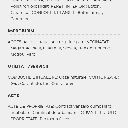
Caramida, Cadre;
IZOLATIE EXTERIOARA
: Tencuiala,
Polistiren expandat;
PERETI INTERIORI
: Beton,
Caramida;
CONFORT
: I;
PLANSEE
: Beton armat,
Caramida
IMPREJURIMI
ACCES
: Acces stradal, Acces prin spate;
VECINATATI
:
Magazine, Piata, Gradinita, Scoala, Transport public,
Metrou, Parc
UTILITATI/SERVICII
COMBUSTIBIL INCALZIRE
: Gaze naturale;
CONTORIZARE
:
Gaz, Curent electric, Contor apa
ACTE
ACTE DE PROPRIETATE
: Contract vanzare cumparare,
Intabulare, Certificat de urbanism;
FORMA TITLULUI DE
PROPRIETATE
: Persoana fizica