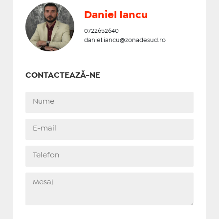
Daniel Iancu
0722652640
daniel.iancu@zonadesud.ro
CONTACTEAZĂ-NE