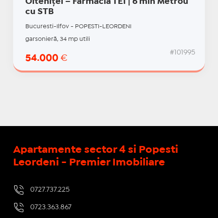
Olteniței – Farmacia TEI | 6 min Metrou
cu STB
Bucuresti-Ilfov - POPESTI-LEORDENI
garsonieră, 34 mp utili
#101995
54.000
€
Apartamente sector 4 si Popesti
Leordeni - Premier Imobiliare
0727.737.225
0723.363.867